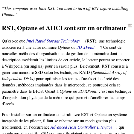
“This computer uses Intel RST. You need to turn off RST before installing
Ubuntu.”
RST, Optane et AHCI sont sur un ordinateur
Qu’est-ce que
Intel Rapid Storage Technology
(RST), une technologie
associée ici à une autre nommée
Optane
ou
3D XPoint
? Ce sont de
nouvelles méthodes d’organisation et de gestion de la mémoire dont la
description excéderait les limites de cet article, le lecteur pourra se reporter
à Wikipédia (en anglais) pour en savoir plus. Brièvement, RST consiste à
gérer une mémoire SSD selon les techniques RAID
(Redundant Array of
Independent Disks)
pour optimiser les temps d’accès et la sûreté des
données, méthodes implantées dans le microcode, ce pourquoi cela se
paramètre dans le BIOS. Quant à
Optane
ou
3D XPoint
, c’est une technique
d’organisation physique de la mémoire qui permet d’améliorer les temps
d’accès.
Pour installer sur un ordinateur construit avec RST et Optane un système
incapable de les piloter, il faut se rabattre sur un mode gestion plus
traditionnel, en l’occurrence
Advanced Host Controller Interface
, qui
accède aux dispositifs SSD comme s’ils étaient des disques, c’est-à-dire