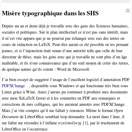
Misère typographique dans les SHS
Depuis un an et demi déjà je travaille avec des gens des Sciences humaines,
sociales et politiques. Sur le plan intellectuel ce n’est pas sans intérêt, mais
il m’est vite apparu que je ne pourrai pas échanger avec eux des textes en
cours de rédaction en LaTeX. Peut-être aurait-ce été possible en les prenant
jeunes, et si l’injonction était venue d’une autorité telle que celle de leur
directeur de thèse, mais les gens avec qui je travaille ne sont plus d’un âge
malléable, et ils n’ont connaissance que d’un seul moyen de créer des textes,
de quelque nature qu’ils soient : Word de Microsoft.
J’ai bien essayé de suggérer l’usage de l’excellent logiciel d’annotation PDF
PDFXChange
, disponible sous Windows et qui fonctionne très bien sous
Linux grâce à Wine. Ainsi j’aurais pu continuer à produire mes documents
avec mon XeLaTeX favori et à les soumettre en PDF aux remarques et
corrections de mes collègues, qui les auraient annotés avec PDFXChange.
Mais j’ai vite compris qu’il me fallait y renoncer. Même le format
Open
Document
de LibreOffice semblait trop demander. La mort dans l’âme, il
me fallut me résoudre à l’infâme
wysi(mol)wyg
[
1
]
, par le truchement de
LibreOffice en l’occurrence.