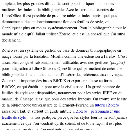
ampleur, les plus grandes difficultés sont pour fabriquer la table des
matières, les index et la bibliographie. Avec les versions récentes de
LibreOffice, il est possible de produire tables et index, après quelques
tâtonnements dus au fonctionnement flou des feuilles de style, qui
s’appliquent plus ou moins systématiquement. Pour la bibliographie tout le
monde m’a dit qu’il fallait utiliser Zotero, et c’est un conseil que j’ai suivi
docilement.
Zotero est un système de gestion de base de données bibliographique en
nuage fourni par la fondation Mozilla comme une extension à Firefox. C’est
assez bien conçu et raisonnablement utilisable, avec des greffons
(plugins)
pour intégration à LibreOffice ou OpenOffice qui permettent de créer une
bibliographie dans un document et d’insérer des références aux ouvrages.
Zotero sait importer des bases BibTeX et exporter sa base au format
BibTeX, ce qui établit un pont avec la civilisation. Un grand nombre de
feuilles de style sont disponibles, notamment pour les styles IEEE ou du
manuel de Chicago, ainsi que pour des styles français. On trouve sur le site
de la bibliothèque universitaire de Clermont-Ferrand un
tutoriel Zotero
assez bien fait, et surtout un guide intitulé «
Zotero : personnaliser une
feuille de style
» très pratique, parce que les styles fournis ne sont jamais
exactement ce que l’on voudrait qu’ils soient, et de toute façon il est plus
agréable de savoir que l’on peut agir sur ce qui est produit.