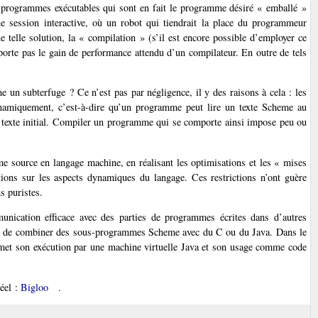
 programmes exécutables qui sont en fait le programme désiré « emballé »
e session interactive, où un robot qui tiendrait la place du programmeur
ne telle solution, la « compilation » (s’il est encore possible d’employer ce
porte pas le gain de performance attendu d’un compilateur. En outre de tels
e un subterfuge ? Ce n’est pas par négligence, il y des raisons à cela : les
namiquement, c’est-à-dire qu’un programme peut lire un texte Scheme au
son texte initial. Compiler un programme qui se comporte ainsi impose peu ou
me source en langage machine, en réalisant les optimisations et les « mises
ctions sur les aspects dynamiques du langage. Ces restrictions n’ont guère
s puristes.
unication efficace avec des parties de programmes écrites dans d’autres
t de combiner des sous-programmes Scheme avec du C ou du Java. Dans le
rmet son exécution par une machine virtuelle Java et son usage comme code
réel :
Bigloo
.