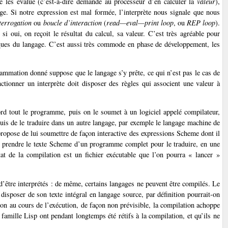
te les évalue (c’est-à-dire demande au processeur d’en calculer la
valeur
),
gage. Si notre expression est mal formée, l’interprète nous signale que nous
terrogation
ou
boucle d’interaction
(
read—eval—print loop
, ou
REP loop
).
i oui, on reçoit le résultat du calcul, sa valeur. C’est très agréable pour
iques du langage. C’est aussi très commode en phase de développement, les
rammation donné suppose que le langage s’y prête, ce qui n’est pas le cas de
ctionner un interprète doit disposer des règles qui associent une valeur à
rd tout le programme, puis on le soumet à un logiciel appelé compilateur,
puis de le traduire dans un autre langage, par exemple le langage machine de
 propose de lui soumettre de façon interactive des expressions Scheme dont il
 à prendre le texte Scheme d’un programme complet pour le traduire, en une
tat de la compilation est un fichier exécutable que l’on pourra « lancer »
d’être interprétés : de même, certains langages ne peuvent être compilés. Le
isposer de son texte intégral en langage source, par définition pourrait-on
tion au cours de l’exécution, de façon non prévisible, la compilation achoppe
 famille Lisp ont pendant longtemps été rétifs à la compilation, et qu’ils ne