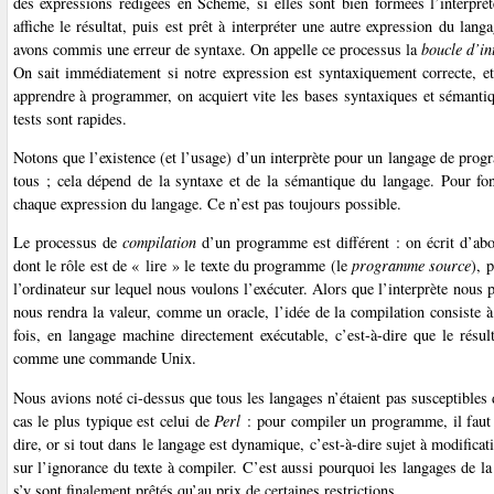
des expressions rédigées en Scheme, si elles sont bien formées l’interprè
affiche le résultat, puis est prêt à interpréter une autre expression du lan
avons commis une erreur de syntaxe. On appelle ce processus la
boucle d’in
On sait immédiatement si notre expression est syntaxiquement correcte, et s
apprendre à programmer, on acquiert vite les bases syntaxiques et sémant
tests sont rapides.
Notons que l’existence (et l’usage) d’un interprète pour un langage de prog
tous ; cela dépend de la syntaxe et de la sémantique du langage. Pour fon
chaque expression du langage. Ce n’est pas toujours possible.
Le processus de
compilation
d’un programme est différent : on écrit d’abo
dont le rôle est de « lire » le texte du programme (le
programme source
), 
l’ordinateur sur lequel nous voulons l’exécuter. Alors que l’interprète nous
nous rendra la valeur, comme un oracle, l’idée de la compilation consiste
fois, en langage machine directement exécutable, c’est-à-dire que le résul
comme une commande Unix.
Nous avions noté ci-dessus que tous les langages n’étaient pas susceptibles 
cas le plus typique est celui de
Perl
: pour compiler un programme, il faut d
dire, or si tout dans le langage est dynamique, c’est-à-dire sujet à modifica
sur l’ignorance du texte à compiler. C’est aussi pourquoi les langages de la
s’y sont finalement prêtés qu’au prix de certaines restrictions.