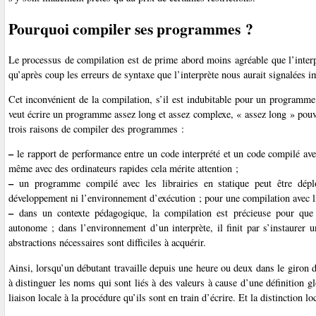
Pourquoi compiler ses programmes ?
Le processus de compilation est de prime abord moins agréable que l’interpr
qu’après coup les erreurs de syntaxe que l’interprète nous aurait signalées 
Cet inconvénient de la compilation, s’il est indubitable pour un programm
veut écrire un programme assez long et assez complexe, « assez long » pouv
trois raisons de compiler des programmes :
–
le rapport de performance entre un code interprété et un code compilé av
même avec des ordinateurs rapides cela mérite attention ;
–
un programme compilé avec les librairies en statique peut être dépl
développement ni l’environnement d’exécution ; pour une compilation avec li
–
dans un contexte pédagogique, la compilation est précieuse pour que
autonome ; dans l’environnement d’un interprète, il finit par s’instaurer 
abstractions nécessaires sont difficiles à acquérir.
Ainsi, lorsqu’un débutant travaille depuis une heure ou deux dans le giron d
à distinguer les noms qui sont liés à des valeurs à cause d’une définition g
liaison locale à la procédure qu’ils sont en train d’écrire. Et la distinction l