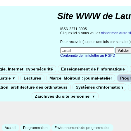
Site WWW de Lau
ISSN 2271-3905
Cliquez ici si vous voulez
visiter mon autre si
Pour recevoir (au plus une fois par semaine) 
Conformité de l’infolettre au RGPD
ie, Internet, cybersécurité
Enseignement de l’informatique
dustrie
Lectures
Marcel Moiroud : journal-atelier
Prog
▼
tion, architecture des ordinateurs
Systèmes d’information
Zarchives du site personnel
▼
Accueil
Programmation
Environnements de programmation