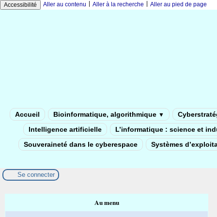
|
|
Aller au contenu
Aller à la recherche
Aller au pied de page
Accessibilité
Accueil
Bioinformatique, algorithmique
Cyberstratég
▼
Intelligence artificielle
L’informatique : science et in
Souveraineté dans le cyberespace
Systèmes d’exploita
Se connecter
Au menu