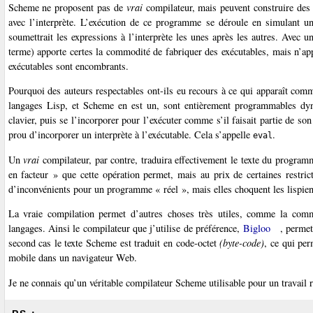
Scheme ne proposent pas de
vrai
compilateur, mais peuvent construire des
avec l’interprète. L’exécution de ce programme se déroule en simulant un
soumettrait les expressions à l’interprète les unes après les autres. Avec u
terme) apporte certes la commodité de fabriquer des exécutables, mais n’ap
exécutables sont encombrants.
Pourquoi des auteurs respectables ont-ils eu recours à ce qui apparaît comm
langages Lisp, et Scheme en est un, sont entièrement programmables dy
clavier, puis se l’incorporer pour l’exécuter comme s’il faisait partie de 
prou d’incorporer un interprète à l’exécutable. Cela s’appelle
.
eval
Un
vrai
compilateur, par contre, traduira effectivement le texte du program
en facteur » que cette opération permet, mais au prix de certaines restri
d’inconvénients pour un programme « réel », mais elles choquent les lispien
La vraie compilation permet d’autres choses très utiles, comme la comm
langages. Ainsi le compilateur que j’utilise de préférence,
Bigloo
, perme
second cas le texte Scheme est traduit en code-octet
(byte-code)
, ce qui pe
mobile dans un navigateur Web.
Je ne connais qu’un véritable compilateur Scheme utilisable pour un travail 