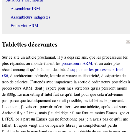
Assembleur IBM
Assembleurs indigestes
Enfin vint ARM
Tablettes décevantes
Sur ce site un article proclamait, il y a déjà six ans, que les processeurs les
plus répandus au monde étaient les
processeurs ARM
, et un autre plus
récent annonçait qu’ils étaient destinés à
supplanter les processeurs Intel
x86
, d’architecture périmée, lourde et vorace en électricité, dissipatrice de
trop de calories. J’attends avec impatience la sortie d’ordinateurs portables à
processeurs ARM, dont j’espère pour mes vertèbres qu’ils pèseront moins
de 800g. Le marketing d’Intel fait ce qu’il faut pour que cela n’advienne
pas, parce que techniquement ce serait possible, les tablettes le prouvent.
Justement, j’avais cru pouvoir m’en tirer avec une tablette, après tout sous
Android il y a Linux, mais j’ai été déçu : il me faut au moins Emacs, gcc et
LaTeX, or à part un Emacs qui ne fonctionne pas je n’avais pas ce qu’il me
fallait. Et après vingt ans de logiciels libres j’ai complètement perdu
l’habitude que le marchand de mon ordinateur décide de ce que je peux ou