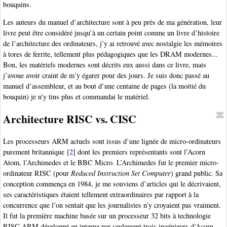
bouquins.
Les auteurs du manuel d’architecture sont à peu près de ma génération, leur
livre peut être considéré jusqu’à un certain point comme un livre d’histoire
de l’architecture des ordinateurs, j’y ai retrouvé avec nostalgie les mémoires
à tores de ferrite, tellement plus pédagogiques que les DRAM modernes...
Bon, les matériels modernes sont décrits eux aussi dans ce livre, mais
j’avoue avoir craint de m’y égarer pour des jours. Je suis donc passé au
manuel d’assembleur, et au bout d’une centaine de pages (la moitié du
bouquin) je n’y tins plus et commandai le matériel.
Architecture RISC vs. CISC
Les processeurs ARM actuels sont issus d’une lignée de micro-ordinateurs
purement britannique
[
2
]
dont les premiers représentants sont l’Acorn
Atom, l’Archimedes et le BBC Micro. L’Archimedes fut le premier micro-
ordinateur RISC (pour
Reduced Instruction Set Computer
) grand public. Sa
conception commença en 1984, je me souviens d’articles qui le décrivaient,
ses caractéristiques étaient tellement extraordinaires par rapport à la
concurrence que l’on sentait que les journalistes n’y croyaient pas vraiment.
Il fut la première machine basée sur un processeur 32 bits à technologie
RISC ARM développé en interne par seulement trois ingénieurs d’Acorn