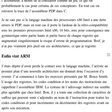
l’assembleur, à moins de la considérer comme un jeu, ce qui fut
probablement le cas pour certains de ces concepteurs. En tout cas on
retrouve la trace de l’assembleur PDP dans C.
Je ne sais pas si le langage machine des processeurs x86 Intel a une dette
envers le PDP, mais en tout cas il porte le fardeau de la rétro-compatibilité
avec les premiers processeurs Intel x86, 16 bits, avec pour conséquence une
gymnastique entre partie haute et partie basse de chaque registre qui
augmentait singulièrement le risque d’erreur de programmation. Bref, je
n’ai pas vraiment pris pied sur ces architectures, ce que je regrette.
Enfin vint ARM
J’étais dépité d’avoir perdu le contact avec le langage machine, l’arrivée au
premier plan d’une nouvelle architecture me donnait donc l’occasion d’y
revenir. J’ai commencé à faire les exercices présentés par M. Bruce Smith.
L’usage des registres, les codes condition et les noms des instructions me
rappellent l’assembleur IBM. La syntaxe de l’adressage indirect me semble
plus agréable que chez Intel. Bon, il y a toute une collection de caractères de
suffixe qui peuvent venir s’adjoindre au nom de l’instruction pour traiter les
codes conditions et pour incrémenter ou décrémenter des registres avant ou
après son exécution.