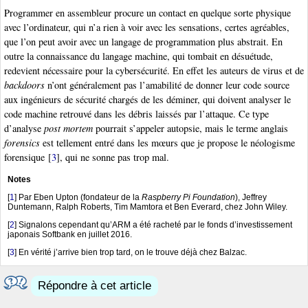
Programmer en assembleur procure un contact en quelque sorte physique
avec l’ordinateur, qui n’a rien à voir avec les sensations, certes agréables,
que l’on peut avoir avec un langage de programmation plus abstrait. En
outre la connaissance du langage machine, qui tombait en désuétude,
redevient nécessaire pour la cybersécurité. En effet les auteurs de virus et de
backdoors
n’ont généralement pas l’amabilité de donner leur code source
aux ingénieurs de sécurité chargés de les déminer, qui doivent analyser le
code machine retrouvé dans les débris laissés par l’attaque. Ce type
d’analyse
post mortem
pourrait s’appeler autopsie, mais le terme anglais
forensics
est tellement entré dans les mœurs que je propose le néologisme
forensique
[
3
]
, qui ne sonne pas trop mal.
Notes
[
1
]
Par Eben Upton (fondateur de la
Raspberry Pi Foundation
), Jeffrey
Duntemann, Ralph Roberts, Tim Mamtora et Ben Everard, chez John Wiley.
[
2
]
Signalons cependant qu’ARM a été racheté par le fonds d’investissement
japonais Softbank en juillet 2016.
[
3
]
En vérité j’arrive bien trop tard, on le trouve déjà chez Balzac.
Répondre à cet article