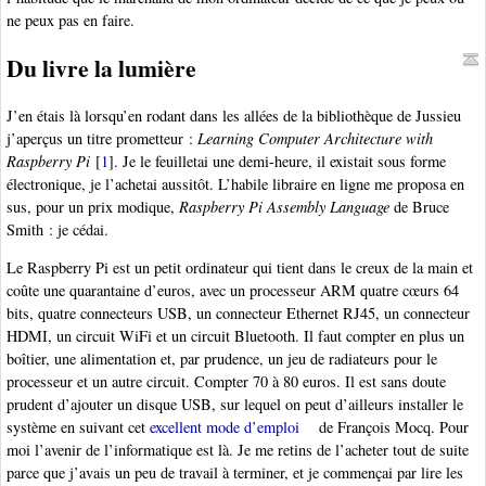
ne peux pas en faire.
Du livre la lumière
J’en étais là lorsqu’en rodant dans les allées de la bibliothèque de Jussieu
j’aperçus un titre prometteur :
Learning Computer Architecture with
Raspberry Pi
[
1
]
. Je le feuilletai une demi-heure, il existait sous forme
électronique, je l’achetai aussitôt. L’habile libraire en ligne me proposa en
sus, pour un prix modique,
Raspberry Pi Assembly Language
de Bruce
Smith : je cédai.
Le Raspberry Pi est un petit ordinateur qui tient dans le creux de la main et
coûte une quarantaine d’euros, avec un processeur ARM quatre cœurs 64
bits, quatre connecteurs USB, un connecteur Ethernet RJ45, un connecteur
HDMI, un circuit WiFi et un circuit Bluetooth. Il faut compter en plus un
boîtier, une alimentation et, par prudence, un jeu de radiateurs pour le
processeur et un autre circuit. Compter 70 à 80 euros. Il est sans doute
prudent d’ajouter un disque USB, sur lequel on peut d’ailleurs installer le
système en suivant cet
excellent mode d’emploi
de François Mocq. Pour
moi l’avenir de l’informatique est là. Je me retins de l’acheter tout de suite
parce que j’avais un peu de travail à terminer, et je commençai par lire les