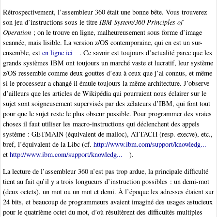
Rétrospectivement, l’assembleur 360 était une bonne bête. Vous trouverez
son jeu d’instructions sous le titre
IBM System/360 Principles of
Operation
; on le trouve en ligne, malheureusement sous forme d’image
scannée, mais lisible. La version z/OS contemporaine, qui en est un sur-
ensemble, est
en ligne ici
. Ce savoir est toujours d’actualité parce que les
grands systèmes IBM ont toujours un marché vaste et lucratif, leur système
z/OS ressemble comme deux gouttes d’eau à ceux que j’ai connus, et même
si le processeur a changé il émule toujours la même architecture. J’observe
d’ailleurs que les articles de Wikipédia qui pourraient nous éclairer sur le
sujet sont soigneusement supervisés par des zélateurs d’IBM, qui font tout
pour que le sujet reste le plus obscur possible. Pour programmer des vraies
choses il faut utiliser les macro-instructions qui déclenchent des appels
système : GETMAIN (équivalent de malloc), ATTACH (resp. execve), etc.,
bref, l’équivalent de la Libc (cf.
http://www.ibm.com/support/knowledg...
et
http://www.ibm.com/support/knowledg...
).
La lecture de l’assembleur 360 n’est pas trop ardue, la principale difficulté
tient au fait qu’il y a trois longueurs d’instruction possibles : un demi-mot
(deux octets), un mot ou un mot et demi. À l’époque les adresses étaient sur
24 bits, et beaucoup de programmeurs avaient imaginé des usages astucieux
pour le quatrième octet du mot, d’où résultèrent des difficultés multiples