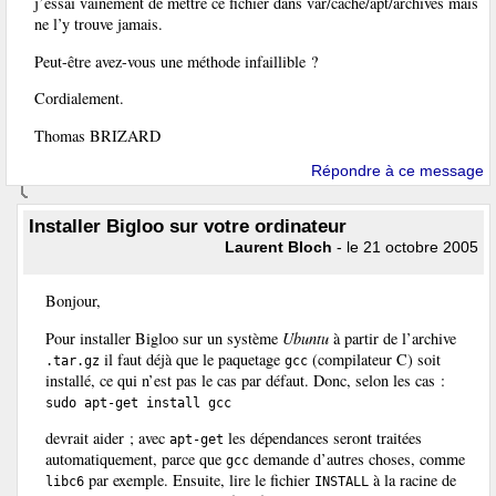
j’essai vainement de mettre ce fichier dans var/cache/apt/archives mais
ne l’y trouve jamais.
Peut-être avez-vous une méthode infaillible ?
Cordialement.
Thomas BRIZARD
Répondre à ce message
Installer Bigloo sur votre ordinateur
Laurent Bloch
- le 21 octobre 2005
Bonjour,
Pour installer Bigloo sur un système
Ubuntu
à partir de l’archive
il faut déjà que le paquetage
(compilateur C) soit
.tar.gz
gcc
installé, ce qui n’est pas le cas par défaut. Donc, selon les cas :
sudo apt-get install gcc
devrait aider ; avec
les dépendances seront traitées
apt-get
automatiquement, parce que
demande d’autres choses, comme
gcc
par exemple. Ensuite, lire le fichier
à la racine de
libc6
INSTALL