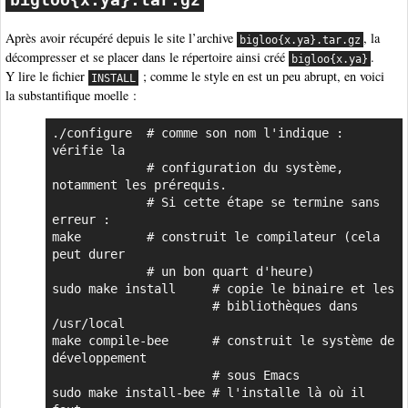
Après avoir récupéré depuis le site l’archive
, la
bigloo{x.ya}.tar.gz
décompresser et se placer dans le répertoire ainsi créé
.
bigloo{x.ya}
Y lire le fichier
; comme le style en est un peu abrupt, en voici
INSTALL
la substantifique moelle :
./configure  # comme son nom l'indique : 
vérifie la 

             # configuration du système, 
notamment les prérequis.

             # Si cette étape se termine sans 
erreur :

make         # construit le compilateur (cela 
peut durer

             # un bon quart d'heure)

sudo make install     # copie le binaire et les 

                      # bibliothèques dans 
/usr/local

make compile-bee      # construit le système de 
développement 

                      # sous Emacs

sudo make install-bee # l'installe là où il 