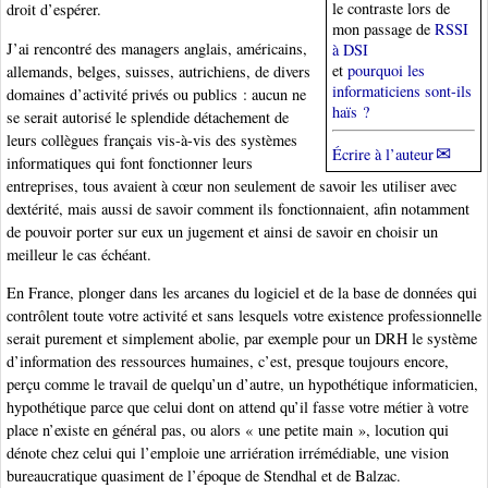
le contraste lors de
droit d’espérer.
mon passage de
RSSI
J’ai rencontré des managers anglais, américains,
à DSI
et
pourquoi les
allemands, belges, suisses, autrichiens, de divers
informaticiens sont-ils
domaines d’activité privés ou publics : aucun ne
haïs ?
se serait autorisé le splendide détachement de
leurs collègues français vis-à-vis des systèmes
Écrire à l’auteur
informatiques qui font fonctionner leurs
entreprises, tous avaient à cœur non seulement de savoir les utiliser avec
dextérité, mais aussi de savoir comment ils fonctionnaient, afin notamment
de pouvoir porter sur eux un jugement et ainsi de savoir en choisir un
meilleur le cas échéant.
En France, plonger dans les arcanes du logiciel et de la base de données qui
contrôlent toute votre activité et sans lesquels votre existence professionnelle
serait purement et simplement abolie, par exemple pour un DRH le système
d’information des ressources humaines, c’est, presque toujours encore,
perçu comme le travail de quelqu’un d’autre, un hypothétique informaticien,
hypothétique parce que celui dont on attend qu’il fasse votre métier à votre
place n’existe en général pas, ou alors « une petite main », locution qui
dénote chez celui qui l’emploie une arriération irrémédiable, une vision
bureaucratique quasiment de l’époque de Stendhal et de Balzac.