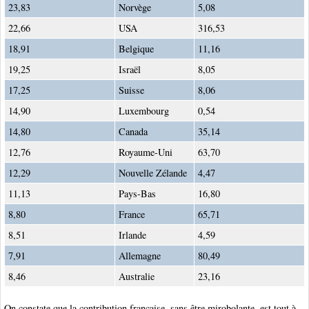
23,83
Norvège
5,08
22,66
USA
316,53
18,91
Belgique
11,16
19,25
Israël
8,05
17,25
Suisse
8,06
14,90
Luxembourg
0,54
14,80
Canada
35,14
12,76
Royaume-Uni
63,70
12,29
Nouvelle Zélande
4,47
11,13
Pays-Bas
16,80
8,80
France
65,71
8,51
Irlande
4,59
7,91
Allemagne
80,49
8,46
Australie
23,16
On constate que la contribution française, sans être mirobolante, est tout à