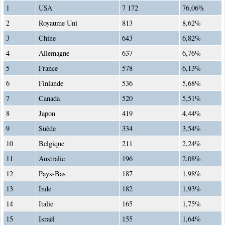
1
USA
7 172
76,06%
2
Royaume Uni
813
8,62%
3
Chine
643
6,82%
4
Allemagne
637
6,76%
5
France
578
6,13%
6
Finlande
536
5,68%
7
Canada
520
5,51%
8
Japon
419
4,44%
9
Suède
334
3,54%
10
Belgique
211
2,24%
11
Australie
196
2,08%
12
Pays-Bas
187
1,98%
13
Inde
182
1,93%
14
Italie
165
1,75%
15
Israël
155
1,64%