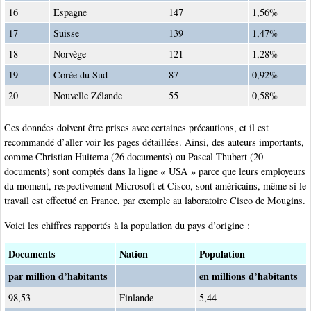
16
Espagne
147
1,56%
17
Suisse
139
1,47%
18
Norvège
121
1,28%
19
Corée du Sud
87
0,92%
20
Nouvelle Zélande
55
0,58%
Ces données doivent être prises avec certaines précautions, et il est
recommandé d’aller voir les pages détaillées. Ainsi, des auteurs importants,
comme Christian Huitema (26 documents) ou Pascal Thubert (20
documents) sont comptés dans la ligne « USA » parce que leurs employeurs
du moment, respectivement Microsoft et Cisco, sont américains, même si le
travail est effectué en France, par exemple au laboratoire Cisco de Mougins.
Voici les chiffres rapportés à la population du pays d’origine :
Documents
Nation
Population
par million d’habitants
en millions d’habitants
98,53
Finlande
5,44