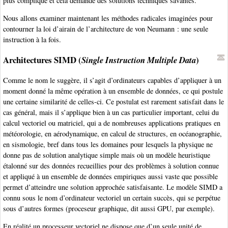
plus compliqué et cela demande des solutions techniques savantes.
Nous allons examiner maintenant les méthodes radicales imaginées pour
contourner la loi d’airain de l’architecture de von Neumann : une seule
instruction à la fois.
Architectures SIMD (
)
Single Instruction Multiple Data
Comme le nom le suggère, il s’agit d’ordinateurs capables d’appliquer à un
moment donné la même opération à un ensemble de données, ce qui postule
une certaine similarité de celles-ci. Ce postulat est rarement satisfait dans le
cas général, mais il s’applique bien à un cas particulier important, celui du
calcul vectoriel ou matriciel, qui a de nombreuses applications pratiques en
météorologie, en aérodynamique, en calcul de structures, en océanographie,
en sismologie, bref dans tous les domaines pour lesquels la physique ne
donne pas de solution analytique simple mais où un modèle heuristique
étalonné sur des données recueillies pour des problèmes à solution connue
et appliqué à un ensemble de données empiriques aussi vaste que possible
permet d’atteindre une solution approchée satisfaisante. Le modèle SIMD a
connu sous le nom d’ordinateur vectoriel un certain succès, qui se perpétue
sous d’autres formes (proceseur graphique, dit aussi GPU, par exemple).
En réalité un processeur vectoriel ne dispose que d’un seule unité de