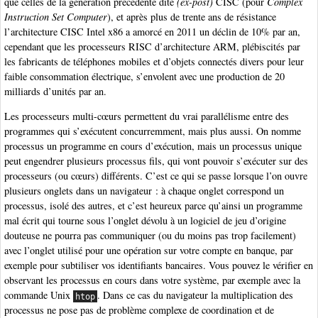
que celles de la génération précédente dite
(ex-post)
CISC (pour
Complex
Instruction Set Computer
), et après plus de trente ans de résistance
l’architecture CISC Intel x86 a amorcé en 2011 un déclin de 10% par an,
cependant que les processeurs RISC d’architecture ARM, plébiscités par
les fabricants de téléphones mobiles et d’objets connectés divers pour leur
faible consommation électrique, s’envolent avec une production de 20
milliards d’unités par an.
Les processeurs multi-cœurs permettent du vrai parallélisme entre des
programmes qui s’exécutent concurremment, mais plus aussi. On nomme
processus un programme en cours d’exécution, mais un processus unique
peut engendrer plusieurs processus fils, qui vont pouvoir s’exécuter sur des
processeurs (ou cœurs) différents. C’est ce qui se passe lorsque l’on ouvre
plusieurs onglets dans un navigateur : à chaque onglet correspond un
processus, isolé des autres, et c’est heureux parce qu’ainsi un programme
mal écrit qui tourne sous l’onglet dévolu à un logiciel de jeu d’origine
douteuse ne pourra pas communiquer (ou du moins pas trop facilement)
avec l’onglet utilisé pour une opération sur votre compte en banque, par
exemple pour subtiliser vos identifiants bancaires. Vous pouvez le vérifier en
observant les processus en cours dans votre système, par exemple avec la
commande Unix
. Dans ce cas du navigateur la multiplication des
htop
processus ne pose pas de problème complexe de coordination et de