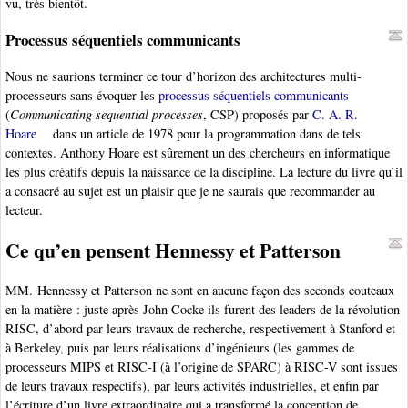
vu, très bientôt.
Processus séquentiels communicants
Nous ne saurions terminer ce tour d’horizon des architectures multi-
processeurs sans évoquer les
processus séquentiels communicants
(
Communicating sequential processes
, CSP) proposés par
C. A. R.
Hoare
dans un article de 1978 pour la programmation dans de tels
contextes. Anthony Hoare est sûrement un des chercheurs en informatique
les plus créatifs depuis la naissance de la discipline. La lecture du livre qu’il
a consacré au sujet est un plaisir que je ne saurais que recommander au
lecteur.
Ce qu’en pensent Hennessy et Patterson
MM. Hennessy et Patterson ne sont en aucune façon des seconds couteaux
en la matière : juste après John Cocke ils furent des leaders de la révolution
RISC, d’abord par leurs travaux de recherche, respectivement à Stanford et
à Berkeley, puis par leurs réalisations d’ingénieurs (les gammes de
processeurs MIPS et RISC-I (à l’origine de SPARC) à RISC-V sont issues
de leurs travaux respectifs), par leurs activités industrielles, et enfin par
l’écriture d’un livre extraordinaire qui a transformé la conception de