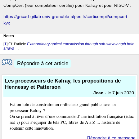
CompCert (leur compilateur certifié) pour Kalray et pour RISC-V :
https://gricad-gitlab.univ-grenoble-alpes.fr/certicompil/compcert-
kvx
Notes
[
1
]
Cf. l’article
Extraordinary optical transmission through sub-wavelength hole
arrays
.
Répondre à cet article
Les processeurs de Kalray, les propositions de
Hennessy et Patterson
Jean
- le 7 juin 2020
Est on loin de construire un ordinateur grand public avec un
processeur Kalray ?
On se prend à rêver d’une commande d’une institution française (éduc
nat ?) pour s’équiper de tels PC, libres de A a Z ... histoire de
soutenir cette innovation.
Répondre à ce message