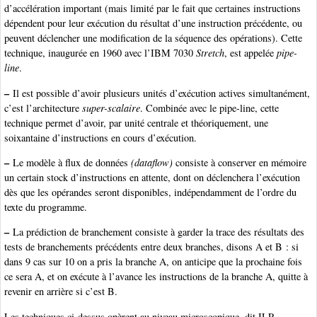
d’accélération important (mais limité par le fait que certaines instructions
dépendent pour leur exécution du résultat d’une instruction précédente, ou
peuvent déclencher une modification de la séquence des opérations). Cette
technique, inaugurée en 1960 avec l’IBM 7030
Stretch
, est appelée
pipe-
line
.
–
Il est possible d’avoir plusieurs unités d’exécution actives simultanément,
c’est l’architecture
super-scalaire
. Combinée avec le pipe-line, cette
technique permet d’avoir, par unité centrale et théoriquement, une
soixantaine d’instructions en cours d’exécution.
–
Le modèle à flux de données
(dataflow)
consiste à conserver en mémoire
un certain stock d’instructions en attente, dont on déclenchera l’exécution
dès que les opérandes seront disponibles, indépendamment de l’ordre du
texte du programme.
–
La prédiction de branchement consiste à garder la trace des résultats des
tests de branchements précédents entre deux branches, disons A et B : si
dans 9 cas sur 10 on a pris la branche A, on anticipe que la prochaine fois
ce sera A, et on exécute à l’avance les instructions de la branche A, quitte à
revenir en arrière si c’est B.
Les techniques ci-dessus opèrent au niveau microscopique, dit ILP