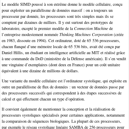
Le modèle SIMD poussé à son extrême donne le modèle cellulaire, conçu
pour exploiter un parallélisme de données massif : on a toujours un
processeur par donnée, les processeurs sont très simples mais ils se
comptent par dizaines de milliers. Il y eut surtout des prototypes de
laboratoire, excepté le premier modèle de la
Connection Machine
de
l’entreprise modestement nommée
Thinking Machines Corporation
(créée
en 1983, dissoute en 1994). Cet ordinateur, doté de 65 536 processeurs,
chacun flanqué d’une mémoire locale de 65 536 bits, avait été conçu par
Daniel Hillis, un étudiant en intelligence artificielle au MIT et réalisé grâce
à une commande du DoD (ministère de la Défense américain). Il s’en vendit
une vingtaine d’exemplaires (dont deux en France) pour un coût unitaire
équivalent à une dizaine de millions de dollars.
Une variante du modèle cellulaire est l’ordinateur systolique, qui exploite en
outre un parallélisme de flux de données : un vecteur de données passe par
des processeurs successifs qui correspondent à des étapes successives de
calcul et qui effectuent chacun un type d’opération.
Il convient également de mentionner la conception et la réalisation de
processeurs systoliques spécialisés pour certaines applications, notamment
la comparaison de séquences biologiques. La plupart de ces processeurs,
par exemple le réseau systolique linéaire SAMBA de 256 processeurs pour