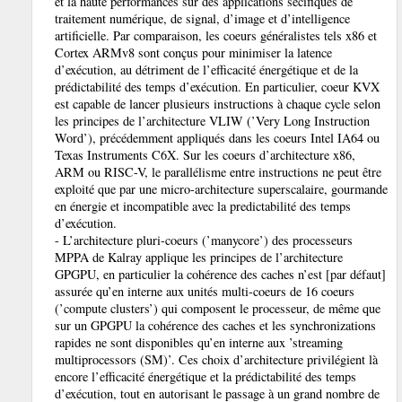
et la haute performances sur des applications sécifiques de
traitement numérique, de signal, d’image et d’intelligence
artificielle. Par comparaison, les coeurs généralistes tels x86 et
Cortex ARMv8 sont conçus pour minimiser la latence
d’exécution, au détriment de l’efficacité énergétique et de la
prédictabilité des temps d’exécution. En particulier, coeur KVX
est capable de lancer plusieurs instructions à chaque cycle selon
les principes de l’architecture VLIW (’Very Long Instruction
Word’), précédemment appliqués dans les coeurs Intel IA64 ou
Texas Instruments C6X. Sur les coeurs d’architecture x86,
ARM ou RISC-V, le parallélisme entre instructions ne peut être
exploité que par une micro-architecture superscalaire, gourmande
en énergie et incompatible avec la predictabilité des temps
d’exécution.
- L’architecture pluri-coeurs (’manycore’) des processeurs
MPPA de Kalray applique les principes de l’architecture
GPGPU, en particulier la cohérence des caches n’est [par défaut]
assurée qu’en interne aux unités multi-coeurs de 16 coeurs
(’compute clusters’) qui composent le processeur, de même que
sur un GPGPU la cohérence des caches et les synchronizations
rapides ne sont disponibles qu’en interne aux ’streaming
multiprocessors (SM)’. Ces choix d’architecture privilégient là
encore l’efficacité énergétique et la prédictabilité des temps
d’exécution, tout en autorisant le passage à un grand nombre de