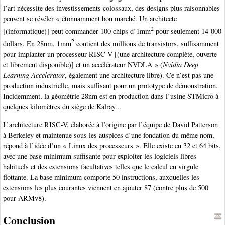
l’art nécessite des investissements colossaux, des designs plus raisonnables
peuvent se révéler « étonnamment bon marché. Un architecte
2
[(informatique)] peut commander 100 chips d’1mm
pour seulement 14 000
2
dollars. En 28nm, 1mm
contient des millions de transistors, suffisamment
pour implanter un processeur RISC-V [(une architecture complète, ouverte
et librement disponible)] et un accélérateur NVDLA » (
Nvidia Deep
Learning Accelerator
, également une architecture libre). Ce n’est pas une
production industrielle, mais suffisant pour un prototype de démonstration.
Incidemment, la géométrie 28nm est en production dans l’usine STMicro à
quelques kilomètres du siège de Kalray...
L’architecture RISC-V, élaborée à l’origine par l’équipe de David Patterson
à Berkeley et maintenue sous les auspices d’une fondation du même nom,
répond à l’idée d’un « Linux des processeurs ». Elle existe en 32 et 64 bits,
avec une base minimum suffisante pour exploiter les logiciels libres
habituels et des extensions facultatives telles que le calcul en virgule
flottante. La base minimum comporte 50 instructions, auxquelles les
extensions les plus courantes viennent en ajouter 87 (contre plus de 500
pour ARMv8).
Conclusion