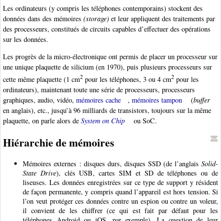
Les ordinateurs (y compris les téléphones contemporains) stockent des
données dans des mémoires
(storage)
et leur appliquent des traitements par
des processeurs, constitués de circuits capables d’effectuer des opérations
sur les données.
Les progrès de la micro-électronique ont permis de placer un processeur sur
une unique plaquette de silicium (en 1970), puis plusieurs processeurs sur
2
2
cette même plaquette (1 cm
pour les téléphones, 3 ou 4 cm
pour les
ordinateurs), maintenant toute une série de processeurs, processeurs
graphiques, audio, vidéo,
mémoires cache
,
mémoires tampon
(
buffer
en anglais), etc., jusqu’à 96 milliards de transistors, toujours sur la même
plaquette, on parle alors de
System on Chip
ou SoC.
Hiérarchie de mémoires
Mémoires externes : disques durs, disques SSD (de l’anglais
Solid-
State Drive
), clés USB, cartes SIM et SD de téléphones ou de
liseuses. Les données enregistrées sur ce type de support y résident
de façon permanente, y compris quand l’appareil est hors tension. Si
l’on veut protéger ces données contre un espion ou contre un voleur,
il convient de les chiffrer (ce qui est fait par défaut pour les
téléphones Android ou iOS, par exemple). La question de leur