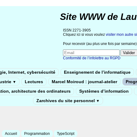
Site WWW de Lau
ISSN 2271-3905
Cliquez ici si vous voulez
visiter mon autre si
Pour recevoir (au plus une fois par semaine) 
Conformité de l’infolettre au RGPD
ie, Internet, cybersécurité
Enseignement de l’informatique
dustrie
Lectures
Marcel Moiroud : journal-atelier
Prog
▼
tion, architecture des ordinateurs
Systèmes d’information
Zarchives du site personnel
▼
Accueil
Programmation
TypeScript