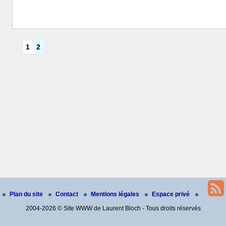
1
2
Plan du site
Contact
Mentions légales
Espace privé
2004-2026 © Site WWW de Laurent Bloch - Tous droits réservés