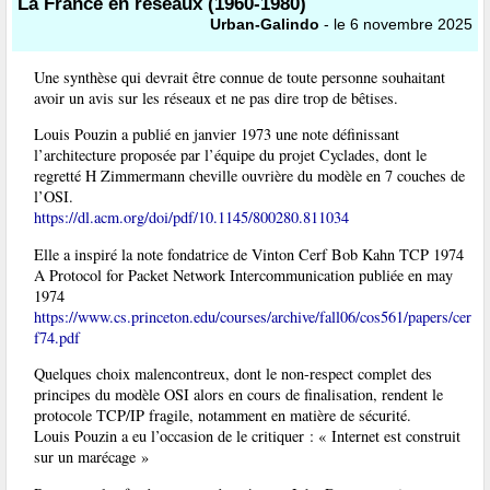
La France en réseaux (1960-1980)
Urban-Galindo
- le 6 novembre 2025
Une synthèse qui devrait être connue de toute personne souhaitant
avoir un avis sur les réseaux et ne pas dire trop de bêtises.
Louis Pouzin a publié en janvier 1973 une note définissant
l’architecture proposée par l’équipe du projet Cyclades, dont le
regretté H Zimmermann cheville ouvrière du modèle en 7 couches de
l’OSI.
https://dl.acm.org/doi/pdf/10.1145/800280.811034
Elle a inspiré la note fondatrice de Vinton Cerf Bob Kahn TCP 1974
A Protocol for Packet Network Intercommunication publiée en may
1974
https://www.cs.princeton.edu/courses/archive/fall06/cos561/papers/cer
f74.pdf
Quelques choix malencontreux, dont le non-respect complet des
principes du modèle OSI alors en cours de finalisation, rendent le
protocole TCP/IP fragile, notamment en matière de sécurité.
Louis Pouzin a eu l’occasion de le critiquer : « Internet est construit
sur un marécage »