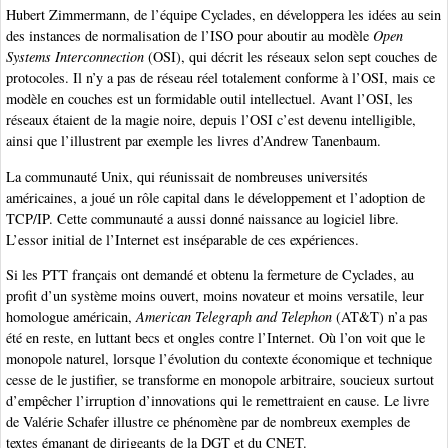
Hubert Zimmermann, de l’équipe Cyclades, en développera les idées au sein
des instances de normalisation de l’ISO pour aboutir au modèle
Open
Systems Interconnection
(OSI), qui décrit les réseaux selon sept couches de
protocoles. Il n’y a pas de réseau réel totalement conforme à l’OSI, mais ce
modèle en couches est un formidable outil intellectuel. Avant l’OSI, les
réseaux étaient de la magie noire, depuis l’OSI c’est devenu intelligible,
ainsi que l’illustrent par exemple les livres d’Andrew Tanenbaum.
La communauté Unix, qui réunissait de nombreuses universités
américaines, a joué un rôle capital dans le développement et l’adoption de
TCP/IP. Cette communauté a aussi donné naissance au logiciel libre.
L’essor initial de l’Internet est inséparable de ces expériences.
Si les PTT français ont demandé et obtenu la fermeture de Cyclades, au
profit d’un système moins ouvert, moins novateur et moins versatile, leur
homologue américain,
American Telegraph and Telephon
(AT&T) n’a pas
été en reste, en luttant becs et ongles contre l’Internet. Où l’on voit que le
monopole naturel, lorsque l’évolution du contexte économique et technique
cesse de le justifier, se transforme en monopole arbitraire, soucieux surtout
d’empêcher l’irruption d’innovations qui le remettraient en cause. Le livre
de Valérie Schafer illustre ce phénomène par de nombreux exemples de
textes émanant de dirigeants de la DGT et du CNET.