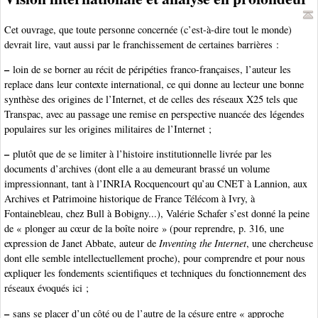
Cet ouvrage, que toute personne concernée (c’est-à-dire tout le monde)
devrait lire, vaut aussi par le franchissement de certaines barrières :
–
loin de se borner au récit de péripéties franco-françaises, l’auteur les
replace dans leur contexte international, ce qui donne au lecteur une bonne
synthèse des origines de l’Internet, et de celles des réseaux X25 tels que
Transpac, avec au passage une remise en perspective nuancée des légendes
populaires sur les origines militaires de l’Internet ;
–
plutôt que de se limiter à l’histoire institutionnelle livrée par les
documents d’archives (dont elle a au demeurant brassé un volume
impressionnant, tant à l’INRIA Rocquencourt qu’au CNET à Lannion, aux
Archives et Patrimoine historique de France Télécom à Ivry, à
Fontainebleau, chez Bull à Bobigny...), Valérie Schafer s’est donné la peine
de « plonger au cœur de la boîte noire » (pour reprendre, p. 316, une
expression de Janet Abbate, auteur de
Inventing the Internet
, une chercheuse
dont elle semble intellectuellement proche), pour comprendre et pour nous
expliquer les fondements scientifiques et techniques du fonctionnement des
réseaux évoqués ici ;
–
sans se placer d’un côté ou de l’autre de la césure entre « approche