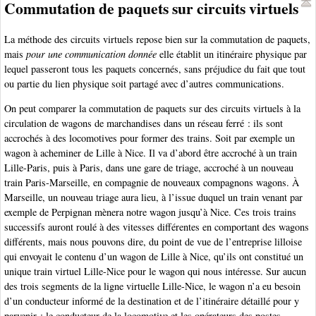
Commutation de paquets sur circuits virtuels
La méthode des circuits virtuels repose bien sur la commutation de paquets,
mais
pour une communication donnée
elle établit un itinéraire physique par
lequel passeront tous les paquets concernés, sans préjudice du fait que tout
ou partie du lien physique soit partagé avec d’autres communications.
On peut comparer la commutation de paquets sur des circuits virtuels à la
circulation de wagons de marchandises dans un réseau ferré : ils sont
accrochés à des locomotives pour former des trains. Soit par exemple un
wagon à acheminer de Lille à Nice. Il va d’abord être accroché à un train
Lille-Paris, puis à Paris, dans une gare de triage, accroché à un nouveau
train Paris-Marseille, en compagnie de nouveaux compagnons wagons. À
Marseille, un nouveau triage aura lieu, à l’issue duquel un train venant par
exemple de Perpignan mènera notre wagon jusqu’à Nice. Ces trois trains
successifs auront roulé à des vitesses différentes en comportant des wagons
différents, mais nous pouvons dire, du point de vue de l’entreprise lilloise
qui envoyait le contenu d’un wagon de Lille à Nice, qu’ils ont constitué un
unique train virtuel Lille-Nice pour le wagon qui nous intéresse. Sur aucun
des trois segments de la ligne virtuelle Lille-Nice, le wagon n’a eu besoin
d’un conducteur informé de la destination et de l’itinéraire détaillé pour y
parvenir : le conducteur de la locomotive et les opérateurs des postes