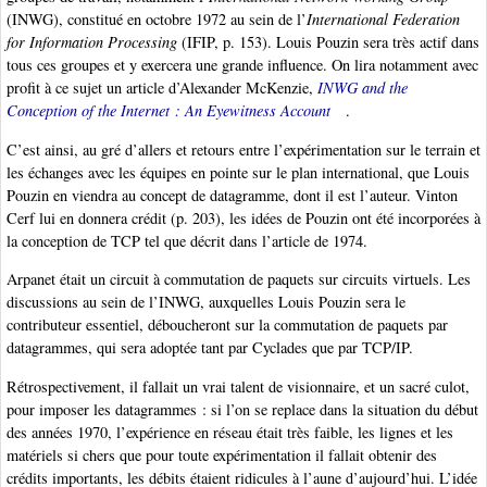
(INWG), constitué en octobre 1972 au sein de l’
International Federation
for Information Processing
(IFIP, p. 153). Louis Pouzin sera très actif dans
tous ces groupes et y exercera une grande influence. On lira notamment avec
profit à ce sujet un article d’Alexander McKenzie,
INWG and the
Conception of the Internet : An Eyewitness Account
.
C’est ainsi, au gré d’allers et retours entre l’expérimentation sur le terrain et
les échanges avec les équipes en pointe sur le plan international, que Louis
Pouzin en viendra au concept de datagramme, dont il est l’auteur. Vinton
Cerf lui en donnera crédit (p. 203), les idées de Pouzin ont été incorporées à
la conception de TCP tel que décrit dans l’article de 1974.
Arpanet était un circuit à commutation de paquets sur circuits virtuels. Les
discussions au sein de l’INWG, auxquelles Louis Pouzin sera le
contributeur essentiel, déboucheront sur la commutation de paquets par
datagrammes, qui sera adoptée tant par Cyclades que par TCP/IP.
Rétrospectivement, il fallait un vrai talent de visionnaire, et un sacré culot,
pour imposer les datagrammes : si l’on se replace dans la situation du début
des années 1970, l’expérience en réseau était très faible, les lignes et les
matériels si chers que pour toute expérimentation il fallait obtenir des
crédits importants, les débits étaient ridicules à l’aune d’aujourd’hui. L’idée