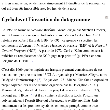
S’il en manque un, on demande simplement à l’émetteur de le renvoyer, ce
qui est bien sûr impossible avec les invités de la noce.
Cyclades et l’invention du datagramme
En 1968 se forme le
Network Working Group
, dirigé par Stephen Crocker,
avec Kleinrock et quelques étudiants comme Vinton Cerf et Jon Postel,
rejoints par Robert Kahn de BBN (p. 69) : ce groupe va spécifier les
composants d’Arpanet, l’
Interface Message Processor
(IMP) et le
Network
Control Program
(NCP). À partir de 1972, Cerf et Kahn commencent à
réfléchir au remplacement de NCP, jugé trop primitif (p. 199) : ce sera
l’origine de TCP/IP
[
2
]
.
C’est dès 1969 que les ingénieurs français prennent connaissance de ces
réalisations, par une mission à UCLA organisée par Maurice Allègre, alors
Délégué à l’informatique
[
3
]
. En janvier 1971 Michel Élie fait un exposé du
projet Arpanet lors d’une réunion organisée par la Délégation (p. 71).
Maurice Allègre décide de lancer un projet de réseau similaire (p. 72),
hébergé par l’IRIA
[
4
]
et il en confie la direction à Louis Pouzin, un
polytechnicien à l’esprit libre qui a beaucoup travaillé aux États-Unis,
notamment sur les premiers systèmes en temps partagé, comme avec