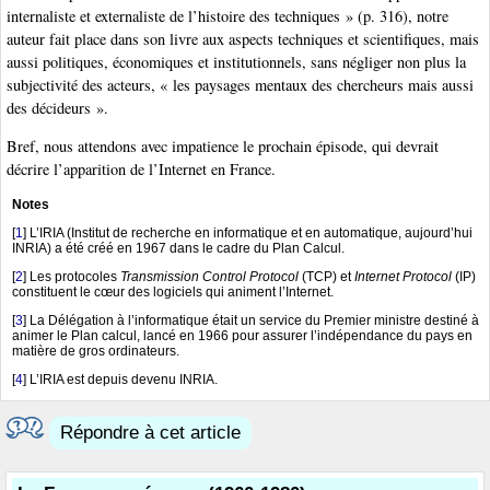
internaliste et externaliste de l’histoire des techniques » (p. 316), notre
auteur fait place dans son livre aux aspects techniques et scientifiques, mais
aussi politiques, économiques et institutionnels, sans négliger non plus la
subjectivité des acteurs, « les paysages mentaux des chercheurs mais aussi
des décideurs ».
Bref, nous attendons avec impatience le prochain épisode, qui devrait
décrire l’apparition de l’Internet en France.
Notes
[
1
]
L’IRIA (Institut de recherche en informatique et en automatique, aujourd’hui
INRIA) a été créé en 1967 dans le cadre du Plan Calcul.
[
2
]
Les protocoles
Transmission Control Protocol
(TCP) et
Internet Protocol
(IP)
constituent le cœur des logiciels qui animent l’Internet.
[
3
]
La Délégation à l’informatique était un service du Premier ministre destiné à
animer le Plan calcul, lancé en 1966 pour assurer l’indépendance du pays en
matière de gros ordinateurs.
[
4
]
L’IRIA est depuis devenu INRIA.
Répondre à cet article