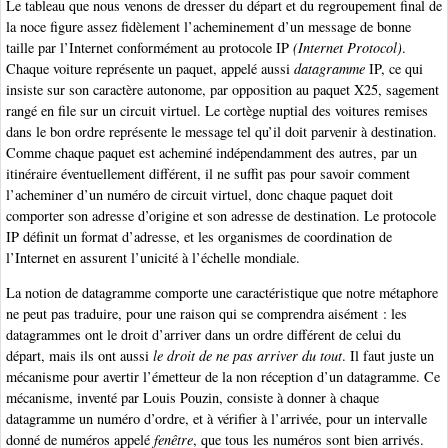
Le tableau que nous venons de dresser du départ et du regroupement final de
la noce figure assez fidèlement l’acheminement d’un message de bonne
taille par l’Internet conformément au protocole IP
(Internet Protocol)
.
Chaque voiture représente un paquet, appelé aussi
datagramme
IP, ce qui
insiste sur son caractère autonome, par opposition au paquet X25, sagement
rangé en file sur un circuit virtuel. Le cortège nuptial des voitures remises
dans le bon ordre représente le message tel qu’il doit parvenir à destination.
Comme chaque paquet est acheminé indépendamment des autres, par un
itinéraire éventuellement différent, il ne suffit pas pour savoir comment
l’acheminer d’un numéro de circuit virtuel, donc chaque paquet doit
comporter son adresse d’origine et son adresse de destination. Le protocole
IP définit un format d’adresse, et les organismes de coordination de
l’Internet en assurent l’unicité à l’échelle mondiale.
La notion de datagramme comporte une caractéristique que notre métaphore
ne peut pas traduire, pour une raison qui se comprendra aisément : les
datagrammes ont le droit d’arriver dans un ordre différent de celui du
départ, mais ils ont aussi
le droit de ne pas arriver du tout
. Il faut juste un
mécanisme pour avertir l’émetteur de la non réception d’un datagramme. Ce
mécanisme, inventé par Louis Pouzin, consiste à donner à chaque
datagramme un numéro d’ordre, et à vérifier à l’arrivée, pour un intervalle
donné de numéros appelé
fenêtre
, que tous les numéros sont bien arrivés.