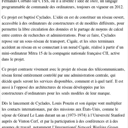
Fernando Corbató sur CTSS, où il a inventé l’idée de
shell
, un langage
programmable de commande des ordinateurs, toujours en vigueur en 2012.
Ce projet est baptisé Cyclades. L’idée en est de constituer un réseau ouvert,
accessible à des ordinateurs de constructeurs et de modèles différents, pour
permettre la libre circulation des données et le partage de moyens de calcul
entre centres de recherches et administrations. Pour ce faire, Cyclades
repose sur un sous-réseau de transport, Cigale, et les sites terminaux
accèdent au réseau en se connectant à un nœud Cigale, réalisé à partir d’un
mini-ordinateur Mitra 15 de la compagnie nationale française CII, active
dans le projet.
Ce projet contraste vivement avec le projet de réseau des télécommunicants,
réseau fermé entièrement contrôlé par une administration centrale, qui
décide quels seront les services disponibles, comment et à quel tarif. Il est
aussi à l’opposé des architectures de réseau développées par les
constructeurs d’ordinateurs pour les seuls modèles de leur marque.
Dès le lancement de Cyclades, Louis Pouzin et son équipe vont multiplier
les contacts internationaux, par des missions aux États-Unis, comme le
séjour de Gérard Le Lann durant un an (1973-1974) à l’Université Stanford
auprès de Vinton Cerf, et par la participation à des conférences et à des
groupes de travail, notamment l’
International Network Working Group