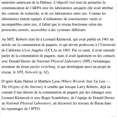
ministère américain de la Défense. L’objectif visé était de permettre la
communication de l’ARPA avec les laboratoires auxquels elle avait attribué
des contrats de recherche, et de ces laboratoires entre eux. Comme les
laboratoires étaient équipés d’ordinateurs de constructeurs variés et
incompatibles entre eux, il fallait que le réseau fonctionne selon des
protocoles ouverts, accessibles à des systèmes différents.
Au MIT, Roberts était lié à Leonard Kleinrock, qui avait publié en 1961 un
article sur la commutation de paquets, et qui devint professeur à l’Université
de Californie à Los Angeles (UCLA) en 1963. Par ce canal, il avait entendu
parler de la commutation de paquets, mais il avait également eu des contacts
avec Donald Davies du
National Physical Laboratory
(NPL) britannique,
inventeur du terme
packet switching
, et qui développait aussi un projet de
réseau, le
NPL Network
(p. 62).
D’après Katie Hafner et Matthew Lyon
(Where Wizards Stay Up Late —
The Origins of the Internet)
il semble que lorsque Larry Roberts, déjà au
courant d’une théorie de la commutation de paquets par des échanges avec
Leonard Kleinrock et avec Roger Scantlebury, de l’équipe de Donald Davies
au
National Physical Laboratory
, ait découvert les travaux de Baran dans
les rayonnages de l’IPTO.