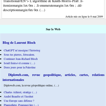
Transitional//EN"> L’algorithme de Knuth-Morris-Pratt .li-
itemizemargin:1ex 0ex ; .li-enumeratemargin:1ex 0ex ; .dd-
descriptionmargin:0ex 0ex (…)
Article mis en ligne le 8 mai 2009
Sur le Web
Blog de Laurent Bloch
ChatGPT m’enseigne l’historiog
Sous tes pierres, Jérusalem.
Continuer Jean-Richard Bloch
Israël finira-t-il comme (…)
Deux jours pour la Palestine
Diploweb.com, revue geopolitique, articles, cartes, relations
internationales
Diploweb.com, la revue géopolitique online, (…)
Charles Ailleret, stratège (…)
André Beaufre et l’Institut
Une Europe sans défense ?
Planisphère. Pourquoi lire (…)