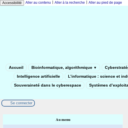
|
|
Aller au contenu
Aller à la recherche
Aller au pied de page
Accessibilité
Accueil
Bioinformatique, algorithmique
Cyberstratég
▼
Intelligence artificielle
L’informatique : science et in
Souveraineté dans le cyberespace
Systèmes d’exploita
Se connecter
Au menu