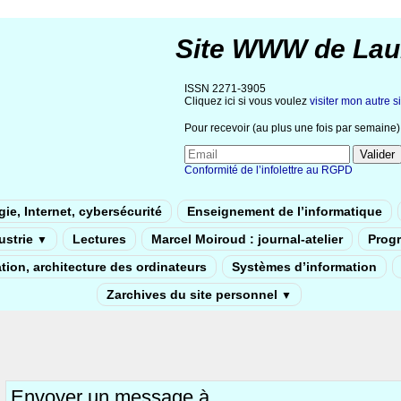
Site WWW de Lau
ISSN 2271-3905
Cliquez ici si vous voulez
visiter mon autre si
Pour recevoir (au plus une fois par semaine) 
Conformité de l’infolettre au RGPD
ie, Internet, cybersécurité
Enseignement de l’informatique
dustrie
Lectures
Marcel Moiroud : journal-atelier
Prog
▼
tion, architecture des ordinateurs
Systèmes d’information
Zarchives du site personnel
▼
Envoyer un message à