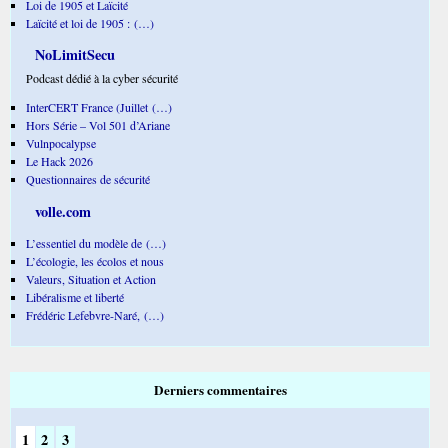
Loi de 1905 et Laïcité
Laïcité et loi de 1905 : (…)
NoLimitSecu
Podcast dédié à la cyber sécurité
InterCERT France (Juillet (…)
Hors Série – Vol 501 d’Ariane
Vulnpocalypse
Le Hack 2026
Questionnaires de sécurité
volle.com
L’essentiel du modèle de (…)
L’écologie, les écolos et nous
Valeurs, Situation et Action
Libéralisme et liberté
Frédéric Lefebvre-Naré, (…)
Derniers commentaires
1
2
3