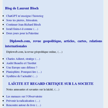
Blog de Laurent Bloch
ChatGPT m’enseigne l’historiog
Sous tes pierres, Jérusalem.
Continuer Jean-Richard Bloch
Israël finira-t-il comme (…)
Deux jours pour la Palestine
Diploweb.com, revue geopolitique, articles, cartes, relations
internationales
Diploweb.com, la revue géopolitique online, (…)
Charles Ailleret, stratège (…)
André Beaufre et l’Institut
Une Europe sans défense ?
Planisphère. Pourquoi lire (…)
Synthèse de l’actualité (…)
LAÏCITE ET REGARD CRITIQUE SUR LA SOCIETE
Notes amusantes et savantes sur la laïcité, (…)
Les menaces sur l’Observatoire
Prévenir la radicalisation (…)
Rencontre autour du livre (…)