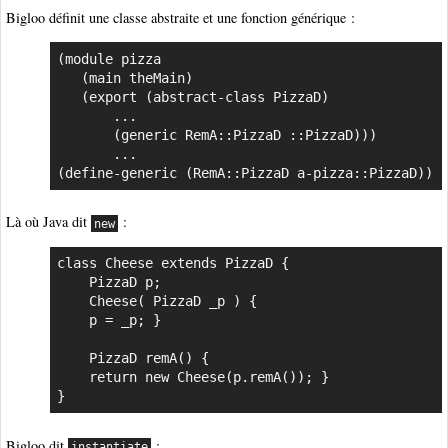
Bigloo définit une classe abstraite et une fonction générique :
(module pizza

   (main theMain)

   (export (abstract-class PizzaD)

       ...

	   (generic RemA::PizzaD ::PizzaD)))

       ...

(define-generic (RemA::PizzaD a-pizza::PizzaD))
Là où Java dit
:
new
class Cheese extends PizzaD {

    PizzaD p;

    Cheese( PizzaD _p ) {

	p = _p; }

    PizzaD remA() {

	return new Cheese(p.remA()); }

}
Bigloo dit
:
instantiate