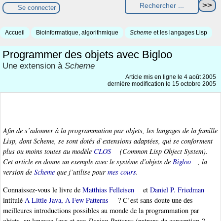
Se connecter
Accueil
Bioinformatique, algorithmique
Scheme
et les langages Lisp
Programmer des objets avec Bigloo
Une extension à
Scheme
Article mis en ligne le
4 août 2005
dernière modification le 15 octobre 2005
Afin de s’adonner à la programmation par objets, les langages de la famille
Lisp
, dont
Scheme
, se sont dotés d’extensions adaptées, qui se conforment
plus ou moins toutes au modèle
CLOS
(Common Lisp Object System)
.
Cet article en donne un exemple avec le système d’objets de
Bigloo
, la
version de
Scheme
que j’utilise pour
mes cours
.
Connaissez-vous le livre de
Matthias Felleisen
et
Daniel P. Friedman
intitulé
A Little Java, A Few Patterns
? C’est sans doute une des
meilleures introductions possibles au monde de la programmation par
objets, au langage Java et aux
Design Patterns
(patrons de conception ?