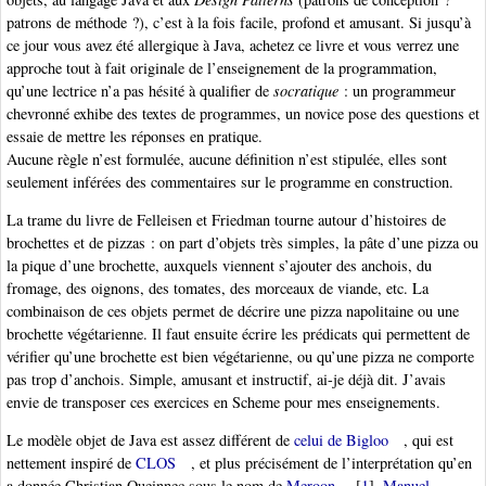
patrons de méthode ?), c’est à la fois facile, profond et amusant. Si jusqu’à
ce jour vous avez été allergique à Java, achetez ce livre et vous verrez une
approche tout à fait originale de l’enseignement de la programmation,
qu’une lectrice n’a pas hésité à qualifier de
socratique
: un programmeur
chevronné exhibe des textes de programmes, un novice pose des questions et
essaie de mettre les réponses en pratique.
Aucune règle n’est formulée, aucune définition n’est stipulée, elles sont
seulement inférées des commentaires sur le programme en construction.
La trame du livre de Felleisen et Friedman tourne autour d’histoires de
brochettes et de pizzas : on part d’objets très simples, la pâte d’une pizza ou
la pique d’une brochette, auxquels viennent s’ajouter des anchois, du
fromage, des oignons, des tomates, des morceaux de viande, etc. La
combinaison de ces objets permet de décrire une pizza napolitaine ou une
brochette végétarienne. Il faut ensuite écrire les prédicats qui permettent de
vérifier qu’une brochette est bien végétarienne, ou qu’une pizza ne comporte
pas trop d’anchois. Simple, amusant et instructif, ai-je déjà dit. J’avais
envie de transposer ces exercices en Scheme pour mes enseignements.
Le modèle objet de Java est assez différent de
celui de Bigloo
, qui est
nettement inspiré de
CLOS
, et plus précisément de l’interprétation qu’en
a donnée Christian Queinnec sous le nom de
Meroon
[
1
]
.
Manuel