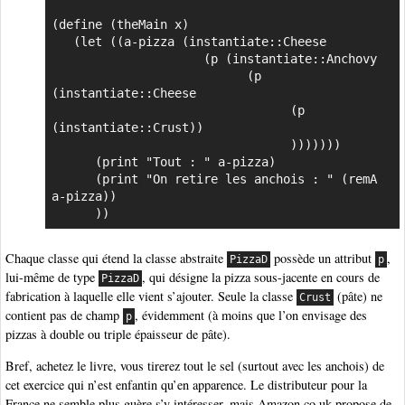
(define (theMain x)

   (let ((a-pizza (instantiate::Cheese

                     (p (instantiate::Anchovy

                           (p 
(instantiate::Cheese

                                 (p 
(instantiate::Crust))

                                 )))))))

      (print "Tout : " a-pizza)

      (print "On retire les anchois : " (remA 
a-pizza))

      ))
Chaque classe qui étend la classe abstraite
possède un attribut
,
PizzaD
p
lui-même de type
, qui désigne la pizza sous-jacente en cours de
PizzaD
fabrication à laquelle elle vient s’ajouter. Seule la classe
(pâte) ne
Crust
contient pas de champ
, évidemment (à moins que l’on envisage des
p
pizzas à double ou triple épaisseur de pâte).
Bref, achetez le livre, vous tirerez tout le sel (surtout avec les anchois) de
cet exercice qui n’est enfantin qu’en apparence. Le distributeur pour la
France ne semble plus guère s’y intéresser, mais Amazon.co.uk propose de