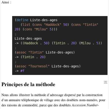
Ainsi :
(
define
 Liste-des-ages

Copier
(
list
(
cons
"Haddock"
50
)
(
cons
"Tintin"
20
)
(
cons
"Milou"
5
)
)
)
;
Liste-des-ages

-> 
(
(
Haddock
 . 
50
)
(
Tintin
 . 
20
)
(
Milou
 . 
5
)
)
;
(
assoc
"Tintin"
 Liste-des-ages
)
-> 
(
Tintin
 . 
20
)
;
(
assoc
"Tournesol"
 Liste-des-ages
)
-> 
#f
Principes de la méthode
Nous allons illustrer la méthode d’adressage dispersé par la construction
d’un annuaire téléphonique de village avec des doublets nom-numéro, pour
des raisons de commodité, parce que des doublets
Accession Number
-