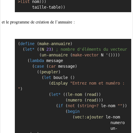
>list
 nom
)
)
)
      taille-table
)
)
et le programme de création de l’annuaire :
(
define
(
make-annuaire
)
Copier
(
let*
(
(
N
23
)
; nombre d'éléments du vecteur
(
un-annuaire
(
make-vector
 N 
'
(
)
)
)
)
(
lambda
message
(
case
(
car
 message
)
(
(
peupler
)
(
let
 boucle 
(
)
(
display
"Entrez nom et numéro : 
"
)
(
let*
(
(
le-nom
(
read
)
)
(
numero
(
read
)
)
)
(
if
(
not
(
string=?
 le-nom 
""
)
)
(
begin
(
vec!:ajouter
 le-nom 

                                       numero 

                                       un-