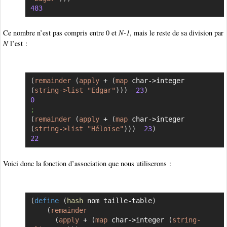
483
Ce nombre n’est pas compris entre 0 et
N-1
, mais le reste de sa division par
N
l’est :
(
remainder
(
apply
 + 
(
map
 char->integer 
Copier
(
string->list
"Edgar"
)
)
)
23
)
0
;
(
remainder
(
apply
 + 
(
map
 char->integer 
(
string->list
"Héloïse"
)
)
)
23
)
22
Voici donc la fonction d’association que nous utiliserons :
(
define
(
hash
 nom taille-table
)
Copier
(
remainder
(
apply
 + 
(
map
 char->integer 
(
string-