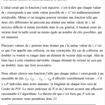
L’idéal serait que la fonction
f
soit injective, c’est-à-dire que chaque valeur
de
i
corresponde à une seule valeur possible de
c
. C’est malheureusement
irréalisable. Même si on imagine pouvoir inventer une fonction telle que
deux clés différentes ne puissent pas donner une même valeur de
i
, un
exercice difficile et même insoluble dans le cas général, il faudrait avoir un
vecteur dont la taille serait au moins égale au nombre de clés possibles, qui
est immense.
Plusieurs valeurs de
c
peuvent donc donner par
f
la même valeur de
i
, c’est
ce que l’on appelle une collision, ou une synonymie. En cas de collision, un
doublet va vouloir se ranger dans un élément de vecteur déjà occupé. Afin de
faire face à cette situation inévitable, chaque élément de vecteur ne sera pas
un doublet, mais une liste associative.
Nous allons choisir une fonction
f
telle que chaque indice i corresponde à un
ensemble de clés
c
, c
, ... c
..., c
d’effectifs sensiblement voisins ; s’il
i1
i2
ij
ip
y a
P
individus dans notre annuaire, la longueur de chaque liste sera de
l’ordre de
P/N
. Le choix judicieux de
N
et de
f
devrait assurer une efficacité
raisonnable à l’algorithme. La théorie dit que c’est bien que
N
soit un
nombre premier, nous prendrons donc
23
.