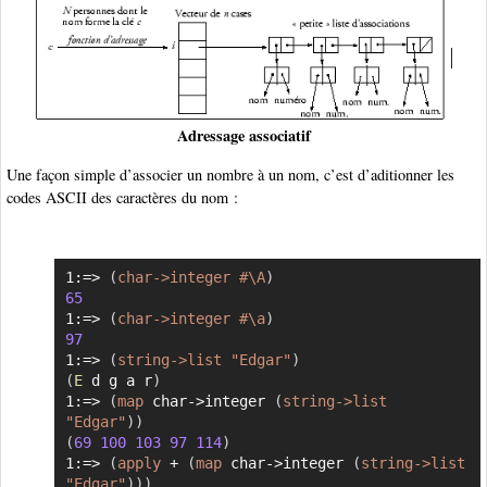
Adressage associatif
Une façon simple d’associer un nombre à un nom, c’est d’aditionner les
codes ASCII des caractères du nom :
1:=> 
(
char->integer
#\A
)
Copier
65
1:=> 
(
char->integer
#\a
)
97
1:=> 
(
string->list
"Edgar"
)
(
E
 d g a r
)
1:=> 
(
map
 char->integer 
(
string->list
"Edgar"
)
)
(
69
100
103
97
114
)
1:=> 
(
apply
 + 
(
map
 char->integer 
(
string->list
"Edgar"
)
)
)