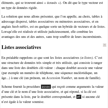
éléments, qui se trouvent ainsi « écrasés »). On dit que le type vecteur est
un type de données rigide.
La solution que nous allons présenter, que l’on appelle, au choix, tables à
adressage dispersé, tables associatives ou mémoires associatives, et en
anglais
hash-tables
, est en quelque sorte un hybride de vecteurs et de listes.
Lorsqu’elle est réalisée et utilisée judicieusement, elle combine les
avantages des uns et des autres, sans trop souffrir de leurs inconvénients.
Listes associatives
En préalable rappelons ce que sont les listes associatives
(a-listes)
. C’est
une structure de données très simple et très utilisée, qui consiste à ranger
dans une liste des doublets clé-valeur : chaque doublet associe une valeur
(par exemple un numéro de téléphone, une séquence nucléotidique, un
âge...) à une clé (un prénom, un
Accession Number
, un nom de famille).
Scheme fournit la procédure
qui reçoit comme arguments la valeur
assoc
d’une clé et le nom d’une liste associative, et qui répond, si la clé est
présente dans la liste, par le doublet correspondant, et
si aucune clé
#f
n’est égale à la valeur soumise.