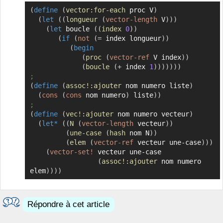
(
define
(
vector:for-each
 proc V
)
Copier
(
let
(
(
longueur
(
vector-length
 V
)
)
)
(
let
 boucle 
(
(
index
0
)
)
(
if
(
not
(
=
 index longueur
)
)
(
begin
(
proc
(
vector-ref
 V index
)
)
(
boucle
(
+
 index 
1
)
)
)
)
)
)
)
;
(
define
(
assoc!:ajouter
 nom numero liste
)
(
cons
(
cons
 nom numero
)
 liste
)
)
;
(
define
(
vec!:ajouter
 nom numero vecteur
)
(
let*
(
(
N
(
vector-length
 vecteur
)
)
(
une-case
(
hash
 nom N
)
)
(
elem
(
vector-ref
 vecteur une-case
)
)
)
(
vector-set!
 vecteur une-case

(
assoc!:ajouter
 nom numero 
elem
)
)
)
)
Répondre à cet article