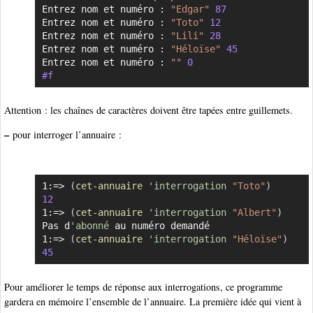
Entrez nom et numéro : 
"Edgar"
87
Entrez nom et numéro : 
"Toto"
12
Entrez nom et numéro : 
"Lili"
28
Entrez nom et numéro : 
"Héloïse"
45
Entrez nom et numéro : 
""
0
#f
Attention : les chaînes de caractères doivent être tapées entre guillemets.
–
pour interroger l’annuaire :
1:=> 
(
cet-annuaire
'interrogation
"Toto"
)
Copier
12
1:=> 
(
cet-annuaire
'interrogation
"Albert"
)
Pas d
'abonné
 au numéro demandé

1:=> 
(
cet-annuaire
'interrogation
"Héloïse"
)
45
Pour améliorer le temps de réponse aux interrogations, ce programme
gardera en mémoire l’ensemble de l’annuaire. La première idée qui vient à