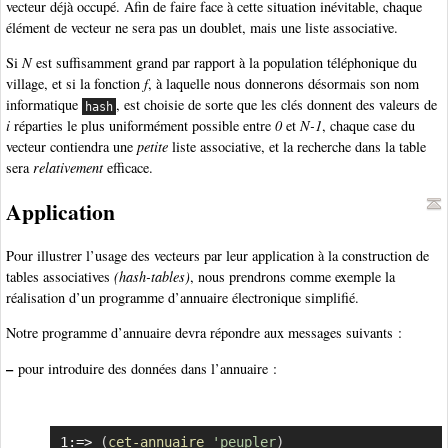
vecteur déjà occupé. Afin de faire face à cette situation inévitable, chaque
élément de vecteur ne sera pas un doublet, mais une liste associative.
Si
N
est suffisamment grand par rapport à la population téléphonique du
village, et si la fonction
f
, à laquelle nous donnerons désormais son nom
informatique
, est choisie de sorte que les clés donnent des valeurs de
hash
i
réparties le plus uniformément possible entre
0
et
N-1
, chaque case du
vecteur contiendra une
petite
liste associative, et la recherche dans la table
sera
relativement
efficace.
Application
Pour illustrer l’usage des vecteurs par leur application à la construction de
tables associatives
(hash-tables)
, nous prendrons comme exemple la
réalisation d’un programme d’annuaire électronique simplifié.
Notre programme d’annuaire devra répondre aux messages suivants :
–
pour introduire des données dans l’annuaire :
1:=> 
(
cet-annuaire
'peupler
)
Copier