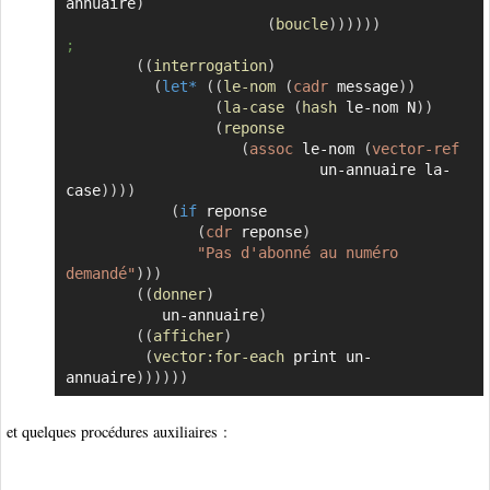
annuaire
)
(
boucle
)
)
)
)
)
)
;
(
(
interrogation
)
(
let*
(
(
le-nom
(
cadr
 message
)
)
(
la-case
(
hash
 le-nom N
)
)
(
reponse
(
assoc
 le-nom 
(
vector-ref
                             un-annuaire la-
case
)
)
)
)
(
if
 reponse

(
cdr
 reponse
)
"Pas d'abonné au numéro 
demandé"
)
)
)
(
(
donner
)
           un-annuaire
)
(
(
afficher
)
(
vector:for-each
 print un-
annuaire
)
)
)
)
)
)
et quelques procédures auxiliaires :