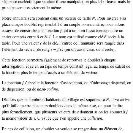
séquence nucléotidique seraient d’une manipulation plus laborieuse, mais le
principe serait exactement le même.
Notre annuaire sera contenu dans un vecteur de taille
N
. Pour insérer à sa
place chaque doublet représentatif d’un couple nom-numéro, nous allons
essayer de construire une fonction
f
qui à un nom fasse correspondre un
entier compris entre
0
et
N-1
. Le nom est utilisé comme clé d’accès à la
table. Pour une valeur
c
de la clé, l’entrée de l’annuaire sera rangée dans
l’élément du vecteur de rang
i = f(c)
(on dit aussi case, ou alvéole).
Cette fonction permettra également de retrouver le doublet à chaque
interrogation, et ce en un laps de temps constant, égal au temps de calcul de
la fonction plus le temps d’accès à un élément de vecteur.
La fonction
f
s’appelle la fonction d’association, ou d’adressage dispersé, ou
de dispersion, ou de
hash-coding
.
Dès lors que le nombre d’habitants du village est supérieur à
N
, il va arriver
qu’il faille mettre plusieurs doublets dans la même case, ou pour le dire
plus formellement, que plusieurs valeurs de
c
donnent si on les soumet à
f
la même valeur de
i
. C’est ce que l’on appelle une
collision
.
En cas de collision, un doublet va vouloir se ranger dans un élément de