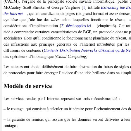
(CACM), l’organe de la principale société savante informatique, publie 
McCauley, Scott Shenker et George Varghese
[
1
]
intitulé
Extracting the Ess
the Internet
, qui en une dizaine de pages (de grand format et assez denses
synthèse que j’aie lue des
idées
selon lesquelles fonctionne le réseau, s
considérations d’implémentation
[
2
]
développées ici
(chapitre 6). Cet ar
aidé à comprendre certaines caractéristiques de BGP, un protocole dont ne p
spécialistes alors qu’il conditionne le fonctionnement planétaire du réseau, ai
des infractions aux principes généraux de l’Internet introduites par les
diffuseurs de contenus (
Contents Distribution Networks
d’Akamai ou de Net
des opérateurs d’infonuagique
(Cloud Computing)
.
Les auteurs ont choisi délibérément de faire abstraction du fatras de sigles 
de protocoles pour faire émerger l’audace d’une idée brillante dans sa simpli
Modèle de service
Les services rendus par l’Internet reposent sur trois mécanismes clé :
–
le routage, qui consiste à calculer un itinéraire pour l’acheminement des do
–
la garantie de remise, qui assure que les données seront délivrées à leur d
routage ;