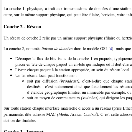
La couche 1, physique, a trait aux transmissions de données d’une statio
autre, sur le même support physique, qui peut être filaire, hertzien, voire inf
Couche 2 - Réseau
Un réseau de couche 2 relie par un même support physique (filaire ou hertz
La couche 2, nommée
liaison de données
dans le modèle OSI
[
4
]
, mais que
Découper le flux de bits issus de la couche 1 en paquets, typiquemen
placer en tête de chaque paquet un en-tête qui indique où il doit être 
Livrer chaque paquet à la station appropriée, au sein du réseau local.
Un tel réseau local peut fonctionner :
soit par diffusion
(broadcast)
, c’est-à-dire que chaque stat
destinés ; c’est notamment ainsi que fonctionnent les réseaux
d’étendue géographique limitée, un immeuble par exemple, ou 
soit au moyen de commutateurs
(switches)
qui dirigent les paq
Sur toute station chaque interface matérielle d’accès à un réseau (prise Eth
permanente, dite adresse MAC
(Media Access Control)
. C’est cette adress
station destinataire.
Couche 3 - Internet