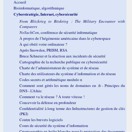
Accueil
Bioinformatique, algorithmique
Cyberstratégie, Internet, cybersécurité
From Blitzkrieg to Bitskrieg : The Military Encounter with
Computers
NoSuchCon
, conférence de sécurité informatique
À propos de l’hégémonie américaine dans le cyberespace
À qui obéit votre ordinateur ?
Après Snowden, PRISM, RSA
Bruce Schneier et la réaction aux incidents de sécurité
Cartographie de la recherche publique en cybersécurité
Charte de l’administrateur de système et de réseau
Charte des utilisateurs du système d’information et du réseau
Codes secrets et arithmétique modulo n
Comment sont gérés les noms de domaines en .fr - Principes du
DNS - L’Afnic
Comment va le réseau ? À toute vitesse !
Concevoir la défense en profondeur
Confidentialité à long terme des Infrastructures de gestion de clés
(PKI)
Contre les brevets logiciels
Cours de sécurité du système d’information
Cryptographie en boîte blanche pour la protection des documents