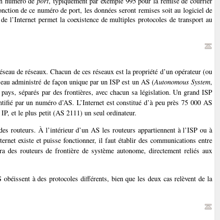
 un numéro de
port
, typiquement par exemple 995 pour la remise de courrier
onction de ce numéro de port, les données seront remises soit au logiciel de
 de l’Internet permet la coexistence de multiples protocoles de transport au
éseau de réseaux. Chacun de ces réseaux est la propriété d’un opérateur (ou
éseau administré de façon unique par un ISP est un AS (
Autonomous System
,
 pays, séparés par des frontières, avec chacun sa législation. Un grand ISP
entifié par un numéro d’AS. L’Internet est constitué d’à peu près 75 000 AS
P, et le plus petit (AS 2111) un seul ordinateur.
es routeurs. À l’intérieur d’un AS les routeurs appartiennent à l’ISP ou à
nternet existe et puisse fonctionner, il faut établir des communications entre
ra des routeurs de frontière de système autonome, directement reliés aux
 obéissent à des protocoles différents, bien que les deux cas relèvent de la