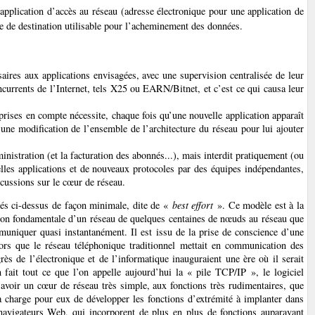
 application d’accès au réseau (adresse électronique pour une application de
e de destination utilisable pour l’acheminement des données.
aires aux applications envisagées, avec une supervision centralisée de leur
currents de l’Internet, tels X25 ou EARN/Bitnet, et c’est ce qui causa leur
prises en compte nécessite, chaque fois qu’une nouvelle application apparaît
 une modification de l’ensemble de l’architecture du réseau pour lui ajouter
inistration (et la facturation des abonnés...), mais interdit pratiquement (ou
es applications et de nouveaux protocoles par des équipes indépendantes,
cussions sur le cœur de réseau.
és ci-dessus de façon minimale, dite de «
best effort
». Ce modèle est à la
ation fondamentale d’un réseau de quelques centaines de nœuds au réseau que
uniquer quasi instantanément. Il est issu de la prise de conscience d’une
rs que le réseau téléphonique traditionnel mettait en communication des
rès de l’électronique et de l’informatique inauguraient une ère où il serait
 fait tout ce que l’on appelle aujourd’hui la « pile TCP/IP », le logiciel
d’avoir un cœur de réseau très simple, aux fonctions très rudimentaires, que
, à charge pour eux de développer les fonctions d’extrémité à implanter dans
 navigateurs Web, qui incorporent de plus en plus de fonctions auparavant