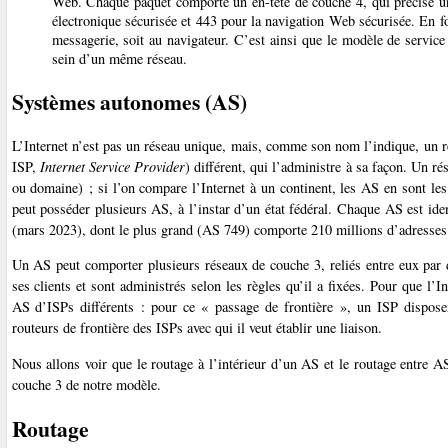
Web. Chaque paquet comporte un en-tête de couche 4, qui précise
électronique sécurisée et 443 pour la navigation Web sécurisée. En f
messagerie, soit au navigateur. C’est ainsi que le modèle de service
sein d’un même réseau.
Systèmes autonomes (AS)
L’Internet n’est pas un réseau unique, mais, comme son nom l’indique, un r
ISP,
Internet Service Provider
) différent, qui l’administre à sa façon. Un r
ou domaine) ; si l’on compare l’Internet à un continent, les AS en sont les
peut posséder plusieurs AS, à l’instar d’un état fédéral. Chaque AS est id
(mars 2023), dont le plus grand (AS 749) comporte 210 millions d’adresses I
Un AS peut comporter plusieurs réseaux de couche 3, reliés entre eux par d
ses clients et sont administrés selon les règles qu’il a fixées. Pour que l’I
AS d’ISPs différents : pour ce « passage de frontière », un ISP dispose
routeurs de frontière des ISPs avec qui il veut établir une liaison.
Nous allons voir que le routage à l’intérieur d’un AS et le routage entre AS
couche 3 de notre modèle.
Routage