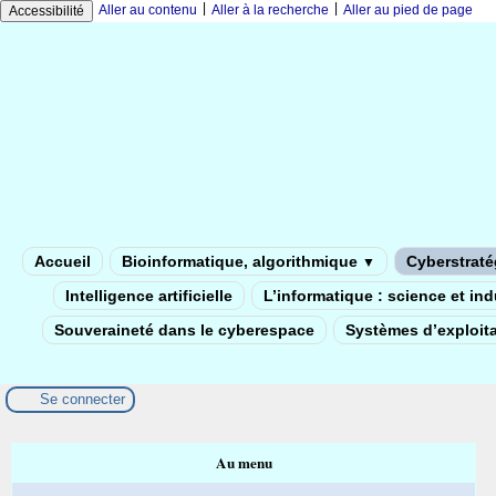
|
|
Aller au contenu
Aller à la recherche
Aller au pied de page
Accessibilité
Accueil
Bioinformatique, algorithmique
Cyberstratég
▼
Intelligence artificielle
L’informatique : science et in
Souveraineté dans le cyberespace
Systèmes d’exploita
Se connecter
Au menu