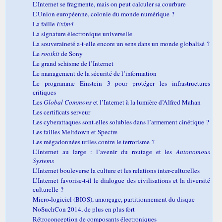
L’Internet se fragmente, mais on peut calculer sa courbure
L’Union européenne, colonie du monde numérique ?
La faille
Exim4
La signature électronique universelle
La souveraineté a-t-elle encore un sens dans un monde globalisé ?
Le
rootkit
de Sony
Le grand schisme de l’Internet
Le management de la sécurité de l’information
Le programme Einstein 3 pour protéger les infrastructures
critiques
Les
Global Commons
et l’Internet à la lumière d’Alfred Mahan
Les certificats serveur
Les cyberattaques sont-elles solubles dans l’armement cinétique ?
Les failles Meltdown et Spectre
Les mégadonnées utiles contre le terrorisme ?
L’Internet au large : l’avenir du routage et les
Autonomous
Systems
L’Internet bouleverse la culture et les relations inter-culturelles
L’Internet favorise-t-il le dialogue des civilisations et la diversité
culturelle ?
Micro-logiciel (BIOS), amorçage, partitionnement du disque
NoSuchCon 2014, de plus en plus fort
Rétroconception de composants électroniques