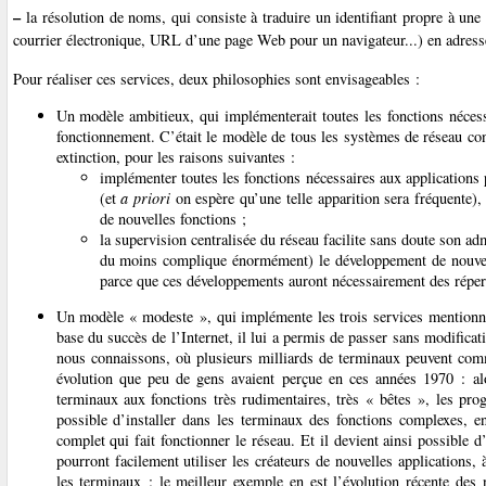
–
la résolution de noms, qui consiste à traduire un identifiant propre à une
courrier électronique, URL d’une page Web pour un navigateur...) en adress
Pour réaliser ces services, deux philosophies sont envisageables :
Un modèle ambitieux, qui implémenterait toutes les fonctions nécess
fonctionnement. C’était le modèle de tous les systèmes de réseau con
extinction, pour les raisons suivantes :
implémenter toutes les fonctions nécessaires aux applications 
(et
a priori
on espère qu’une telle apparition sera fréquente),
de nouvelles fonctions ;
la supervision centralisée du réseau facilite sans doute son adm
du moins complique énormément) le développement de nouvell
parce que ces développements auront nécessairement des réper
Un modèle « modeste », qui implémente les trois services mentionn
base du succès de l’Internet, il lui a permis de passer sans modific
nous connaissons, où plusieurs milliards de terminaux peuvent comm
évolution que peu de gens avaient perçue en ces années 1970 : alo
terminaux aux fonctions très rudimentaires, très « bêtes », les prog
possible d’installer dans les terminaux des fonctions complexes, en
complet qui fait fonctionner le réseau. Et il devient ainsi possible 
pourront facilement utiliser les créateurs de nouvelles applications
les terminaux : le meilleur exemple en est l’évolution récente des