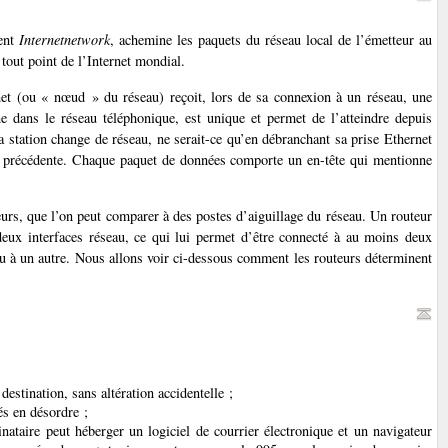
ent
Internetnetwork
, achemine les paquets du réseau local de l’émetteur au
 tout point de l’Internet mondial.
rnet (ou « nœud » du réseau) reçoit, lors de sa connexion à un réseau, une
dans le réseau téléphonique, est unique et permet de l’atteindre depuis
station change de réseau, ne serait-ce qu’en débranchant sa prise Ethernet
 la précédente. Chaque paquet de données comporte un en-tête qui mentionne
rs, que l’on peut comparer à des postes d’aiguillage du réseau. Un routeur
deux interfaces réseau, ce qui lui permet d’être connecté à au moins deux
eau à un autre. Nous allons voir ci-dessous comment les routeurs déterminent
estination, sans altération accidentelle ;
és en désordre ;
tinataire peut héberger un logiciel de courrier électronique et un navigateur