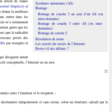
un article de James
Systèmes autonomes (AS)
ential Simplicity of
Routage
) donne la meilleure
Routage de couche 3 au sein d’un AS (ou
ans entrer dans les
intra-domaine)
ticle m’a notamment
Routage de couche 3 entre AS (ou inter-
arlent guère que les
domaines)
nsi que la radicalité
Routage de couche 2
 réseaux privés des
Résolution de noms
flix
par exemple) et
Les secrets du succès de l’Internet
Reste-t-il des défauts ?
qui désignent autant
cité conceptuelle, l’Internet en un mot.
nnées entre l’émetteur et le récepteur ;
estinataire intégralement et sans erreur, selon un itinéraire calculé par le