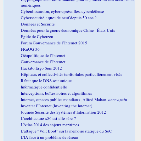
numériques
Cyberdissuasion, cyberreprésailles, cyberdéfense
Cybersécurité : quoi de neuf depuis 50 ans ?
Données et Sécurité
Données pour la guerre économique Chine - États-Unis
Égide de Cyberzen
Forum Gouvernance de l’Internet 2015
FRnOG 36
Géopolitique de l’Internet
Gouvernance de l’Internet
Hackito Ergo Sum 2012
Hôpitaux et collectivités territoriales particulièrement visés
Il faut que le DNS soit unique
Informatique confidentielle
Interceptions, boîtes noires et algorithmes
Internet, espaces publics mondiaux, Alfred Mahan,
once again
Inventer l’Internet (Inventing the Internet)
Journée Sécurité des Systèmes d’Information 2012
L’architecture x86 est-elle sûre ?
L’Atlas 2014 des enjeux maritimes
L’attaque “Volt Boot” sur la mémoire statique du SoC
L’IA face à un problème de réseau