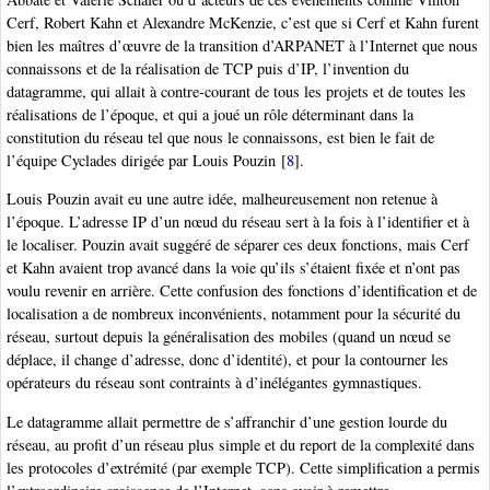
Cerf, Robert Kahn et Alexandre McKenzie, c’est que si Cerf et Kahn furent
bien les maîtres d’œuvre de la transition d’ARPANET à l’Internet que nous
connaissons et de la réalisation de TCP puis d’IP, l’invention du
datagramme, qui allait à contre-courant de tous les projets et de toutes les
réalisations de l’époque, et qui a joué un rôle déterminant dans la
constitution du réseau tel que nous le connaissons, est bien le fait de
l’équipe Cyclades dirigée par Louis Pouzin
[
8
]
.
Louis Pouzin avait eu une autre idée, malheureusement non retenue à
l’époque. L’adresse IP d’un nœud du réseau sert à la fois à l’identifier et à
le localiser. Pouzin avait suggéré de séparer ces deux fonctions, mais Cerf
et Kahn avaient trop avancé dans la voie qu’ils s’étaient fixée et n’ont pas
voulu revenir en arrière. Cette confusion des fonctions d’identification et de
localisation a de nombreux inconvénients, notamment pour la sécurité du
réseau, surtout depuis la généralisation des mobiles (quand un nœud se
déplace, il change d’adresse, donc d’identité), et pour la contourner les
opérateurs du réseau sont contraints à d’inélégantes gymnastiques.
Le datagramme allait permettre de s’affranchir d’une gestion lourde du
réseau, au profit d’un réseau plus simple et du report de la complexité dans
les protocoles d’extrémité (par exemple TCP). Cette simplification a permis