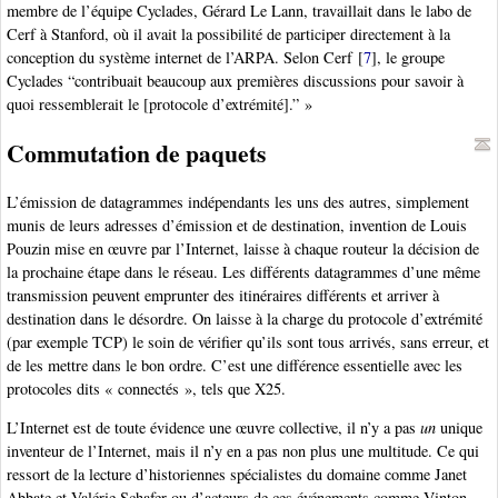
membre de l’équipe Cyclades, Gérard Le Lann, travaillait dans le labo de
Cerf à Stanford, où il avait la possibilité de participer directement à la
conception du système internet de l’ARPA. Selon Cerf
[
7
]
, le groupe
Cyclades “contribuait beaucoup aux premières discussions pour savoir à
quoi ressemblerait le [protocole d’extrémité].” »
Commutation de paquets
L’émission de datagrammes indépendants les uns des autres, simplement
munis de leurs adresses d’émission et de destination, invention de Louis
Pouzin mise en œuvre par l’Internet, laisse à chaque routeur la décision de
la prochaine étape dans le réseau. Les différents datagrammes d’une même
transmission peuvent emprunter des itinéraires différents et arriver à
destination dans le désordre. On laisse à la charge du protocole d’extrémité
(par exemple TCP) le soin de vérifier qu’ils sont tous arrivés, sans erreur, et
de les mettre dans le bon ordre. C’est une différence essentielle avec les
protocoles dits « connectés », tels que X25.
L’Internet est de toute évidence une œuvre collective, il n’y a pas
un
unique
inventeur de l’Internet, mais il n’y en a pas non plus une multitude. Ce qui
ressort de la lecture d’historiennes spécialistes du domaine comme Janet
Abbate et Valérie Schafer ou d’acteurs de ces événements comme Vinton