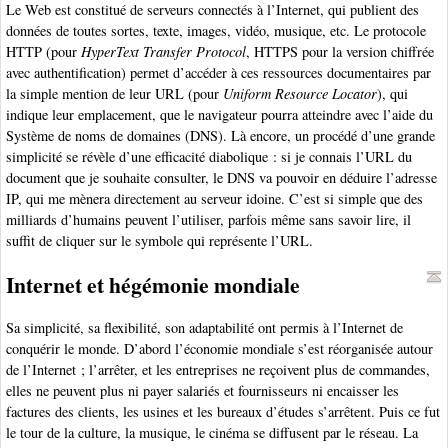
Le Web est constitué de serveurs connectés à l’Internet, qui publient des
données de toutes sortes, texte, images, vidéo, musique, etc. Le protocole
HTTP (pour
HyperText Transfer Protocol
, HTTPS pour la version chiffrée
avec authentification) permet d’accéder à ces ressources documentaires par
la simple mention de leur URL (pour
Uniform Resource Locator
), qui
indique leur emplacement, que le navigateur pourra atteindre avec l’aide du
Système de noms de domaines (DNS). Là encore, un procédé d’une grande
simplicité se révèle d’une efficacité diabolique : si je connais l’URL du
document que je souhaite consulter, le DNS va pouvoir en déduire l’adresse
IP, qui me mènera directement au serveur idoine. C’est si simple que des
milliards d’humains peuvent l’utiliser, parfois même sans savoir lire, il
suffit de cliquer sur le symbole qui représente l’URL.
Internet et hégémonie mondiale
Sa simplicité, sa flexibilité, son adaptabilité ont permis à l’Internet de
conquérir le monde. D’abord l’économie mondiale s’est réorganisée autour
de l’Internet ; l’arrêter, et les entreprises ne reçoivent plus de commandes,
elles ne peuvent plus ni payer salariés et fournisseurs ni encaisser les
factures des clients, les usines et les bureaux d’études s’arrêtent. Puis ce fut
le tour de la culture, la musique, le cinéma se diffusent par le réseau. La