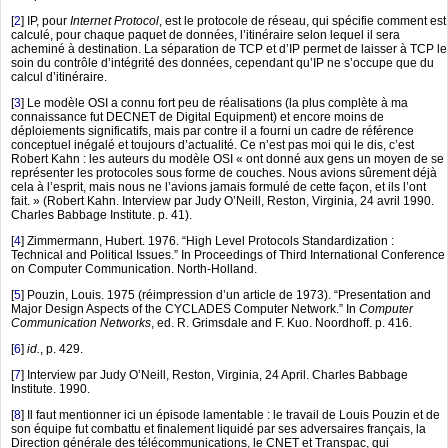
[
2
]
IP, pour
Internet Protocol
, est le protocole de réseau, qui spécifie comment est
calculé, pour chaque paquet de données, l’itinéraire selon lequel il sera
acheminé à destination. La séparation de TCP et d’IP permet de laisser à TCP le
soin du contrôle d’intégrité des données, cependant qu’IP ne s’occupe que du
calcul d’itinéraire.
[
3
]
Le modèle OSI a connu fort peu de réalisations (la plus complète à ma
connaissance fut DECNET de Digital Equipment) et encore moins de
déploiements significatifs, mais par contre il a fourni un cadre de référence
conceptuel inégalé et toujours d’actualité. Ce n’est pas moi qui le dis, c’est
Robert Kahn : les auteurs du modèle OSI « ont donné aux gens un moyen de se
représenter les protocoles sous forme de couches. Nous avions sûrement déjà
cela à l’esprit, mais nous ne l’avions jamais formulé de cette façon, et ils l’ont
fait. » (Robert Kahn. Interview par Judy O’Neill, Reston, Virginia, 24 avril 1990.
Charles Babbage Institute. p. 41).
[
4
]
Zimmermann, Hubert. 1976. “High Level Protocols Standardization :
Technical and Political Issues.” In Proceedings of Third International Conference
on Computer Communication. North-Holland.
[
5
]
Pouzin, Louis. 1975 (réimpression d’un article de 1973). “Presentation and
Major Design Aspects of the CYCLADES Computer Network.” In
Computer
Communication Networks
, ed. R. Grimsdale and F. Kuo. Noordhoff. p. 416.
[
6
]
id.
, p. 429.
[
7
]
Interview par Judy O’Neill, Reston, Virginia, 24 April. Charles Babbage
Institute. 1990.
[
8
]
Il faut mentionner ici un épisode lamentable : le travail de Louis Pouzin et de
son équipe fut combattu et finalement liquidé par ses adversaires français, la
Direction générale des télécommunications, le CNET et Transpac, qui