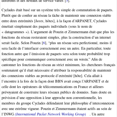
différents et des niveaux de service variés
[
5
]
.
Cyclades était basé sur un système très simple de commutation de paquets.
Plutôt que de confier au réseau la tâche de maintenir une connexion stable
entre deux extrémités [
hosts
, hôtes], à la façon d’ARPANET, Cyclades
émettait simplement des paquets individuels (sous le nom de
« datagrammes »). L’argument de Pouzin et Zimmermann était que plus les
fonctions du réseau resteraient simples, plus la construction d’un internet
serait facile. Selon Pouzin
[
6
]
, “plus un réseau sera perfectionné, moins il
sera facile de l’interfacer correctement avec un autre. En particulier, toute
fonction autre que l’émission de paquets sera selon toute probabilité trop
spécifique pour communiquer correctement avec un voisin.” Afin de
cantonner les fonctions du réseau au strict minimum, les chercheurs français
soutenaient qu’il était nécessaire d’attribuer la responsabilité de maintenir
des connexions stables au protocole d’extrémité [hôte]. Cela allait à
l’encontre à la fois de la façon dont BBN avait conçu l’ARPANET et de
celle dont les opérateurs de télécommunications en France et ailleurs
prévoyaient de construire leurs réseaux publics de données. Sans doute en
prévision d’une opposition à leur approche non conventionnelle, les
membres du groupe Cyclades défendaient leur philosophie d’interconnexion
avec une extrême vigueur. Pouzin et Zimmermann étaient actifs au sein de
l’INWG
(International Packet Network Working Group)
. Un autre