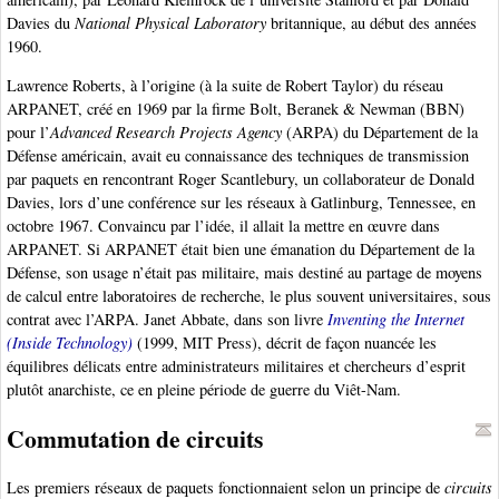
Davies du
National Physical Laboratory
britannique, au début des années
1960.
Lawrence Roberts, à l’origine (à la suite de Robert Taylor) du réseau
ARPANET, créé en 1969 par la firme Bolt, Beranek & Newman (BBN)
pour l’
Advanced Research Projects Agency
(ARPA) du Département de la
Défense américain, avait eu connaissance des techniques de transmission
par paquets en rencontrant Roger Scantlebury, un collaborateur de Donald
Davies, lors d’une conférence sur les réseaux à Gatlinburg, Tennessee, en
octobre 1967. Convaincu par l’idée, il allait la mettre en œuvre dans
ARPANET. Si ARPANET était bien une émanation du Département de la
Défense, son usage n’était pas militaire, mais destiné au partage de moyens
de calcul entre laboratoires de recherche, le plus souvent universitaires, sous
contrat avec l’ARPA. Janet Abbate, dans son livre
Inventing the Internet
(Inside Technology)
(1999, MIT Press), décrit de façon nuancée les
équilibres délicats entre administrateurs militaires et chercheurs d’esprit
plutôt anarchiste, ce en pleine période de guerre du Viêt-Nam.
Commutation de circuits
Les premiers réseaux de paquets fonctionnaient selon un principe de
circuits