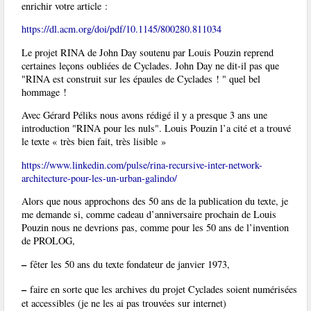
enrichir votre article :
https://dl.acm.org/doi/pdf/10.1145/800280.811034
Le projet RINA de John Day soutenu par Louis Pouzin reprend
certaines leçons oubliées de Cyclades. John Day ne dit-il pas que
"RINA est construit sur les épaules de Cyclades ! " quel bel
hommage !
Avec Gérard Péliks nous avons rédigé il y a presque 3 ans une
introduction "RINA pour les nuls". Louis Pouzin l’a cité et a trouvé
le texte « très bien fait, très lisible »
https://www.linkedin.com/pulse/rina-recursive-inter-network-
architecture-pour-les-un-urban-galindo/
Alors que nous approchons des 50 ans de la publication du texte, je
me demande si, comme cadeau d’anniversaire prochain de Louis
Pouzin nous ne devrions pas, comme pour les 50 ans de l’invention
de PROLOG,
–
fêter les 50 ans du texte fondateur de janvier 1973,
–
faire en sorte que les archives du projet Cyclades soient numérisées
et accessibles (je ne les ai pas trouvées sur internet)