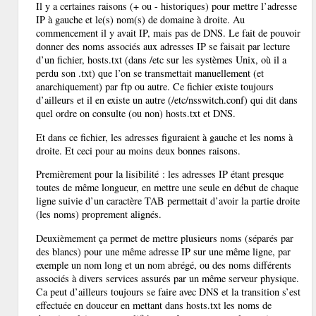
Il y a certaines raisons (+ ou - historiques) pour mettre l’adresse
IP à gauche et le(s) nom(s) de domaine à droite. Au
commencement il y avait IP, mais pas de DNS. Le fait de pouvoir
donner des noms associés aux adresses IP se faisait par lecture
d’un fichier, hosts.txt (dans /etc sur les systèmes Unix, où il a
perdu son .txt) que l’on se transmettait manuellement (et
anarchiquement) par ftp ou autre. Ce fichier existe toujours
d’ailleurs et il en existe un autre (/etc/nsswitch.conf) qui dit dans
quel ordre on consulte (ou non) hosts.txt et DNS.
Et dans ce fichier, les adresses figuraient à gauche et les noms à
droite. Et ceci pour au moins deux bonnes raisons.
Premièrement pour la lisibilité : les adresses IP étant presque
toutes de même longueur, en mettre une seule en début de chaque
ligne suivie d’un caractère TAB permettait d’avoir la partie droite
(les noms) proprement alignés.
Deuxièmement ça permet de mettre plusieurs noms (séparés par
des blancs) pour une même adresse IP sur une même ligne, par
exemple un nom long et un nom abrégé, ou des noms différents
associés à divers services assurés par un même serveur physique.
Ca peut d’ailleurs toujours se faire avec DNS et la transition s’est
effectuée en douceur en mettant dans hosts.txt les noms de