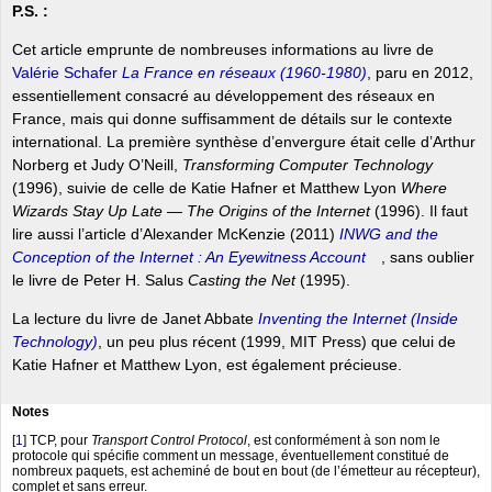
P.S. :
Cet article emprunte de nombreuses informations au livre de
Valérie Schafer
La France en réseaux (1960-1980)
, paru en 2012,
essentiellement consacré au développement des réseaux en
France, mais qui donne suffisamment de détails sur le contexte
international. La première synthèse d’envergure était celle d’Arthur
Norberg et Judy O’Neill,
Transforming Computer Technology
(1996), suivie de celle de Katie Hafner et Matthew Lyon
Where
Wizards Stay Up Late — The Origins of the Internet
(1996). Il faut
lire aussi l’article d’Alexander McKenzie (2011)
INWG and the
Conception of the Internet : An Eyewitness Account
, sans oublier
le livre de Peter H. Salus
Casting the Net
(1995).
La lecture du livre de Janet Abbate
Inventing the Internet (Inside
Technology)
, un peu plus récent (1999, MIT Press) que celui de
Katie Hafner et Matthew Lyon, est également précieuse.
Notes
[
1
]
TCP, pour
Transport Control Protocol
, est conformément à son nom le
protocole qui spécifie comment un message, éventuellement constitué de
nombreux paquets, est acheminé de bout en bout (de l’émetteur au récepteur),
complet et sans erreur.