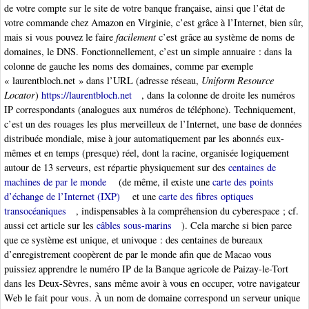
de votre compte sur le site de votre banque française, ainsi que l’état de
votre commande chez Amazon en Virginie, c’est grâce à l’Internet, bien sûr,
mais si vous pouvez le faire
facilement
c’est grâce au système de noms de
domaines, le DNS. Fonctionnellement, c’est un simple annuaire : dans la
colonne de gauche les noms des domaines, comme par exemple
« laurentbloch.net » dans l’URL (adresse réseau,
Uniform Resource
Locator
)
https://laurentbloch.net
, dans la colonne de droite les numéros
IP correspondants (analogues aux numéros de téléphone). Techniquement,
c’est un des rouages les plus merveilleux de l’Internet, une base de données
distribuée mondiale, mise à jour automatiquement par les abonnés eux-
mêmes et en temps (presque) réel, dont la racine, organisée logiquement
autour de 13 serveurs, est répartie physiquement sur des
centaines de
machines de par le monde
(de même, il existe une
carte des points
d’échange de l’Internet (IXP)
et une
carte des fibres optiques
transocéaniques
, indispensables à la compréhension du cyberespace ; cf.
aussi cet article sur les
câbles sous-marins
). Cela marche si bien parce
que ce système est unique, et univoque : des centaines de bureaux
d’enregistrement coopèrent de par le monde afin que de Macao vous
puissiez apprendre le numéro IP de la Banque agricole de Paizay-le-Tort
dans les Deux-Sèvres, sans même avoir à vous en occuper, votre navigateur
Web le fait pour vous. À un nom de domaine correspond un serveur unique