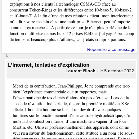
expliquions à nos clients la technologie CSMA-CD (face au
concurrent Token-Ring) et les différences entre 10-base-5, 10-base-2
et 10-base-T. A la fin d’une de mes réunions client, mon interlocuteur
m’a dit : votre machin c’est une multiprise Ethernet, peu m’importe
comment ça marche.... A partir de ce jour je n’ai plus parlé que de la
fonction multiprise de nos hubs 12 prises RJ45 et j’ai gagné beaucoup
de temps et beaucoup plus d’affaires, car j’étais compris par tous.
Répondre à ce message
L’Internet, tentative d’explication
Laurent Bloch
- le 5 octobre 2022
Merci de ta contribution, Jean-Philippe. Je ne comprends que trop
bien l’expérience commerciale que tu rapportes, mais
l’obscurantisme de tes clients d’alors n’a pas d’excuse. Lors de la
seconde révolution industrielle, disons la première moitié du XXe
siècle, l’honnête homme se faisait un devoir d’avoir quelques
lumières sur le fonctionnement d’une centrale hydroélectrique, d’un
moteur à combustion interne, d’une machine à vapeur, d’un four
Martin, etc. Utiliser professionnellement des appareils dont on ne
veut rien savoir du fonctionnement, cette attitude a un nom : le sous-
développement. Je crains que ce ne soit ce qui nous attend. Et mes