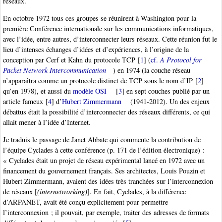
réseaux.
En octobre 1972 tous ces groupes se réunirent à Washington pour la
première Conférence internationale sur les communications informatiques,
avec l’idée, entre autres, d’interconnecter leurs réseaux. Cette réunion fut le
lieu d’intenses échanges d’idées et d’expériences, à l’origine de la
conception par Cerf et Kahn du protocole TCP
[
1
]
(
cf.
A Protocol for
Packet Network Intercommunication
) en 1974 (la couche réseau
n’apparaîtra comme un protocole distinct de TCP sous le nom d’IP
[
2
]
qu’en 1978), et aussi du
modèle OSI
[
3
]
en sept couches publié par un
article fameux
[
4
]
d’
Hubert Zimmermann
(1941-2012). Un des enjeux
débattus était la possibilité d’interconnecter des réseaux différents, ce qui
allait mener à l’idée d’Internet.
Je traduis le passage de Janet Abbate qui commente la contribution de
l’équipe Cyclades à cette conférence (p. 171 de l’édition électronique) :
« Cyclades était un projet de réseau expérimental lancé en 1972 avec un
financement du gouvernement français. Ses architectes, Louis Pouzin et
Hubert Zimmermann, avaient des idées très tranchées sur l’interconnexion
de réseaux [
(internetworking)
]. En fait, Cyclades, à la différence
d’ARPANET, avait été conçu explicitement pour permettre
l’interconnexion ; il pouvait, par exemple, traiter des adresses de formats