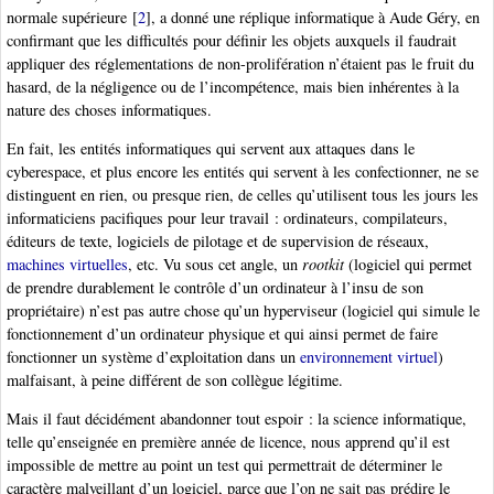
normale supérieure
[
2
]
, a donné une réplique informatique à Aude Géry, en
confirmant que les difficultés pour définir les objets auxquels il faudrait
appliquer des réglementations de non-prolifération n’étaient pas le fruit du
hasard, de la négligence ou de l’incompétence, mais bien inhérentes à la
nature des choses informatiques.
En fait, les entités informatiques qui servent aux attaques dans le
cyberespace, et plus encore les entités qui servent à les confectionner, ne se
distinguent en rien, ou presque rien, de celles qu’utilisent tous les jours les
informaticiens pacifiques pour leur travail : ordinateurs, compilateurs,
éditeurs de texte, logiciels de pilotage et de supervision de réseaux,
machines virtuelles
, etc. Vu sous cet angle, un
rootkit
(logiciel qui permet
de prendre durablement le contrôle d’un ordinateur à l’insu de son
propriétaire) n’est pas autre chose qu’un hyperviseur (logiciel qui simule le
fonctionnement d’un ordinateur physique et qui ainsi permet de faire
fonctionner un système d’exploitation dans un
environnement virtuel
)
malfaisant, à peine différent de son collègue légitime.
Mais il faut décidément abandonner tout espoir : la science informatique,
telle qu’enseignée en première année de licence, nous apprend qu’il est
impossible de mettre au point un test qui permettrait de déterminer le
caractère malveillant d’un logiciel, parce que l’on ne sait pas prédire le