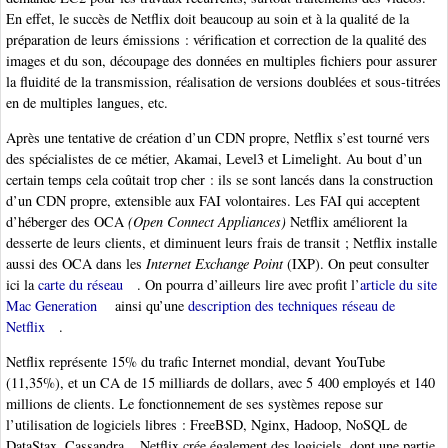
En effet, le succès de Netflix doit beaucoup au soin et à la qualité de la
préparation de leurs émissions : vérification et correction de la qualité des
images et du son, découpage des données en multiples fichiers pour assurer
la fluidité de la transmission, réalisation de versions doublées et sous-titrées
en de multiples langues, etc.
Après une tentative de création d’un CDN propre, Netflix s’est tourné vers
des spécialistes de ce métier, Akamai, Level3 et Limelight. Au bout d’un
certain temps cela coûtait trop cher : ils se sont lancés dans la construction
d’un CDN propre, extensible aux FAI volontaires. Les FAI qui acceptent
d’héberger des OCA
(Open Connect Appliances)
Netflix améliorent la
desserte de leurs clients, et diminuent leurs frais de transit ; Netflix installe
aussi des OCA dans les
Internet Exchange Point
(IXP). On peut consulter
ici la
carte du réseau
. On pourra d’ailleurs lire avec profit l’
article du site
Mac Generation
ainsi qu’une
description des techniques réseau de
Netflix
.
Netflix représente 15% du trafic Internet mondial, devant YouTube
(11,35%), et un CA de 15 milliards de dollars, avec 5 400 employés et 140
millions de clients. Le fonctionnement de ses systèmes repose sur
l’utilisation de logiciels libres : FreeBSD, Nginx, Hadoop, NoSQL de
DataStax, Cassandra... Netflix crée également des logiciels, dont une partie