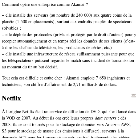
Comment opère une entreprise comme Akamai ?
–
elle installe des serveurs (au nombre de 240 000) aux quatre coins de la
planète (1 500 emplacements), surtout aux endroits peuplés de spectateurs
solvables ;
–
elle déploie des protocoles (privés et protégés par le droit d’auteur) pour y
recopier automatiquement et en temps réel les données de ses clients (c’est-
à-dire les chaînes de télévision, les producteurs de séries, etc.) ;
–
elle installe une infrastructure de réseau suffisamment puissante pour que
les téléspectateurs puissent regarder le match sans incident de transmission
au moment du tir au but décisif.
Tout cela est difficile et coûte cher : Akamai emploie 7 650 ingénieurs et
techniciens, son chiffre d’affaires est de 2,71 milliards de dollars.
Netflix
À l’origine Netflix était un service de diffusion de DVD, qui s’est lancé dans
la VOD en 2007. Au début ils ont créé leurs propres
data centers
; dès
2008, ils se sont tournés pour le stockage de données vers Amazon AWS,
S3 pour le stockage de masse (les émissions à diffuser), serveurs à la
demande EC2 pour les travaux récurrents, surtout traitements des vidéos.