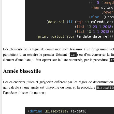
(
(
=
5
(
lengt
(
map
 string
(
rever
(
else
'
(
Erre
(
date-ref
(
if
(
eq?
'J
 calendrier
)
(
list
'J
23
1
2018
)
(
list
'G
1
1
2018
)
)
(
print
(
calcul-jour
 la-date date-ref
)
)
Les éléments de la ligne de commande sont transmis à un programme Schem
permettent d’en extraire le premier élément (
) ou d’en conserver la f
car
élément d’une liste, il faut opérer sur la liste retournée, par la procédure (
r
Année bissextile
Les calendriers julien et grégorien diffèrent par les règles de déterminatio
qui calcule si une année est bissextile ou non, et la procédure
Bissextil
l’année est bissextile ou non :
(
define
(
Bissextile?
 la-date
)