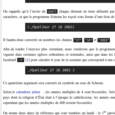
On rappelle qu’à l’invite du
chaque élément de texte délimité pa
shell
caractères, et que le programme Scheme les reçoit sous forme d’une liste de c
(./QuelJour 27 10 2003)
Il faudra donc convertir en nombres les chaînes
,
et
.
"27"
"10"
"2003"
Afin de rendre l’exercice plus stimulant, nous voudrions que le programme 
vigueur dans certaines églises orthodoxes et orientales, ainsi que dans les
facultatif
[
1
]
pour calculer le jour de la semaine qui correspond à une da
"J"
./QuelJour 27 10 2003 J
Ce quatrième argument sera converti en symbole au sens de Scheme.
Selon le
calendrier julien
, les années multiples de 4 sont bissextiles. Sel
pays dont la religion d’État était à l’époque le catholicisme, les années mu
cependant que les années multiples de 400 restent bissextiles.
er
On donne deux dates de référence qui sont tombées un lundi : le 1
janvi