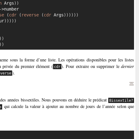
h
 Args
)
)
->number

se
(
cdr
(
reverse
(
cdr
 Args
)
)
)
)
)
)
ur
)
)
)
)
)
)
)
)
)
e sous la forme d’une liste. Les opérations disponibles pour les listes
in privée du premier élément (
). Pour extraire ou supprimer le
dernier
cdr
).
everse
n des années bissextiles. Nous pouvons en déduire le prédicat
Bissextile?
qui calcule la valeur à ajouter au nombre de jours de l’année selon que
e
Copier