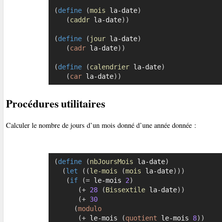
(
define
(
mois
 la-date
)
(
caddr
 la-date
)
)
(
define
(
jour
 la-date
)
(
cadr
 la-date
)
)
(
define
(
calendrier
 la-date
)
(
car
 la-date
)
)
Procédures utilitaires
Calculer le nombre de jours d’un mois donné d’une année donnée :
(
define
(
nbJoursMois
 la-date
)
(
let
(
(
le-mois
(
mois
 la-date
)
)
)
(
if
(
=
 le-mois 
2
)
(
+
28
(
Bissextile
 la-date
)
)
(
+
30
(
modulo
(
+
 le-mois 
(
quotient
 le-mois 
8
)
)