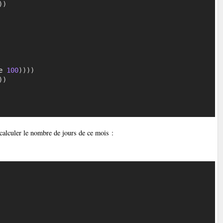
)
)
e 
100
)
)
)
)
)
)
alculer le nombre de jours de ce mois :
Copier