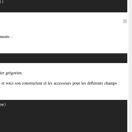
)
)
éments :
Copier
ier grégorien.
, et voici son constructeur et les accesseurs pour les différents champs :
ee
)
Copier