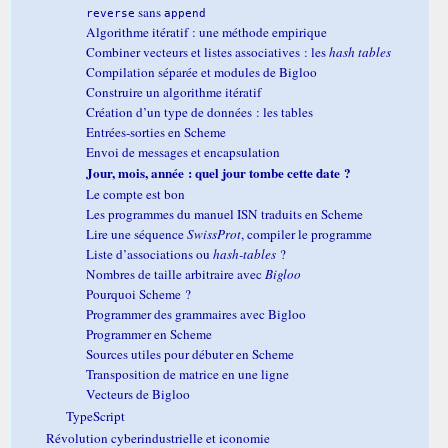
sans
reverse
append
Algorithme itératif : une méthode empirique
Combiner vecteurs et listes associatives : les
hash tables
Compilation séparée et modules de Bigloo
Construire un algorithme itératif
Création d’un type de données : les tables
Entrées-sorties en Scheme
Envoi de messages et encapsulation
Jour, mois, année : quel jour tombe cette date ?
Le compte est bon
Les programmes du manuel ISN traduits en Scheme
Lire une séquence
SwissProt
, compiler le programme
Liste d’associations ou
hash-tables
?
Nombres de taille arbitraire avec
Bigloo
Pourquoi Scheme ?
Programmer des grammaires avec Bigloo
Programmer en Scheme
Sources utiles pour débuter en Scheme
Transposition de matrice en une ligne
Vecteurs de Bigloo
TypeScript
Révolution cyberindustrielle et iconomie