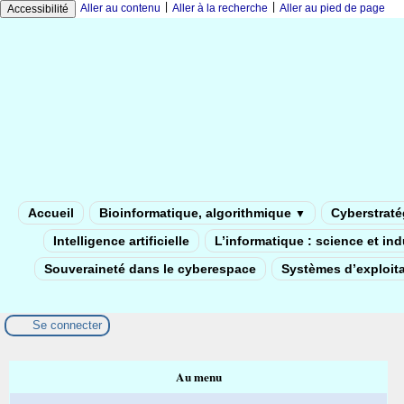
|
|
Aller au contenu
Aller à la recherche
Aller au pied de page
Accessibilité
Accueil
Bioinformatique, algorithmique
Cyberstratég
▼
Intelligence artificielle
L’informatique : science et in
Souveraineté dans le cyberespace
Systèmes d’exploita
Se connecter
Au menu