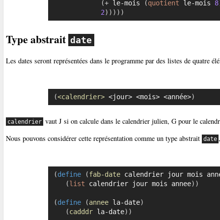
(
+
 le-mois 
(
quotient
 le-mois 
8
2
)
)
)
)
)
Type abstrait
date
Les dates seront représentées dans le programme par des listes de quatre él
(
<calendrier>
 <jour> <mois> <année>
)
vaut J si on calcule dans le calendrier julien, G pour le calendr
calendrier
Nous pouvons considérer cette représentation comme un type abstrait
date
(
define
(
fab-date
 calendrier jour mois ann
(
list
 calendrier jour mois annee
)
)
(
define
(
annee
 la-date
)
(
cadddr
 la-date
)
)