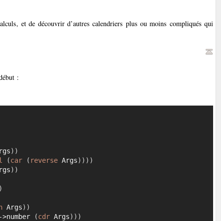
calculs, et de découvrir d’autres calendriers plus ou moins compliqués qui
début :
Copier
rgs
)
)
l
(
car
(
reverse
 Args
)
)
)
)
rgs
)
)
)
h
 Args
)
)
->number 
(
cdr
 Args
)
)
)