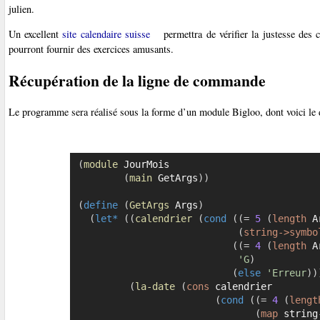
julien.
Un excellent
site calendaire suisse
permettra de vérifier la justesse des 
pourront fournir des exercices amusants.
Récupération de la ligne de commande
Le programme sera réalisé sous la forme d’un module Bigloo, dont voici le 
(
module
 JourMois

(
main
 GetArgs
)
)
(
define
(
GetArgs
 Args
)
(
let*
(
(
calendrier
(
cond
(
(
=
5
(
length
 A
(
string->symbo
(
(
=
4
(
length
 A
'G
)
(
else
'Erreur
)
)
(
la-date
(
cons
 calendrier

(
cond
(
(
=
4
(
lengt
(
map
 string