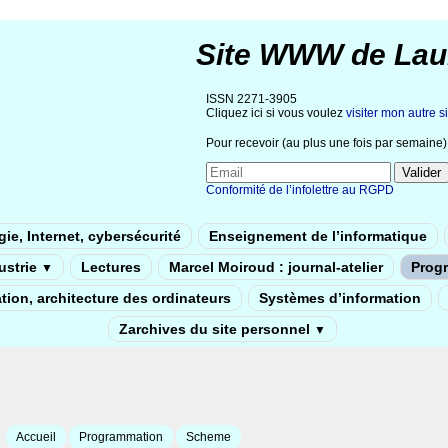
Site WWW de Lau
ISSN 2271-3905
Cliquez ici si vous voulez
visiter mon autre si
Pour recevoir (au plus une fois par semaine) 
Conformité de l’infolettre au RGPD
ie, Internet, cybersécurité
Enseignement de l’informatique
dustrie
Lectures
Marcel Moiroud : journal-atelier
Prog
▼
tion, architecture des ordinateurs
Systèmes d’information
Zarchives du site personnel
▼
Accueil
Programmation
Scheme