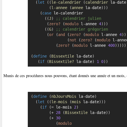
(
let
(
(
le-calendrier
(
calendrier
 la-date
(
l-annee
(
annee
 la-date
)
)
)
(
case
 le-calendrier

(
(
J
)
;; calendrier julien
(
zero?
(
modulo
 l-annee 
4
)
)
)
(
(
G
)
;; calendrier grégorien
(
or
(
and
(
zero?
(
modulo
 l-annee 
4
)
)
(
not
(
zero?
(
modulo
 l-anne
(
zero?
(
modulo
 l-annee 
400
)
)
)
)
)
(
define
(
Bissextile
 la-date
)
(
if
(
Bissextile?
 la-date
)
1
0
)
)
Munis de ces procédures nous pouvons, étant donnés une année et un mois, c
(
define
(
nbJoursMois
 la-date
)
(
let
(
(
le-mois
(
mois
 la-date
)
)
)
(
if
(
=
 le-mois 
2
)
(
+
28
(
Bissextile
 la-date
)
)
(
+
30
(
modulo