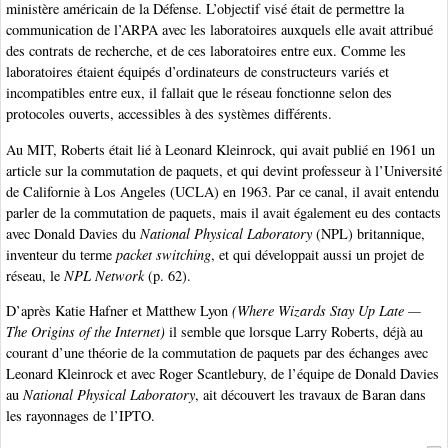
ministère américain de la Défense. L’objectif visé était de permettre la
communication de l’ARPA avec les laboratoires auxquels elle avait attribué
des contrats de recherche, et de ces laboratoires entre eux. Comme les
laboratoires étaient équipés d’ordinateurs de constructeurs variés et
incompatibles entre eux, il fallait que le réseau fonctionne selon des
protocoles ouverts, accessibles à des systèmes différents.
Au MIT, Roberts était lié à Leonard Kleinrock, qui avait publié en 1961 un
article sur la commutation de paquets, et qui devint professeur à l’Université
de Californie à Los Angeles (UCLA) en 1963. Par ce canal, il avait entendu
parler de la commutation de paquets, mais il avait également eu des contacts
avec Donald Davies du
National Physical Laboratory
(NPL) britannique,
inventeur du terme
packet switching
, et qui développait aussi un projet de
réseau, le
NPL Network
(p. 62).
D’après Katie Hafner et Matthew Lyon
(Where Wizards Stay Up Late —
The Origins of the Internet)
il semble que lorsque Larry Roberts, déjà au
courant d’une théorie de la commutation de paquets par des échanges avec
Leonard Kleinrock et avec Roger Scantlebury, de l’équipe de Donald Davies
au
National Physical Laboratory
, ait découvert les travaux de Baran dans
les rayonnages de l’IPTO.