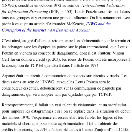
(INWG), constitué en octobre 1972 au sein de l’
International Federation
for Information Processing
(IFIP, p. 153). Louis Pouzin sera très actif dans
tous ces groupes et y exercera une grande influence. On lira notamment avec
profit à ce sujet un article d’Alexander McKenzie,
INWG and the
Conception of the Internet : An Eyewitness Account
.
C’est ainsi, au gré d’allers et retours entre l’expérimentation sur le terrain et
les échanges avec les équipes en pointe sur le plan international, que Louis
Pouzin en viendra au concept de datagramme, dont il est l’auteur. Vinton
Cerf lui en donnera crédit (p. 203), les idées de Pouzin ont été incorporées à
la conception de TCP tel que décrit dans l’article de 1974.
Arpanet était un circuit à commutation de paquets sur circuits virtuels. Les
discussions au sein de l’INWG, auxquelles Louis Pouzin sera le
contributeur essentiel, déboucheront sur la commutation de paquets par
datagrammes, qui sera adoptée tant par Cyclades que par TCP/IP.
Rétrospectivement, il fallait un vrai talent de visionnaire, et un sacré culot,
pour imposer les datagrammes : si l’on se replace dans la situation du début
des années 1970, l’expérience en réseau était très faible, les lignes et les
matériels si chers que pour toute expérimentation il fallait obtenir des
crédits importants, les débits étaient ridicules à l’aune d’aujourd’hui. L’idée