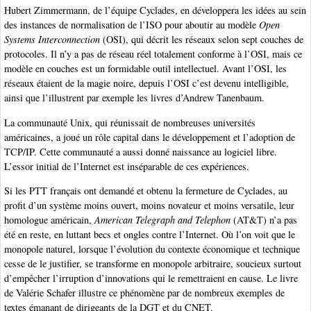
Hubert Zimmermann, de l’équipe Cyclades, en développera les idées au sein
des instances de normalisation de l’ISO pour aboutir au modèle
Open
Systems Interconnection
(OSI), qui décrit les réseaux selon sept couches de
protocoles. Il n’y a pas de réseau réel totalement conforme à l’OSI, mais ce
modèle en couches est un formidable outil intellectuel. Avant l’OSI, les
réseaux étaient de la magie noire, depuis l’OSI c’est devenu intelligible,
ainsi que l’illustrent par exemple les livres d’Andrew Tanenbaum.
La communauté Unix, qui réunissait de nombreuses universités
américaines, a joué un rôle capital dans le développement et l’adoption de
TCP/IP. Cette communauté a aussi donné naissance au logiciel libre.
L’essor initial de l’Internet est inséparable de ces expériences.
Si les PTT français ont demandé et obtenu la fermeture de Cyclades, au
profit d’un système moins ouvert, moins novateur et moins versatile, leur
homologue américain,
American Telegraph and Telephon
(AT&T) n’a pas
été en reste, en luttant becs et ongles contre l’Internet. Où l’on voit que le
monopole naturel, lorsque l’évolution du contexte économique et technique
cesse de le justifier, se transforme en monopole arbitraire, soucieux surtout
d’empêcher l’irruption d’innovations qui le remettraient en cause. Le livre
de Valérie Schafer illustre ce phénomène par de nombreux exemples de
textes émanant de dirigeants de la DGT et du CNET.