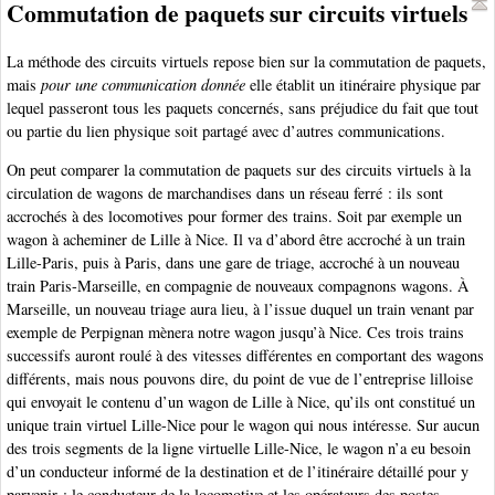
Commutation de paquets sur circuits virtuels
La méthode des circuits virtuels repose bien sur la commutation de paquets,
mais
pour une communication donnée
elle établit un itinéraire physique par
lequel passeront tous les paquets concernés, sans préjudice du fait que tout
ou partie du lien physique soit partagé avec d’autres communications.
On peut comparer la commutation de paquets sur des circuits virtuels à la
circulation de wagons de marchandises dans un réseau ferré : ils sont
accrochés à des locomotives pour former des trains. Soit par exemple un
wagon à acheminer de Lille à Nice. Il va d’abord être accroché à un train
Lille-Paris, puis à Paris, dans une gare de triage, accroché à un nouveau
train Paris-Marseille, en compagnie de nouveaux compagnons wagons. À
Marseille, un nouveau triage aura lieu, à l’issue duquel un train venant par
exemple de Perpignan mènera notre wagon jusqu’à Nice. Ces trois trains
successifs auront roulé à des vitesses différentes en comportant des wagons
différents, mais nous pouvons dire, du point de vue de l’entreprise lilloise
qui envoyait le contenu d’un wagon de Lille à Nice, qu’ils ont constitué un
unique train virtuel Lille-Nice pour le wagon qui nous intéresse. Sur aucun
des trois segments de la ligne virtuelle Lille-Nice, le wagon n’a eu besoin
d’un conducteur informé de la destination et de l’itinéraire détaillé pour y
parvenir : le conducteur de la locomotive et les opérateurs des postes