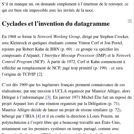
S’il en manque un, on demande simplement à l’émetteur de le renvoyer, ce
qui est bien sûr impossible avec les invités de la noce.
Cyclades et l’invention du datagramme
En 1968 se forme le
Network Working Group
, dirigé par Stephen Crocker,
avec Kleinrock et quelques étudiants comme Vinton Cerf et Jon Postel,
rejoints par Robert Kahn de BBN (p. 69) : ce groupe va spécifier les
composants d’Arpanet, l’
Interface Message Processor
(IMP) et le
Network
Control Program
(NCP). À partir de 1972, Cerf et Kahn commencent à
réfléchir au remplacement de NCP, jugé trop primitif (p. 199) : ce sera
l’origine de TCP/IP
[
2
]
.
C’est dès 1969 que les ingénieurs français prennent connaissance de ces
réalisations, par une mission à UCLA organisée par Maurice Allègre, alors
Délégué à l’informatique
[
3
]
. En janvier 1971 Michel Élie fait un exposé du
projet Arpanet lors d’une réunion organisée par la Délégation (p. 71).
Maurice Allègre décide de lancer un projet de réseau similaire (p. 72),
hébergé par l’IRIA
[
4
]
et il en confie la direction à Louis Pouzin, un
polytechnicien à l’esprit libre qui a beaucoup travaillé aux États-Unis,
notamment sur les premiers systèmes en temps partagé, comme avec