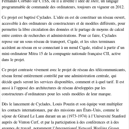
Fernando Corbató sur CTSS, où il a inventé l’idée de
shell
, un langage
programmable de commande des ordinateurs, toujours en vigueur en 2012.
Ce projet est baptisé Cyclades. L’idée en est de constituer un réseau ouvert,
accessible à des ordinateurs de constructeurs et de modèles différents, pour
permettre la libre circulation des données et le partage de moyens de calcul
entre centres de recherches et administrations. Pour ce faire, Cyclades
repose sur un sous-réseau de transport, Cigale, et les sites terminaux
accèdent au réseau en se connectant à un nœud Cigale, réalisé à partir d’un
mini-ordinateur Mitra 15 de la compagnie nationale française CII, active
dans le projet.
Ce projet contraste vivement avec le projet de réseau des télécommunicants,
réseau fermé entièrement contrôlé par une administration centrale, qui
décide quels seront les services disponibles, comment et à quel tarif. Il est
aussi à l’opposé des architectures de réseau développées par les
constructeurs d’ordinateurs pour les seuls modèles de leur marque.
Dès le lancement de Cyclades, Louis Pouzin et son équipe vont multiplier
les contacts internationaux, par des missions aux États-Unis, comme le
séjour de Gérard Le Lann durant un an (1973-1974) à l’Université Stanford
auprès de Vinton Cerf, et par la participation à des conférences et à des
groupes de travail, notamment l’
International Network Working Group