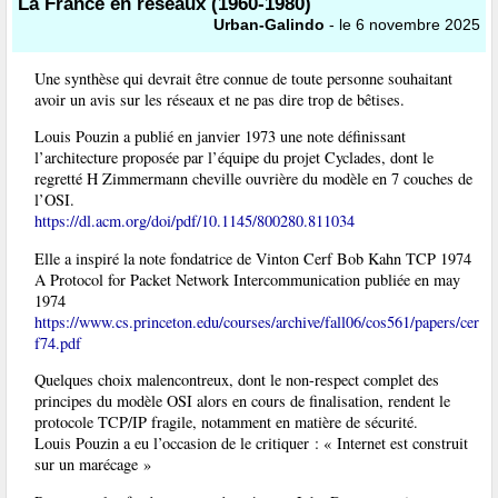
La France en réseaux (1960-1980)
Urban-Galindo
- le 6 novembre 2025
Une synthèse qui devrait être connue de toute personne souhaitant
avoir un avis sur les réseaux et ne pas dire trop de bêtises.
Louis Pouzin a publié en janvier 1973 une note définissant
l’architecture proposée par l’équipe du projet Cyclades, dont le
regretté H Zimmermann cheville ouvrière du modèle en 7 couches de
l’OSI.
https://dl.acm.org/doi/pdf/10.1145/800280.811034
Elle a inspiré la note fondatrice de Vinton Cerf Bob Kahn TCP 1974
A Protocol for Packet Network Intercommunication publiée en may
1974
https://www.cs.princeton.edu/courses/archive/fall06/cos561/papers/cer
f74.pdf
Quelques choix malencontreux, dont le non-respect complet des
principes du modèle OSI alors en cours de finalisation, rendent le
protocole TCP/IP fragile, notamment en matière de sécurité.
Louis Pouzin a eu l’occasion de le critiquer : « Internet est construit
sur un marécage »