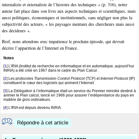
internaliste et externaliste de l’histoire des techniques » (p. 316), notre
auteur fait place dans son livre aux aspects techniques et scientifiques, mais
aussi politiques, économiques et institutionnels, sans négliger non plus la
subjectivité des acteurs, « les paysages mentaux des chercheurs mais aussi
des décideurs ».
Bref, nous attendons avec impatience le prochain épisode, qui devrait
décrire l’apparition de l’Internet en France.
Notes
[
1
]
L’IRIA (Institut de recherche en informatique et en automatique, aujourd’hui
INRIA) a été créé en 1967 dans le cadre du Plan Calcul.
[
2
]
Les protocoles
Transmission Control Protocol
(TCP) et
Internet Protocol
(IP)
constituent le cœur des logiciels qui animent l’Internet.
[
3
]
La Délégation à l’informatique était un service du Premier ministre destiné à
animer le Plan calcul, lancé en 1966 pour assurer l’indépendance du pays en
matière de gros ordinateurs.
[
4
]
L’IRIA est depuis devenu INRIA.
Répondre à cet article