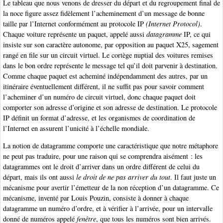
Le tableau que nous venons de dresser du départ et du regroupement final de
la noce figure assez fidèlement l’acheminement d’un message de bonne
taille par l’Internet conformément au protocole IP
(Internet Protocol)
.
Chaque voiture représente un paquet, appelé aussi
datagramme
IP, ce qui
insiste sur son caractère autonome, par opposition au paquet X25, sagement
rangé en file sur un circuit virtuel. Le cortège nuptial des voitures remises
dans le bon ordre représente le message tel qu’il doit parvenir à destination.
Comme chaque paquet est acheminé indépendamment des autres, par un
itinéraire éventuellement différent, il ne suffit pas pour savoir comment
l’acheminer d’un numéro de circuit virtuel, donc chaque paquet doit
comporter son adresse d’origine et son adresse de destination. Le protocole
IP définit un format d’adresse, et les organismes de coordination de
l’Internet en assurent l’unicité à l’échelle mondiale.
La notion de datagramme comporte une caractéristique que notre métaphore
ne peut pas traduire, pour une raison qui se comprendra aisément : les
datagrammes ont le droit d’arriver dans un ordre différent de celui du
départ, mais ils ont aussi
le droit de ne pas arriver du tout
. Il faut juste un
mécanisme pour avertir l’émetteur de la non réception d’un datagramme. Ce
mécanisme, inventé par Louis Pouzin, consiste à donner à chaque
datagramme un numéro d’ordre, et à vérifier à l’arrivée, pour un intervalle
donné de numéros appelé
fenêtre
, que tous les numéros sont bien arrivés.