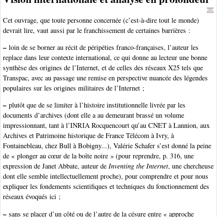
Cet ouvrage, que toute personne concernée (c’est-à-dire tout le monde)
devrait lire, vaut aussi par le franchissement de certaines barrières :
–
loin de se borner au récit de péripéties franco-françaises, l’auteur les
replace dans leur contexte international, ce qui donne au lecteur une bonne
synthèse des origines de l’Internet, et de celles des réseaux X25 tels que
Transpac, avec au passage une remise en perspective nuancée des légendes
populaires sur les origines militaires de l’Internet ;
–
plutôt que de se limiter à l’histoire institutionnelle livrée par les
documents d’archives (dont elle a au demeurant brassé un volume
impressionnant, tant à l’INRIA Rocquencourt qu’au CNET à Lannion, aux
Archives et Patrimoine historique de France Télécom à Ivry, à
Fontainebleau, chez Bull à Bobigny...), Valérie Schafer s’est donné la peine
de « plonger au cœur de la boîte noire » (pour reprendre, p. 316, une
expression de Janet Abbate, auteur de
Inventing the Internet
, une chercheuse
dont elle semble intellectuellement proche), pour comprendre et pour nous
expliquer les fondements scientifiques et techniques du fonctionnement des
réseaux évoqués ici ;
–
sans se placer d’un côté ou de l’autre de la césure entre « approche