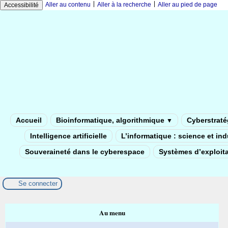
|
|
Aller au contenu
Aller à la recherche
Aller au pied de page
Accessibilité
Accueil
Bioinformatique, algorithmique
Cyberstratég
▼
Intelligence artificielle
L’informatique : science et in
Souveraineté dans le cyberespace
Systèmes d’exploita
Se connecter
Au menu