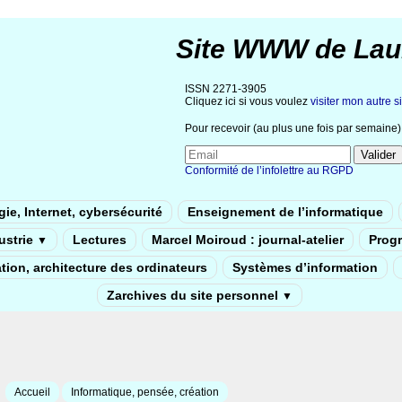
Site WWW de Lau
ISSN 2271-3905
Cliquez ici si vous voulez
visiter mon autre si
Pour recevoir (au plus une fois par semaine) 
Conformité de l’infolettre au RGPD
ie, Internet, cybersécurité
Enseignement de l’informatique
dustrie
Lectures
Marcel Moiroud : journal-atelier
Prog
▼
tion, architecture des ordinateurs
Systèmes d’information
Zarchives du site personnel
▼
Accueil
Informatique, pensée, création