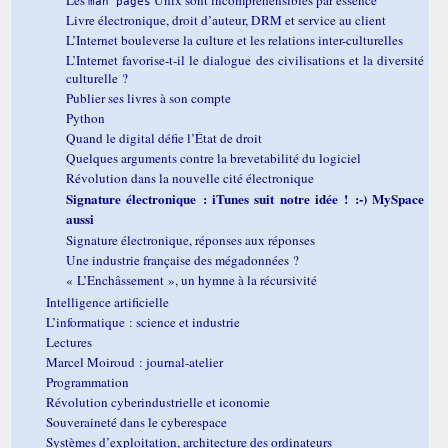
man pages
Livre électronique, droit d’auteur, DRM et service au client
L’Internet bouleverse la culture et les relations inter-culturelles
L’Internet favorise-t-il le dialogue des civilisations et la diversité
culturelle ?
Publier ses livres à son compte
Python
Quand le digital défie l’État de droit
Quelques arguments contre la brevetabilité du logiciel
Révolution dans la nouvelle cité électronique
Signature électronique : iTunes suit notre idée ! :-) MySpace
aussi
Signature électronique, réponses aux réponses
Une industrie française des mégadonnées ?
« L’Enchâssement », un hymne à la récursivité
Intelligence artificielle
L’informatique : science et industrie
Lectures
Marcel Moiroud : journal-atelier
Programmation
Révolution cyberindustrielle et iconomie
Souveraineté dans le cyberespace
Systèmes d’exploitation, architecture des ordinateurs