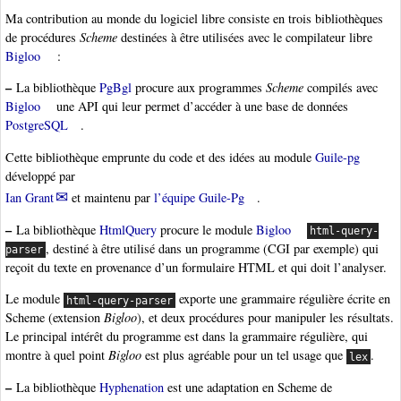
Ma contribution au monde du logiciel libre consiste en trois bibliothèques
de procédures
Scheme
destinées à être utilisées avec le compilateur libre
Bigloo
:
–
La bibliothèque
PgBgl
procure aux programmes
Scheme
compilés avec
Bigloo
une API qui leur permet d’accéder à une base de données
PostgreSQL
.
Cette bibliothèque emprunte du code et des idées au module
Guile-pg
développé par
Ian Grant
et maintenu par
l’équipe Guile-Pg
.
–
La bibliothèque
HtmlQuery
procure le module
Bigloo
html-query-
, destiné à être utilisé dans un programme (CGI par exemple) qui
parser
reçoit du texte en provenance d’un formulaire HTML et qui doit l’analyser.
Le module
exporte une grammaire régulière écrite en
html-query-parser
Scheme (extension
Bigloo
), et deux procédures pour manipuler les résultats.
Le principal intérêt du programme est dans la grammaire régulière, qui
montre à quel point
Bigloo
est plus agréable pour un tel usage que
.
lex
–
La bibliothèque
Hyphenation
est une adaptation en Scheme de