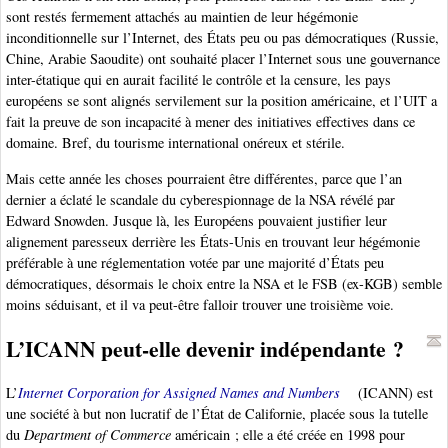
sont restés fermement attachés au maintien de leur hégémonie
inconditionnelle sur l’Internet, des États peu ou pas démocratiques (Russie,
Chine, Arabie Saoudite) ont souhaité placer l’Internet sous une gouvernance
inter-étatique qui en aurait facilité le contrôle et la censure, les pays
européens se sont alignés servilement sur la position américaine, et l’UIT a
fait la preuve de son incapacité à mener des initiatives effectives dans ce
domaine. Bref, du tourisme international onéreux et stérile.
Mais cette année les choses pourraient être différentes, parce que l’an
dernier a éclaté le scandale du cyberespionnage de la NSA révélé par
Edward Snowden. Jusque là, les Européens pouvaient justifier leur
alignement paresseux derrière les États-Unis en trouvant leur hégémonie
préférable à une réglementation votée par une majorité d’États peu
démocratiques, désormais le choix entre la NSA et le FSB (ex-KGB) semble
moins séduisant, et il va peut-être falloir trouver une troisième voie.
L’ICANN peut-elle devenir indépendante ?
L’
Internet Corporation for Assigned Names and Numbers
(ICANN) est
une société à but non lucratif de l’État de Californie, placée sous la tutelle
du
Department of Commerce
américain ; elle a été créée en 1998 pour