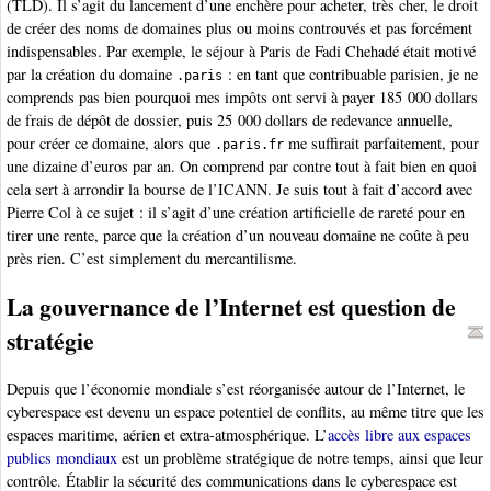
(TLD). Il s’agit du lancement d’une enchère pour acheter, très cher, le droit
de créer des noms de domaines plus ou moins controuvés et pas forcément
indispensables. Par exemple, le séjour à Paris de Fadi Chehadé était motivé
par la création du domaine
: en tant que contribuable parisien, je ne
.paris
comprends pas bien pourquoi mes impôts ont servi à payer 185 000 dollars
de frais de dépôt de dossier, puis 25 000 dollars de redevance annuelle,
pour créer ce domaine, alors que
me suffirait parfaitement, pour
.paris.fr
une dizaine d’euros par an. On comprend par contre tout à fait bien en quoi
cela sert à arrondir la bourse de l’ICANN. Je suis tout à fait d’accord avec
Pierre Col à ce sujet : il s’agit d’une création artificielle de rareté pour en
tirer une rente, parce que la création d’un nouveau domaine ne coûte à peu
près rien. C’est simplement du mercantilisme.
La gouvernance de l’Internet est question de
stratégie
Depuis que l’économie mondiale s’est réorganisée autour de l’Internet, le
cyberespace est devenu un espace potentiel de conflits, au même titre que les
espaces maritime, aérien et extra-atmosphérique. L’
accès libre aux espaces
publics mondiaux
est un problème stratégique de notre temps, ainsi que leur
contrôle. Établir la sécurité des communications dans le cyberespace est