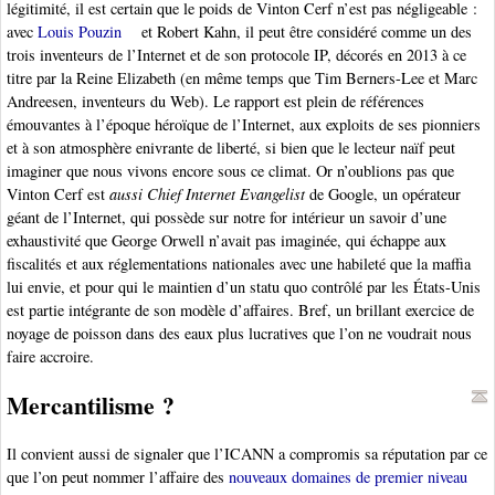
légitimité, il est certain que le poids de Vinton Cerf n’est pas négligeable :
avec
Louis Pouzin
et Robert Kahn, il peut être considéré comme un des
trois inventeurs de l’Internet et de son protocole IP, décorés en 2013 à ce
titre par la Reine Elizabeth (en même temps que Tim Berners-Lee et Marc
Andreesen, inventeurs du Web). Le rapport est plein de références
émouvantes à l’époque héroïque de l’Internet, aux exploits de ses pionniers
et à son atmosphère enivrante de liberté, si bien que le lecteur naïf peut
imaginer que nous vivons encore sous ce climat. Or n’oublions pas que
Vinton Cerf est
aussi Chief Internet Evangelist
de Google, un opérateur
géant de l’Internet, qui possède sur notre for intérieur un savoir d’une
exhaustivité que George Orwell n’avait pas imaginée, qui échappe aux
fiscalités et aux réglementations nationales avec une habileté que la maffia
lui envie, et pour qui le maintien d’un statu quo contrôlé par les États-Unis
est partie intégrante de son modèle d’affaires. Bref, un brillant exercice de
noyage de poisson dans des eaux plus lucratives que l’on ne voudrait nous
faire accroire.
Mercantilisme ?
Il convient aussi de signaler que l’ICANN a compromis sa réputation par ce
que l’on peut nommer l’affaire des
nouveaux domaines de premier niveau