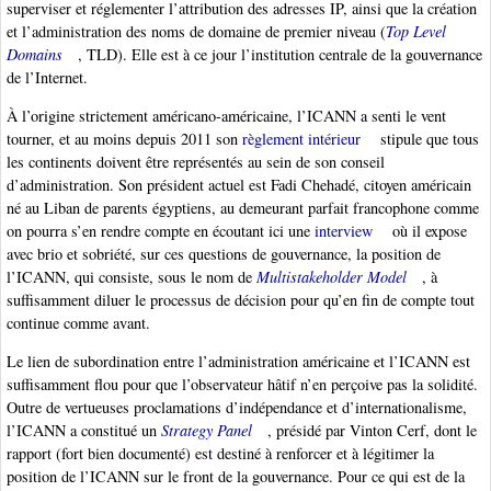
superviser et réglementer l’attribution des adresses IP, ainsi que la création
et l’administration des noms de domaine de premier niveau (
Top Level
Domains
, TLD). Elle est à ce jour l’institution centrale de la gouvernance
de l’Internet.
À l’origine strictement américano-américaine, l’ICANN a senti le vent
tourner, et au moins depuis 2011 son
règlement intérieur
stipule que tous
les continents doivent être représentés au sein de son conseil
d’administration. Son président actuel est Fadi Chehadé, citoyen américain
né au Liban de parents égyptiens, au demeurant parfait francophone comme
on pourra s’en rendre compte en écoutant ici une
interview
où il expose
avec brio et sobriété, sur ces questions de gouvernance, la position de
l’ICANN, qui consiste, sous le nom de
Multistakeholder Model
, à
suffisamment diluer le processus de décision pour qu’en fin de compte tout
continue comme avant.
Le lien de subordination entre l’administration américaine et l’ICANN est
suffisamment flou pour que l’observateur hâtif n’en perçoive pas la solidité.
Outre de vertueuses proclamations d’indépendance et d’internationalisme,
l’ICANN a constitué un
Strategy Panel
, présidé par Vinton Cerf, dont le
rapport (fort bien documenté) est destiné à renforcer et à légitimer la
position de l’ICANN sur le front de la gouvernance. Pour ce qui est de la