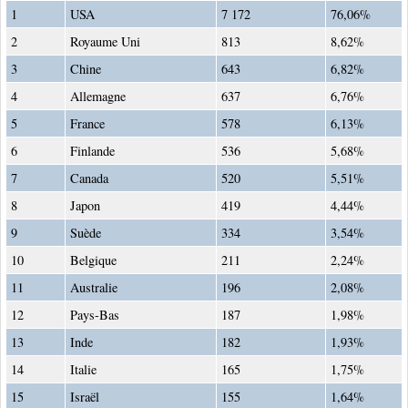
1
USA
7 172
76,06%
2
Royaume Uni
813
8,62%
3
Chine
643
6,82%
4
Allemagne
637
6,76%
5
France
578
6,13%
6
Finlande
536
5,68%
7
Canada
520
5,51%
8
Japon
419
4,44%
9
Suède
334
3,54%
10
Belgique
211
2,24%
11
Australie
196
2,08%
12
Pays-Bas
187
1,98%
13
Inde
182
1,93%
14
Italie
165
1,75%
15
Israël
155
1,64%