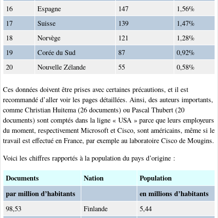
16
Espagne
147
1,56%
17
Suisse
139
1,47%
18
Norvège
121
1,28%
19
Corée du Sud
87
0,92%
20
Nouvelle Zélande
55
0,58%
Ces données doivent être prises avec certaines précautions, et il est
recommandé d’aller voir les pages détaillées. Ainsi, des auteurs importants,
comme Christian Huitema (26 documents) ou Pascal Thubert (20
documents) sont comptés dans la ligne « USA » parce que leurs employeurs
du moment, respectivement Microsoft et Cisco, sont américains, même si le
travail est effectué en France, par exemple au laboratoire Cisco de Mougins.
Voici les chiffres rapportés à la population du pays d’origine :
Documents
Nation
Population
par million d’habitants
en millions d’habitants
98,53
Finlande
5,44