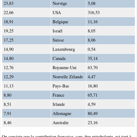
23,83
Norvège
5,08
22,66
USA
316,53
18,91
Belgique
11,16
19,25
Israël
8,05
17,25
Suisse
8,06
14,90
Luxembourg
0,54
14,80
Canada
35,14
12,76
Royaume-Uni
63,70
12,29
Nouvelle Zélande
4,47
11,13
Pays-Bas
16,80
8,80
France
65,71
8,51
Irlande
4,59
7,91
Allemagne
80,49
8,46
Australie
23,16
On constate que la contribution française, sans être mirobolante, est tout à