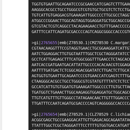
TGGTGTGAATTGCAGAATCCCGCGAACCATCGAGTCTTTGAAC
AAGGGCACGCCTGCCTGGGCGTCGTGTGCTGCGTCTCTCCTGA
TGTCATTGTGAGGACGTGAAAGATTGGCCCCTTGCGCCTAGGT
ATGGCCCGGAACTTGGCAGTAGGTGGAGGATGCTGGCAGCCGC
GTCGTACTCGTCAGGCCTACAGAAGAACCTGTTTGAACCCCCA
GATTTCCATTCAGATGCGACCCCAGTCAGGCGGGCCACCCGTG
>
gi
|
2765655
|
emb
|
Z78530.1
|
CMZ78530 C.margar
CGTAACAAGGTTTCCGTAGGTGAACCTGCGGAAGGATCATTGT
AATCTGGAGGACTTGTGGTAATTTGGCTCGCTAGGGATATCCT
GCCTCATTGAGAGCTTTCATGGCGGGTTTGAACCTCTAGCACG
AATCACCGATGAATGACATTATTGCCCCACACAACGTCGGAGG
AATTTTGATGACTCTCGGCAGACGGATATCTTGACTCTTGCAT
AGTGGTGTGAATTGCAGAATCCCGTGAACCATCGAGTCTTTGA
CTAAGGGCACGCCTGCCTGGGCGTCGTATGTTTTATCTCTCCT
GCCATCATTGTGTGGATGTGAAAGATTGGCCCCTTGTGCTTAG
TGATGGTCTGAAACTTGGCAAGAGGTGGAGGATGCTGGCAGCC
TTGTCATGTTTGTTGGGCCTATAGAACAACTTGTTTGGACCCT
TTGATTTCCAATCAGATGCGACCCCAGTCAGGGGGCCACCCCA
>
gi
|
2765654
|
emb
|
Z78529.1
|
CLZ78529 C.lichia
ACGGCGAGCTGCCGAAGGACATTGTTGAGACAGCAGAATATAC
TTATTTGGCTCGCTAGGGATTTCCTTTTGTGGTGACCATGATT