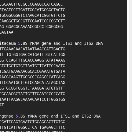
GCAAGTTGCGCCCGAGGCCATCAGGCT

TAATGCTTGATTGGCATGCGGCTAGTC

GCGGCGGGTCTAAGCATCGGTGTTCTG

AAGGCTGCCGTTCGAATCCCCCGTGTT

GTGGACGCAAAACCGCCCTCGGGCGGT

AGTAA

itaceum 
5
.8S rRNA gene and ITS1 and ITS2 DNA

TGAAACAACATAATAAACGATTGAGTG

TTTGTGGTGACCATGATTTGTCATTGG

GTCCAGTTTGCACCAAGGTATATAAAG

TGTGGTGTGTTAATGTTCATTCCAATG

CGATGAAGAACGCACCGAAATGTGATA

ACGCAAGTTGCGCCCGAGGCCATCAGG

TCCAATGCTTGTCCAGCATATAGCTAG

GTGCGGTGGGTCTAAGGATATGTGTTT

GCAAGGCTATTGTTTGAATCCCCCATG

AATTAAGGCAAAACAATCCTTGGGTGG

T

ngense 
5
.8S rRNA gene and ITS1 and ITS2 DNA

GATTGAGTGAATCTGGAGGACTTGTGG

TGTCATTGGGCCTCATTGAGAGCTTTC
