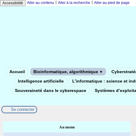
|
|
Aller au contenu
Aller à la recherche
Aller au pied de page
Accessibilité
Accueil
Bioinformatique, algorithmique
Cyberstratég
▼
Intelligence artificielle
L’informatique : science et in
Souveraineté dans le cyberespace
Systèmes d’exploita
Se connecter
Au menu