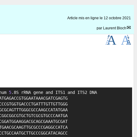
Article mis en ligne le
12 octobre 2021
par
Laurent Bloch
num 
5
.8S rRNA gene and ITS1 and ITS2 DNA

Copier
TGAGACCGTGGAATAAACGATCGAGTG

CCGTGGTGACCCTGATTTGTTGTTGGG

CGCAGTTTGGGCGCCAAGCCATATGAA

GGCGGCGTGCTGTCGCGTGCCCAATGA

GGATGGAAGGACGCAGCGAAATGCGAT

GAACGCAAGTTGCGCCCGAGGCCATCA

CTGCCAATGCTTGCCCGGCATACAGCC
