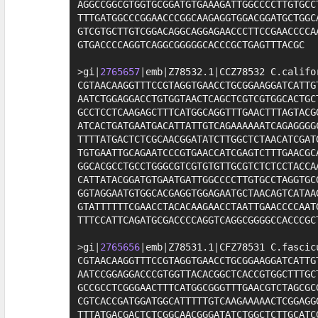
AGGCCGGCGTGGTGCGGATGTGAAAGATTGGCCCCTTGTGCCT
TTTGATGGCCCGGAACCCGGCAAGAGGTGGACGGATGCTGGCA
GTCGTGCTTGTCGGACAGGCAGGAGAACCCTTCCGAACCCCAA
GTGACCCCAGGTCAGGCGGGGGCACCCGCTGAGTTTACGC

>
gi
|
2765657
|
emb
|
Z78532.1
|
CCZ78532 C.califo
CGTAACAAGGTTTCCGTAGGTGAACCTGCGGAAGGATCATTGT
AATCTGGAGGACCTGTGGTAACTCAGCTCGTCGTGGCACTGCT
GCCTCCTCAAGAGCTTTCATGGCAGGTTTGAACTTTAGTACGG
ATCACTGATGAATGACATTATTGTCAGAAAAAATCAGAGGGGC
TTTTATGACTCTCGCAACGGATATCTTGGCTCTAACATCGATG
TGTGAATTGCAGAATCCCGTGAACCATCGAGTCTTTGAACGCA
GGCACGCCTGCCTGGGCGTCGTGTGTTGCGTCTCTCCTACCAA
CATTATACGGATGTGAATGATTGGCCCCTTGTGCCTAGGTGCG
GGTAGGAATGTGGCACGAGGTGGAGAATGCTAACAGTCATAAG
GTATTTTTTCGAACCTACACAAGAACCTAATTGAACCCCAATG
TTTCCATTCAGATGCGACCCCAGGTCAGGCGGGGCCACCCGCT
>
gi
|
2765656
|
emb
|
Z78531.1
|
CFZ78531 C.fascic
CGTAACAAGGTTTCCGTAGGTGAACCTGCGGAAGGATCATTGT
AATCCGGAGGACCCGTGGTTACACGGCTCACCGTGGCTTTGCT
GCCGCCTCGGGAACTTTCATGGCGGGTTTGAACGTCTAGCGCG
CGTCACCGATGGATGGCATTTTTGTCAAGAAAAACTCGGAGGG
TTTATGACGACTCTCGGCAACGGGATATCTGGCTCTTGCATCG