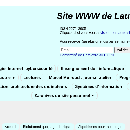
Site WWW de Lau
ISSN 2271-3905
Cliquez ici si vous voulez
visiter mon autre si
Pour recevoir (au plus une fois par semaine) 
Conformité de l’infolettre au RGPD
ie, Internet, cybersécurité
Enseignement de l’informatique
dustrie
Lectures
Marcel Moiroud : journal-atelier
Prog
▼
tion, architecture des ordinateurs
Systèmes d’information
Zarchives du site personnel
▼
Accueil
Bioinformatique, algorithmique
Algorithmes pour la biologie