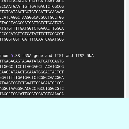
TATATAAAGAATCACCGATGAATGACA

CCAATGAATTGTTGATGACTCTCGCCG

TGTGATAAGTGGTGTGAATTGCAGAAT

CATCAGGCTAAGGGCACGCCTGCCTGG

TAGCTAGGCCATCATTGTGTGGATGTG

TGTGTTTTGATGGTCTGAAACTTGGCA

CCCCATGTTGTCATATTTGTTGGGCCT

TGGGTGGTTGATTTCCAATCAGATGCG

anum 
5
.8S rRNA gene and ITS1 and ITS2 DNA

TGAGACAGTAGAATATATGATCGAGTG

TGGGCTTCCTTAGGAGCTTACATGGCG

AAGCATAACTGCAAATGGCACTACTGT

GATTTTTGATGACTCTCGGCCAACGGA

TAAGTGGTGTGAATTGCAGAATCCCGC

GGCTAAGGGCACGCCTGCCTGGGCGTC

AGGCTGGCATTGGGTGGATGTGAAAGA

TTTGATGGATCGAAACCTGGCAGGAGG

TGTTGTCATATTTGTCGAACCTATAAA

GGTTGATTTCCATTTAGATGCGACCCC

um 
5
.8S rRNA gene and ITS1 and ITS2 DNA
