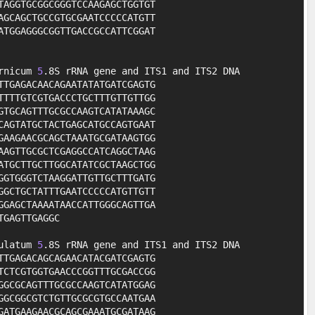
AGGTGCGGCGGGTCCAAGAGCTGGTGT

GCAGCTGCCGTGCGAATCCCCCATGTT

TGGAGGGCGGTTGACCGCCATTCGGAT

rnicum 
5
.8S rRNA gene and ITS1 and ITS2 DNA

TGAGACAACAGAATATATGATCGAGTG

TTTGTCGTGACCCTGCTTTGTTGTTGG

TGCAGTTTGCGCCAAGTCATATAAAGC

AGTATGCTACTGAGCATGCCAGTGAAT

AAGAACGCAGCTAAATGCGATAAGTGG

AGTTGCGCTCGAGGCCATCAGGCTAAG

TGCTTGCTTGGCATATCGCTAAGCTGG

GTGGGTCTAAGGATTGTTGCTTTGATG

GCTGCTATTTGAATCCCCCATGTTGTT

GAGCTAAAATAACCATTGGGCAGTTGA

GAGTTGAGGC

ulatum 
5
.8S rRNA gene and ITS1 and ITS2 DNA

TGAGACAGCAGAACATACGATCGAGTG

CTCGTGGTGAACCCGGTTTGCGACCGG

GCGCAGTTTGCGCCAAGTCATATGGAG

GCGGCGTCTGTTGCGCGTGCCAATGAA

ATGAAGAACGCAGCGAAATGCGATAAG
