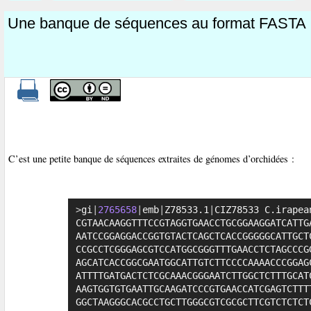
Une banque de séquences au format FASTA
C’est une petite banque de séquences extraites de génomes d’orchidées :
>
gi
|
2765658
|
emb
|
Z78533.1
|
CIZ78533 C.irapea
CGTAACAAGGTTTCCGTAGGTGAACCTGCGGAAGGATCATTGA
AATCCGGAGGACCGGTGTACTCAGCTCACCGGGGGCATTGCTC
CCGCCTCGGGAGCGTCCATGGCGGGTTTGAACCTCTAGCCCGG
AGCATCACCGGCGAATGGCATTGTCTTCCCCAAAACCCGGAGC
ATTTTGATGACTCTCGCAAACGGGAATCTTGGCTCTTTGCATC
AAGTGGTGTGAATTGCAAGATCCCGTGAACCATCGAGTCTTTT
GGCTAAGGGCACGCCTGCTTGGGCGTCGCGCTTCGTCTCTCTC