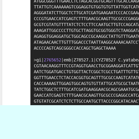
ATGGCGGGTTTGAACCTCTAGCACGGTGCAGTTTGCACCAAGG
TTATTGTCAAAAAAGTCGGAGGTGTGGTGTGTTATTGGTCATG
AGGGATATCTTGGCTCTTGCATCGATGAAGAATCCCACCGAAA
CCCGTGAACCATCGAGTCTTTGAACGCAAGTTGCGCCCGAGGC
GCGTCGTATGTTTTATCTCTCCTTCCAATGCTTGTCCAGCATA
AAAGATTGGCCCCTTGTGCTTAGGTGCGGTGGGTCTAAGGATA
AGAGGTGGAGGATGCTGGCAGCCGCAAGGCTATTGTTTGAATC
ATAGAACAACTTGTTTGGACCCTAATTAAGGCAAAACAATCCT
ACCCCAGTCAGCGGGCCACCAGCTGAGCTAAAA

>
gi
|
2765652
|
emb
|
Z78527.1
|
CYZ78527 C.yatabe
CGTAACAAGGTTTCCGTAGGTGAACCTGCGGAAGGATCATTGT
AATCTGGATGACCTGTGGTTACTCGGCTCGCCTGATTTGTTGT
GGTTTGAACCTCTACCACGGTGCAGTTTGCGCCAAGTCATATG
CACCAAAAGTTGGAGTGGCAGTGTGTTATTGCATGCGCTAATG
TATCTGGCTCTTTGCATCGATGAAGGAACGCAGCGAAATGCGA
GAACCATCGAGTCTTTGAACGCAAGTTGCGCCCGAGGCCATCA
GTGTATCGCATCTCTCTTGCCAATGCTTACCCGGCATACAACT
TTGGCCCCTTGTGCCTAGGTGCGGTGGGTCTAAGGATTGATGT
TGGAGGATGCTGGAAGCCGCAAGGCTGTCGTTCGAATCCCCCA
AGAACATGCTTGAACCCCAATGGATTGTAAAATGACCCTTGGC
AGGTCAGGCGGGCCACCC

>
gi
|
2765651
|
emb
|
Z78526.1
|
CGZ78526 C.guttat