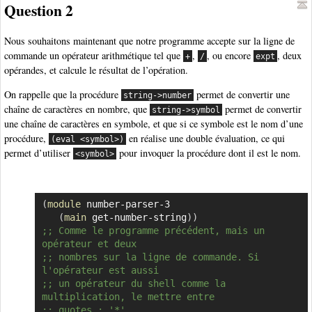
Question 2
Nous souhaitons maintenant que notre programme accepte sur la ligne de
commande un opérateur arithmétique tel que
,
, ou encore
, deux
+
/
expt
opérandes, et calcule le résultat de l’opération.
On rappelle que la procédure
permet de convertir une
string->number
chaîne de caractères en nombre, que
permet de convertir
string->symbol
une chaîne de caractères en symbole, et que si ce symbole est le nom d’une
procédure,
en réalise une double évaluation, ce qui
(eval <symbol>)
permet d’utiliser
pour invoquer la procédure dont il est le nom.
<symbol>
(
module
 number-parser-3

Copier
(
main
 get-number-string
)
)
;; Comme le programme précédent, mais un 
opérateur et deux
;; nombres sur la ligne de commande. Si 
l'opérateur est aussi 
;; un opérateur du shell comme la 
multiplication, le mettre entre
;; quotes : '*'