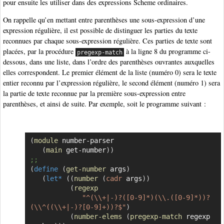
pour ensuite les utiliser dans des expressions Scheme ordinaires.
On rappelle qu’en mettant entre parenthèses une sous-expression d’une
expression régulière, il est possible de distinguer les parties du texte
reconnues par chaque sous-expression régulière. Ces parties de texte sont
placées, par la procédure
à la ligne 8 du programme ci-
pregexp-match
dessous, dans une liste, dans l’ordre des parenthèses ouvrantes auxquelles
elles correspondent. Le premier élément de la liste (numéro 0) sera le texte
entier reconnu par l’expression régulière, le second élément (numéro 1) sera
la partie de texte reconnue par la première sous-expression entre
parenthèses, et ainsi de suite. Par exemple, soit le programme suivant :
(
module
 number-parser

Copier
(
main
 get-number
)
)
;;
(
define
(
get-number
 args
)
(
let*
(
(
number
(
cadr
 args
)
)
(
regexp
"^(\\+|-)?([0-9]*)(\\.([0-9]*))?
(\\^((\\+|-)?[0-9]+))?$"
)
(
number-elems
(
pregexp-match
 regexp 