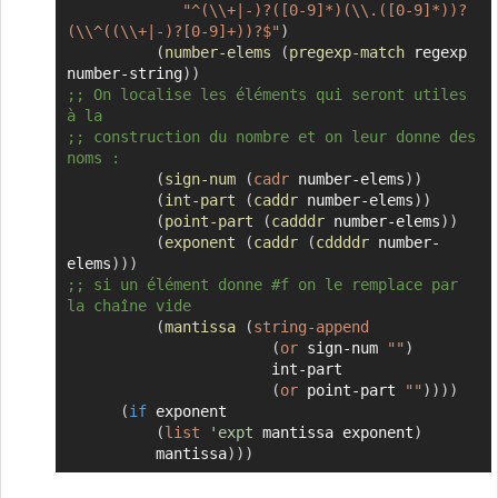
"^(\\+|-)?([0-9]*)(\\.([0-9]*))?
(\\^((\\+|-)?[0-9]+))?$"
)
(
number-elems
(
pregexp-match
 regexp 
number-string
)
)
;; On localise les éléments qui seront utiles 
à la
;; construction du nombre et on leur donne des 
noms :
(
sign-num
(
cadr
 number-elems
)
)
(
int-part
(
caddr
 number-elems
)
)
(
point-part
(
cadddr
 number-elems
)
)
(
exponent
(
caddr
(
cddddr
 number-
elems
)
)
)
;; si un élément donne #f on le remplace par 
la chaîne vide
(
mantissa
(
string-append
(
or
 sign-num 
""
)
                       int-part

(
or
 point-part 
""
)
)
)
)
(
if
 exponent

(
list
'expt
 mantissa exponent
)
          mantissa
)
)
)