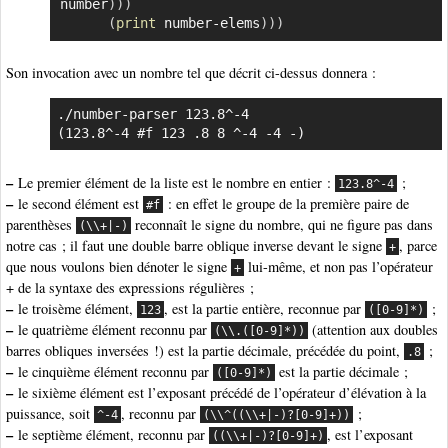
number
)
)
)
(
print
 number-elems
)
)
)
Son invocation avec un nombre tel que décrit ci-dessus donnera :
./number-parser 123.8^-4

(123.8^-4 #f 123 .8 8 ^-4 -4 -)
–
Le premier élément de la liste est le nombre en entier :
;
123.8^-4
–
le second élément est
: en effet le groupe de la première paire de
#f
parenthèses
reconnaît le signe du nombre, qui ne figure pas dans
(\\+|-)
notre cas ; il faut une double barre oblique inverse devant le signe
, parce
+
que nous voulons bien dénoter le signe
lui-même, et non pas l’opérateur
+
+ de la syntaxe des expressions régulières ;
–
le troisème élément,
, est la partie entière, reconnue par
;
123
([0-9]*)
–
le quatrième élément reconnu par
(attention aux doubles
(\\.([0-9]*))
barres obliques inversées !) est la partie décimale, précédée du point,
;
.8
–
le cinquième élément reconnu par
est la partie décimale ;
([0-9]*)
–
le sixième élément est l’exposant précédé de l’opérateur d’élévation à la
puissance, soit
, reconnu par
;
^-4
(\\^((\\+|-)?[0-9]+))
–
le septième élément, reconnu par
, est l’exposant
((\\+|-)?[0-9]+)