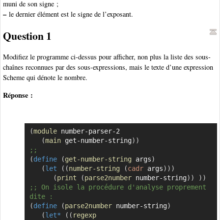
muni de son signe ;
–
le dernier élément est le signe de l’exposant.
Question 1
Modifiez le programme ci-dessus pour afficher, non plus la liste des sous-
chaînes reconnues par des sous-expressions, mais le texte d’une expression
Scheme qui dénote le nombre.
Réponse :
(
module
 number-parser-2

Copier
(
main
 get-number-string
)
)
;;
(
define
(
get-number-string
 args
)
(
let
(
(
number-string
(
cadr
 args
)
)
)
(
print
(
parse2number
 number-string
)
)
)
)
;; On isole la procédure d'analyse proprement 
dite :
(
define
(
parse2number
 number-string
)
(
let*
(
(
regexp