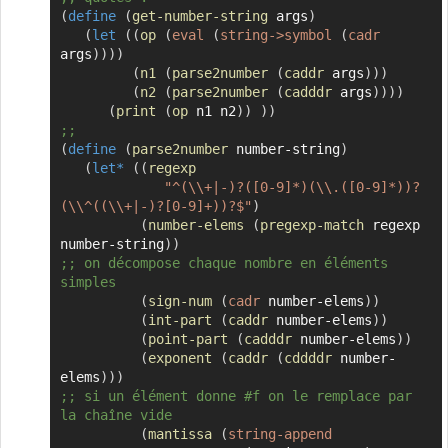
(
define
(
get-number-string
 args
)
(
let
(
(
op
(
eval
(
string->symbol
(
cadr
args
)
)
)
)
(
n1
(
parse2number
(
caddr
 args
)
)
)
(
n2
(
parse2number
(
cadddr
 args
)
)
)
)
(
print
(
op
 n1 n2
)
)
)
)
;;
(
define
(
parse2number
 number-string
)
(
let*
(
(
regexp
"^(\\+|-)?([0-9]*)(\\.([0-9]*))?
(\\^((\\+|-)?[0-9]+))?$"
)
(
number-elems
(
pregexp-match
 regexp 
number-string
)
)
;; on décompose chaque nombre en éléments 
simples
(
sign-num
(
cadr
 number-elems
)
)
(
int-part
(
caddr
 number-elems
)
)
(
point-part
(
cadddr
 number-elems
)
)
(
exponent
(
caddr
(
cddddr
 number-
elems
)
)
)
;; si un élément donne #f on le remplace par 
la chaîne vide
(
mantissa
(
string-append