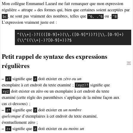
Mon collègue Emmanuel Lazard me fait remarquer que mon expression
régulière « attrape » des formes qui, bien que certaines soient acceptées par
, ne sont pas vraiment des nombres, telles que
ou -
.
bc
^6, .^6
^8
L’expression vraiment juste est :
^(\\+|-)?((([0-9]+)(\\.([0-9]*))?)|\\.[0-9]+)
(\\^((\\+|-)?[0-9]+))?$
Petit rappel de syntaxe des expressions
régulières
–
signifie que
doit exister en
zéro ou un
z?
z
exemplaire à cet endroit du texte examiné ;
signifie que
(xyz)?
doit exister en zéro ou un exemplaire à cet endroit du texte
xyz
examiné (cette règle des parenthèses s’applique de la même façon aux
cas ci-dessous) ;
–
signifie que
doit exister en
un nombre
z*
z
quelconque
d’exemplaires à cet endroit du texte examiné,
éventuellement zéro ;
–
signifie que
doit exister en
au moins un
z+
z