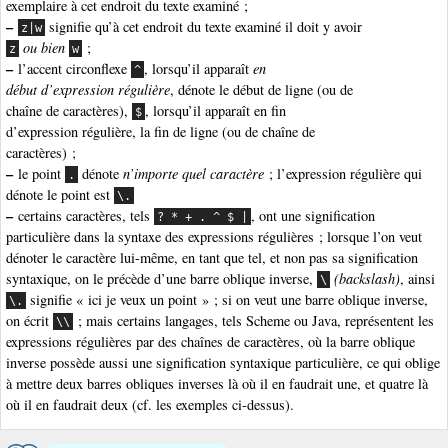
exemplaire à cet endroit du texte examiné ;
–
signifie qu’à cet endroit du texte examiné il doit y avoir
z|w
ou bien
;
z
w
–
l’accent circonflexe
, lorsqu’il apparaît
en
^
début d’expression régulière
, dénote le début de ligne (ou de
chaîne de caractères),
, lorsqu’il apparaît en fin
$
d’expression régulière, la fin de ligne (ou de chaîne de
caractères) ;
–
le point
dénote
n’importe quel caractère
; l’expression régulière qui
.
dénote le point est
\.
–
certains caractères, tels
, ont une signification
? * + . ^ $ |
particulière dans la syntaxe des expressions régulières ; lorsque l’on veut
dénoter le caractère lui-même, en tant que tel, et non pas sa signification
syntaxique, on le précède d’une barre oblique inverse,
(backslash)
, ainsi
\
signifie « ici je veux un point » ; si on veut une barre oblique inverse,
\.
on écrit
; mais certains langages, tels Scheme ou Java, représentent les
\\
expressions régulières par des chaînes de caractères, où la barre oblique
inverse possède aussi une signification syntaxique particulière, ce qui oblige
à mettre deux barres obliques inverses là où il en faudrait une, et quatre là
où il en faudrait deux (cf. les exemples ci-dessus).