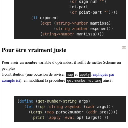
(
or
 sign-num 
""
)
                       int-part

(
or
 point-part 
""
)
)
)
)
(
if
 exponent

(
expt
(
string->number
 mantissa
)
(
string->number
 exponent
)
)
(
string->number
 mantissa
)
)
)
)
Pour être vraiment juste
Pour avoir un nombre variable d’opérandes, il suffit de mettre Scheme un
peu plus
à contribution (une occasion de réviser
et
,
expliqués par
map
apply
exemple ici
), en modifiant la procédure
ainsi :
get-number-string
(
define
(
get-number-string
 args
)
Copier
(
let
(
(
op
(
string->symbol
(
cadr
 args
)
)
)
(
Largs
(
map
 parse2number 
(
cddr
 args
)
)
)
)
(
print
(
apply
(
eval
 op
)
 Largs
)
)
)
)