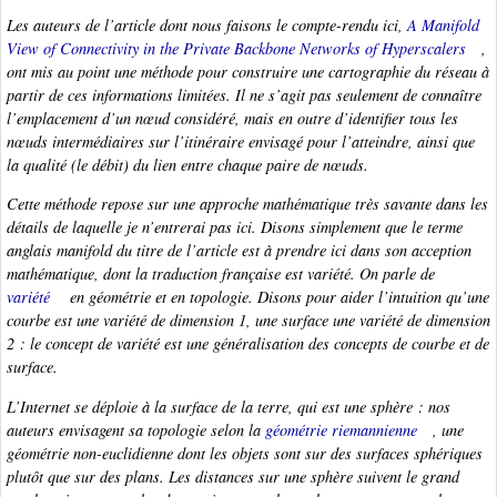
Les auteurs de l’article dont nous faisons le compte-rendu ici,
A Manifold
View of Connectivity in the Private Backbone Networks of Hyperscalers
,
ont mis au point une méthode pour construire une cartographie du réseau à
partir de ces informations limitées. Il ne s’agit pas seulement de connaître
l’emplacement d’un nœud considéré, mais en outre d’identifier tous les
nœuds intermédiaires sur l’itinéraire envisagé pour l’atteindre, ainsi que
la qualité (le débit) du lien entre chaque paire de nœuds.
Cette méthode repose sur une approche mathématique très savante dans les
détails de laquelle je n’entrerai pas ici. Disons simplement que le terme
anglais
manifold
du titre de l’article est à prendre ici dans son acception
mathématique, dont la traduction française est
variété
. On parle de
variété
en géométrie et en topologie. Disons pour aider l’intuition qu’une
courbe est une variété de dimension 1, une surface une variété de dimension
2 : le concept de variété est une généralisation des concepts de courbe et de
surface.
L’Internet se déploie à la surface de la terre, qui est une sphère : nos
auteurs envisagent sa topologie selon la
géométrie riemannienne
, une
géométrie non-euclidienne dont les objets sont sur des surfaces sphériques
plutôt que sur des plans. Les distances sur une sphère suivent le grand