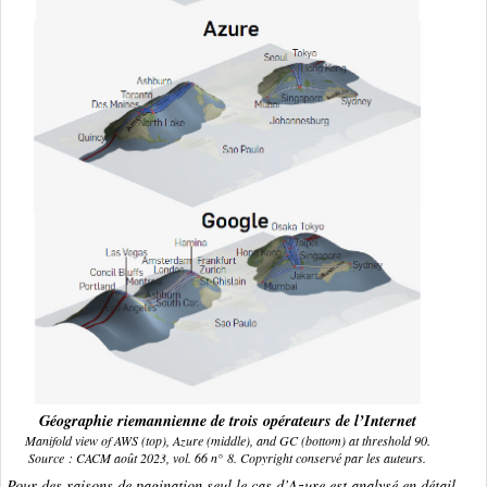
Géographie riemannienne de trois opérateurs de l’Internet
Manifold view of AWS (top), Azure (middle), and GC (bottom) at threshold 90.
Source : CACM août 2023, vol. 66 n° 8. Copyright conservé par les auteurs.
Pour des raisons de pagination seul le cas d’Azure est analysé en détail.