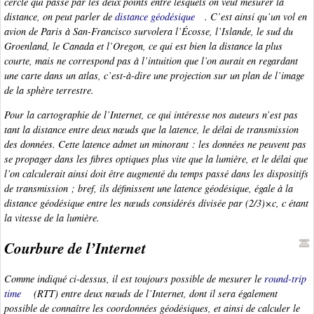
cercle qui passe par les deux points entre lesquels on veut mesurer la
distance, on peut parler de
distance géodésique
. C’est ainsi qu’un vol en
avion de Paris à San-Francisco survolera l’Écosse, l’Islande, le sud du
Groenland, le Canada et l’Oregon, ce qui est bien la distance la plus
courte, mais ne correspond pas à l’intuition que l’on aurait en regardant
une carte dans un atlas, c’est-à-dire une projection sur un plan de l’image
de la sphère terrestre.
Pour la cartographie de l’Internet, ce qui intéresse nos auteurs n’est pas
tant la distance entre deux nœuds que la latence, le délai de transmission
des données. Cette latence admet un minorant : les données ne peuvent pas
se propager dans les fibres optiques plus vite que la lumière, et le délai que
l’on calculerait ainsi doit être augmenté du temps passé dans les dispositifs
de transmission ; bref, ils définissent une
latence géodésique
, égale à la
distance géodésique entre les nœuds considérés divisée par (2/3)×
c
,
c
étant
la vitesse de la lumière.
Courbure de l’Internet
Comme indiqué ci-dessus, il est toujours possible de mesurer le
round-trip
time
(RTT) entre deux nœuds de l’Internet, dont il sera également
possible de connaître les coordonnées géodésiques, et ainsi de calculer le