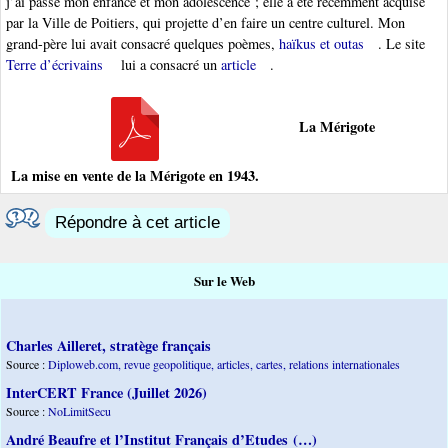
j’ai passé mon enfance et mon adolescence ; elle a été récemment acquise
par la Ville de Poitiers, qui projette d’en faire un centre culturel. Mon
grand-père lui avait consacré quelques poèmes,
haïkus et outas
. Le site
Terre d’écrivains
lui a consacré un
article
.
La Mérigote
La mise en vente de la Mérigote en 1943.
Répondre à cet article
Sur le Web
Charles Ailleret, stratège français
Source :
Diploweb.com, revue geopolitique, articles, cartes, relations internationales
InterCERT France (Juillet 2026)
Source :
NoLimitSecu
André Beaufre et l’Institut Français d’Etudes (…)