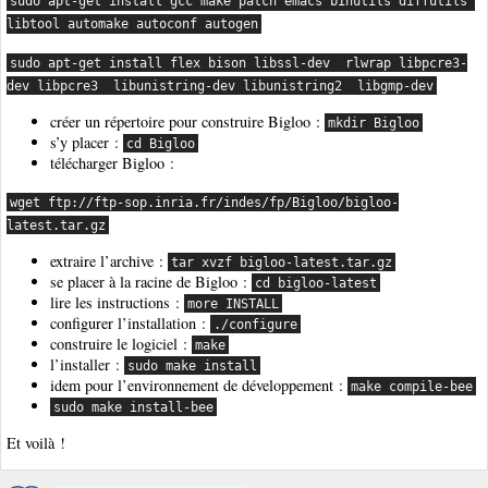
sudo apt-get install gcc make patch emacs binutils diffutils 
libtool automake autoconf autogen
sudo apt-get install flex bison libssl-dev  rlwrap libpcre3-
dev libpcre3  libunistring-dev libunistring2  libgmp-dev
créer un répertoire pour construire Bigloo :
mkdir Bigloo
s’y placer :
cd Bigloo
télécharger Bigloo :
wget ftp://ftp-sop.inria.fr/indes/fp/Bigloo/bigloo-
latest.tar.gz
extraire l’archive :
tar xvzf bigloo-latest.tar.gz
se placer à la racine de Bigloo :
cd bigloo-latest
lire les instructions :
more INSTALL
configurer l’installation :
./configure
construire le logiciel :
make
l’installer :
sudo make install
idem pour l’environnement de développement :
make compile-bee
sudo make install-bee
Et voilà !