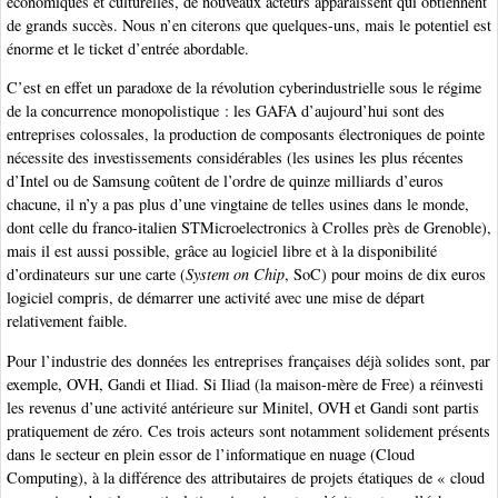
économiques et culturelles, de nouveaux acteurs apparaissent qui obtiennent
de grands succès. Nous n’en citerons que quelques-uns, mais le potentiel est
énorme et le ticket d’entrée abordable.
C’est en effet un paradoxe de la révolution cyberindustrielle sous le régime
de la concurrence monopolistique : les GAFA d’aujourd’hui sont des
entreprises colossales, la production de composants électroniques de pointe
nécessite des investissements considérables (les usines les plus récentes
d’Intel ou de Samsung coûtent de l’ordre de quinze milliards d’euros
chacune, il n’y a pas plus d’une vingtaine de telles usines dans le monde,
dont celle du franco-italien STMicroelectronics à Crolles près de Grenoble),
mais il est aussi possible, grâce au logiciel libre et à la disponibilité
d’ordinateurs sur une carte (
System on Chip
, SoC) pour moins de dix euros
logiciel compris, de démarrer une activité avec une mise de départ
relativement faible.
Pour l’industrie des données les entreprises françaises déjà solides sont, par
exemple, OVH, Gandi et Iliad. Si Iliad (la maison-mère de Free) a réinvesti
les revenus d’une activité antérieure sur Minitel, OVH et Gandi sont partis
pratiquement de zéro. Ces trois acteurs sont notamment solidement présents
dans le secteur en plein essor de l’informatique en nuage (Cloud
Computing), à la différence des attributaires de projets étatiques de « cloud