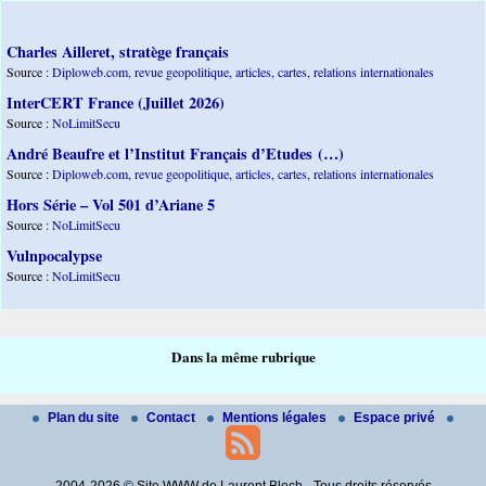
Charles Ailleret, stratège français
Source :
Diploweb.com, revue geopolitique, articles, cartes, relations internationales
InterCERT France (Juillet 2026)
Source :
NoLimitSecu
André Beaufre et l’Institut Français d’Etudes (…)
Source :
Diploweb.com, revue geopolitique, articles, cartes, relations internationales
Hors Série – Vol 501 d’Ariane 5
Source :
NoLimitSecu
Vulnpocalypse
Source :
NoLimitSecu
Dans la même rubrique
Plan du site
Contact
Mentions légales
Espace privé
2004-2026 © Site WWW de Laurent Bloch - Tous droits réservés