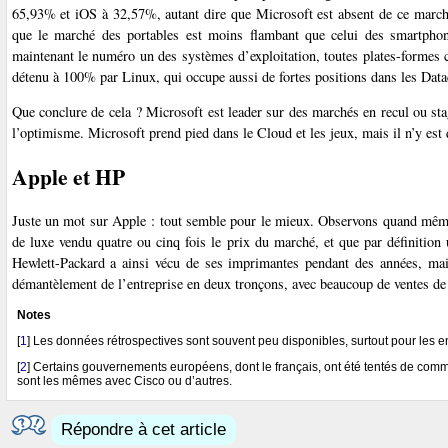
65,93% et iOS à 32,57%, autant dire que Microsoft est absent de ce marché
que le marché des portables est moins flambant que celui des smartphon
maintenant le numéro un des systèmes d’exploitation, toutes plates-formes c
détenu à 100% par Linux, qui occupe aussi de fortes positions dans les Datac
Que conclure de cela ? Microsoft est leader sur des marchés en recul ou sta
l’optimisme. Microsoft prend pied dans le Cloud et les jeux, mais il n’y est
Apple et HP
Juste un mot sur Apple : tout semble pour le mieux. Observons quand même 
de luxe vendu quatre ou cinq fois le prix du marché, et que par définition 
Hewlett-Packard a ainsi vécu de ses imprimantes pendant des années, mais
démantèlement de l’entreprise en deux tronçons, avec beaucoup de ventes de f
Notes
[
1
]
Les données rétrospectives sont souvent peu disponibles, surtout pour les e
[
2
]
Certains gouvernements européens, dont le français, ont été tentés de commet
sont les mêmes avec Cisco ou d’autres.
Répondre à cet article