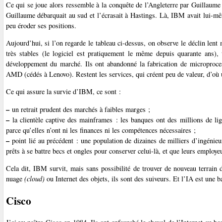
Ce qui se joue alors ressemble à la conquête de l’Angleterre par Guillaume
Guillaume débarquait au sud et l’écrasait à Hastings. Là, IBM avait lui-mê
peu éroder ses positions.
Aujourd’hui, si l’on regarde le tableau ci-dessus, on observe le déclin lent
très stables (le logiciel est pratiquement le même depuis quarante ans),
développement du marché. Ils ont abandonné la fabrication de microproces
AMD (cédés à Lenovo). Restent les services, qui créent peu de valeur, d’où 
Ce qui assure la survie d’IBM, ce sont :
–
un retrait prudent des marchés à faibles marges ;
–
la clientèle captive des mainframes : les banques ont des millions de li
parce qu’elles n’ont ni les finances ni les compétences nécessaires ;
–
point lié au précédent : une population de dizaines de milliers d’ingénieu
prêts à se battre becs et ongles pour conserver celui-là, et que leurs employ
Cela dit, IBM survit, mais sans possibilité de trouver de nouveau terrain 
nuage
(cloud)
ou Internet des objets, ils sont des suiveurs. Et l’IA est une 
Cisco