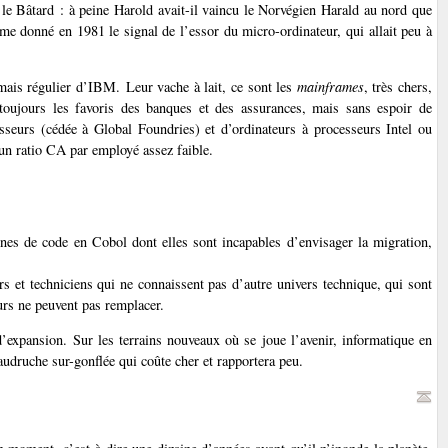
 le Bâtard : à peine Harold avait-il vaincu le Norvégien Harald au nord que
me donné en 1981 le signal de l’essor du micro-ordinateur, qui allait peu à
 mais régulier d’IBM. Leur vache à lait, ce sont les
mainframes
, très chers,
 toujours les favoris des banques et des assurances, mais sans espoir de
seurs (cédée à Global Foundries) et d’ordinateurs à processeurs Intel ou
un ratio CA par employé assez faible.
gnes de code en Cobol dont elles sont incapables d’envisager la migration,
rs et techniciens qui ne connaissent pas d’autre univers technique, qui sont
eurs ne peuvent pas remplacer.
d’expansion. Sur les terrains nouveaux où se joue l’avenir, informatique en
baudruche sur-gonflée qui coûte cher et rapportera peu.