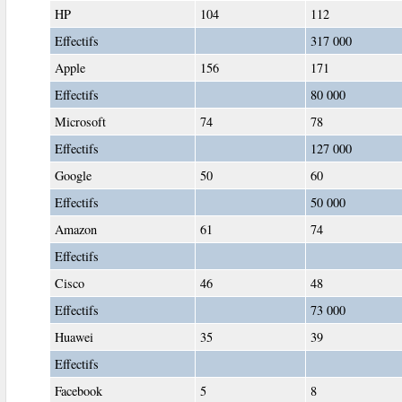
HP
104
112
Effectifs
317 000
Apple
156
171
Effectifs
80 000
Microsoft
74
78
Effectifs
127 000
Google
50
60
Effectifs
50 000
Amazon
61
74
Effectifs
Cisco
46
48
Effectifs
73 000
Huawei
35
39
Effectifs
Facebook
5
8