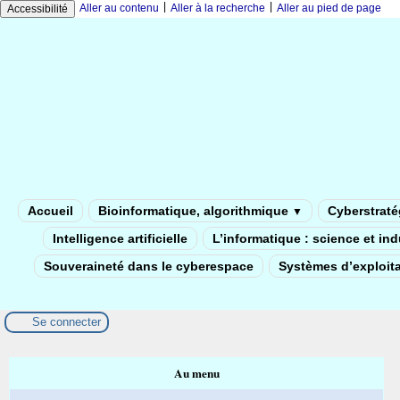
|
|
Aller au contenu
Aller à la recherche
Aller au pied de page
Accessibilité
Accueil
Bioinformatique, algorithmique
Cyberstratég
▼
Intelligence artificielle
L’informatique : science et in
Souveraineté dans le cyberespace
Systèmes d’exploita
Se connecter
Au menu