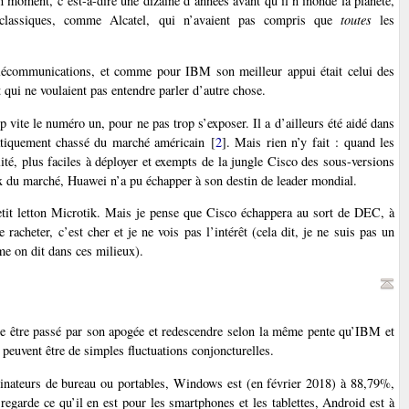
on moment, c’est-à-dire une dizaine d’années avant qu’il n’inonde la planète,
s classiques, comme Alcatel, qui n’avaient pas compris que
toutes
les
élécommunications, et comme pour IBM son meilleur appui était celui des
 qui ne voulaient pas entendre parler d’autre chose.
 vite le numéro un, pour ne pas trop s’exposer. Il a d’ailleurs été aidé dans
pratiquement chassé du marché américain
[
2
]
. Mais rien n’y fait : quand les
té, plus faciles à déployer et exempts de la jungle Cisco des sous-versions
rix du marché, Huawei n’a pu échapper à son destin de leader mondial.
etit letton Microtik. Mais je pense que Cisco échappera au sort de DEC, à
e racheter, c’est cher et je ne vois pas l’intérêt (cela dit, je ne suis pas un
e on dit dans ces milieux).
mble être passé par son apogée et redescendre selon la même pente qu’IBM et
 peuvent être de simples fluctuations conjoncturelles.
nateurs de bureau ou portables, Windows est (en février 2018) à 88,79%,
arde ce qu’il en est pour les smartphones et les tablettes, Android est à