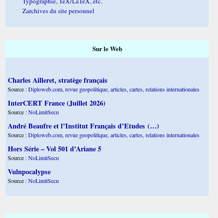
Typographie, TeX/LaTeX, etc.
Zarchives du site personnel
Sur le Web
Charles Ailleret, stratège français
Source :
Diploweb.com, revue geopolitique, articles, cartes, relations internationales
InterCERT France (Juillet 2026)
Source :
NoLimitSecu
André Beaufre et l’Institut Français d’Etudes (…)
Source :
Diploweb.com, revue geopolitique, articles, cartes, relations internationales
Hors Série – Vol 501 d’Ariane 5
Source :
NoLimitSecu
Vulnpocalypse
Source :
NoLimitSecu