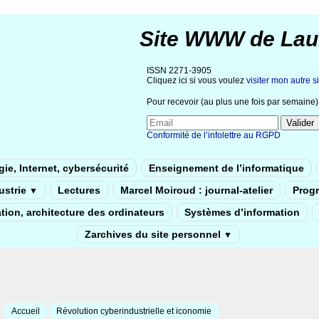
Site WWW de Lau
ISSN 2271-3905
Cliquez ici si vous voulez
visiter mon autre si
Pour recevoir (au plus une fois par semaine) 
Conformité de l’infolettre au RGPD
ie, Internet, cybersécurité
Enseignement de l’informatique
dustrie
Lectures
Marcel Moiroud : journal-atelier
Prog
▼
tion, architecture des ordinateurs
Systèmes d’information
Zarchives du site personnel
▼
Accueil
Révolution cyberindustrielle et iconomie