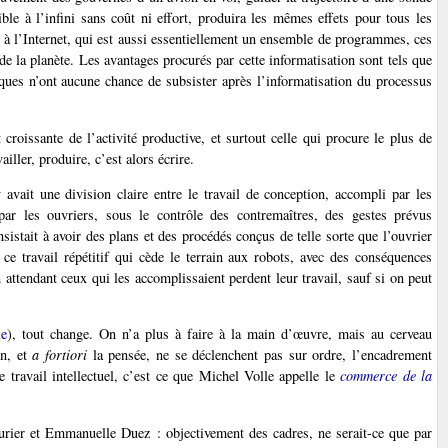
le à l’infini sans coût ni effort, produira les mêmes effets pour tous les
ce à l’Internet, qui est aussi essentiellement un ensemble de programmes, ces
 de la planète. Les avantages procurés par cette informatisation sont tels que
niques n’ont aucune chance de subsister après l’informatisation du processus
croissante de l’activité productive, et surtout celle qui procure le plus de
ller, produire, c’est alors écrire.
 avait une division claire entre le travail de conception, accompli par les
 par les ouvriers, sous le contrôle des contremaîtres, des gestes prévus
sistait à avoir des plans et des procédés conçus de telle sorte que l’ouvrier
 ce travail répétitif qui cède le terrain aux robots, avec des conséquences
 attendant ceux qui les accomplissaient perdent leur travail, sauf si on peut
le
), tout change. On n’a plus à faire à la main d’œuvre, mais au cerveau
on, et
a fortiori
la pensée, ne se déclenchent pas sur ordre, l’encadrement
le travail intellectuel, c’est ce que Michel Volle appelle le
commerce de la
urier et Emmanuelle Duez : objectivement des cadres, ne serait-ce que par