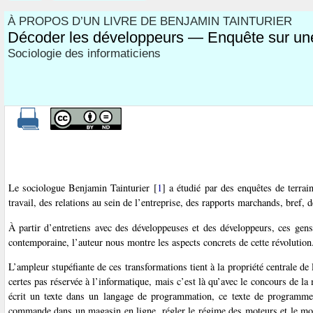
À PROPOS D’UN LIVRE DE BENJAMIN TAINTURIER
Décoder les développeurs — Enquête sur une 
Sociologie des informaticiens
Le sociologue Benjamin Tainturier
[
1
]
a étudié par des enquêtes de terrai
travail, des relations au sein de l’entreprise, des rapports marchands, bref, d
À partir d’entretiens avec des développeuses et des développeurs, ces gen
contemporaine, l’auteur nous montre les aspects concrets de cette révolution
L’ampleur stupéfiante de ces transformations tient à la propriété centrale de 
certes pas réservée à l’informatique, mais c’est là qu’avec le concours de la
écrit un texte dans un langage de programmation, ce texte de programme 
commande dans un magasin en ligne, régler le régime des moteurs et le mou