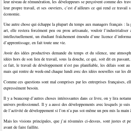
leur niveau de rémunération, les développeurs se perçoivent comme des travai
leur propre travail, et ses ouvriers, c’est d’ailleurs ce qui rend ce travail
économie.
Une autre chose qui échappe la plupart du temps aux managers français : la 
art, elle restera forcément peu ou prou artisanale, vouloir l’industrialise
intellectuellement, un étudiant fraîchement émoulu d’une licence d’inform
d’apprentissage, en fait toute une vie.
Avoir des idées productives demande du temps et du silence, une atmosphè
idées hors de son lieu de travail, sous la douche, ce qui, soit dit en passa
ce fait, le travail de développement n’est pas planifiable, les délais sont 
mais qui rentre de week-end chaque lundi avec des idées nouvelles sur les dit
Comme ces questions sont mal comprises par les entreprises françaises, elles
expressément besoin.
Il y a beaucoup d’autres choses intéressantes dans ce livre, on y lira notam
univers professionnel. Il y a aussi des développements avec lesquels je suis 
de l’activité de développement si l’on n’a pas soi-même un peu mis la main à
Mais les visions principales, que j’ai résumées ci-dessus, sont justes et p
avant de faire faillite.