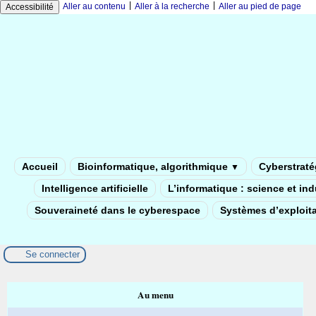
|
|
Aller au contenu
Aller à la recherche
Aller au pied de page
Accessibilité
Accueil
Bioinformatique, algorithmique
Cyberstratég
▼
Intelligence artificielle
L’informatique : science et in
Souveraineté dans le cyberespace
Systèmes d’exploita
Se connecter
Au menu