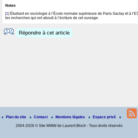
Notes
[
1
]
Étudiant en sociologie à l’École normale supérieure de Paris-Saclay et à l
les recherches qui ont abouti à l’écriture de cet ouvrage.
Répondre à cet article
Plan du site
Contact
Mentions légales
Espace privé
2004-2026 © Site WWW de Laurent Bloch - Tous droits réservés