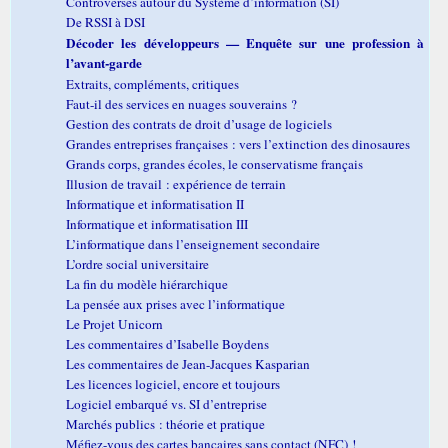
Controverses autour du Système d’information (SI)
De RSSI à DSI
Décoder les développeurs — Enquête sur une profession à
l’avant-garde
Extraits, compléments, critiques
Faut-il des services en nuages souverains ?
Gestion des contrats de droit d’usage de logiciels
Grandes entreprises françaises : vers l’extinction des dinosaures
Grands corps, grandes écoles, le conservatisme français
Illusion de travail : expérience de terrain
Informatique et informatisation II
Informatique et informatisation III
L’informatique dans l’enseignement secondaire
L’ordre social universitaire
La fin du modèle hiérarchique
La pensée aux prises avec l’informatique
Le Projet Unicorn
Les commentaires d’Isabelle Boydens
Les commentaires de Jean-Jacques Kasparian
Les licences logiciel, encore et toujours
Logiciel embarqué vs. SI d’entreprise
Marchés publics : théorie et pratique
Méfiez-vous des cartes bancaires sans contact (NFC) !