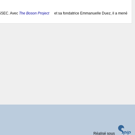
’ESSEC. Avec
The Boson Project
et sa fondatrice Emmanuelle Duez, il a mené
Réalisé sous