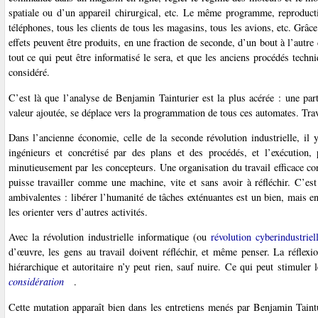
spatiale ou d’un appareil chirurgical, etc. Le même programme, reproductib
téléphones, tous les clients de tous les magasins, tous les avions, etc. Grâ
effets peuvent être produits, en une fraction de seconde, d’un bout à l’autre
tout ce qui peut être informatisé le sera, et que les anciens procédés tech
considéré.
C’est là que l’analyse de Benjamin Tainturier est la plus acérée : une part 
valeur ajoutée, se déplace vers la programmation de tous ces automates. Travai
Dans l’ancienne économie, celle de la seconde révolution industrielle, il y
ingénieurs et concrétisé par des plans et des procédés, et l’exécution,
minutieusement par les concepteurs. Une organisation du travail efficace con
puisse travailler comme une machine, vite et sans avoir à réfléchir. C’est
ambivalentes : libérer l’humanité de tâches exténuantes est un bien, mais en
les orienter vers d’autres activités.
Avec la révolution industrielle informatique (ou
révolution cyberindustriel
d’œuvre, les gens au travail doivent réfléchir, et même penser. La réflexi
hiérarchique et autoritaire n’y peut rien, sauf nuire. Ce qui peut stimuler 
considération
.
Cette mutation apparaît bien dans les entretiens menés par Benjamin Taint