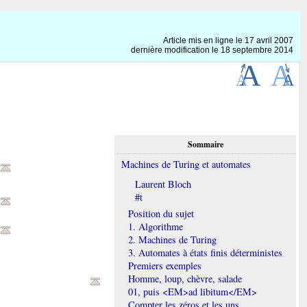
Article mis en ligne le
17 avril 2007
dernière modification le 18 septembre 2014
Sommaire
Machines de Turing et automates
s
Laurent Bloch
#t
Position du sujet
1. Algorithme
2. Machines de Turing
3. Automates à états finis déterministes
Premiers exemples
Homme, loup, chèvre, salade
01, puis <EM>ad libitum</EM>
Compter les zéros et les uns