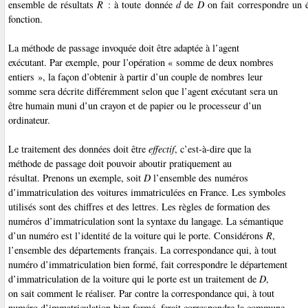
ensemble de résultats
R
: à toute donnée
d
de
D
on fait correspondre un
fonction.
La méthode de passage invoquée doit être adaptée à l’agent
exécutant. Par exemple, pour l’opération « somme de deux nombres
entiers », la façon d’obtenir à partir d’un couple de nombres leur
somme sera décrite différemment selon que l’agent exécutant sera un
être humain muni d’un crayon et de papier ou le processeur d’un
ordinateur.
Le traitement des données doit être
effectif
, c’est-à-dire que la
méthode de passage doit pouvoir aboutir pratiquement au
résultat. Prenons un exemple, soit
D
l’ensemble des numéros
d’immatriculation des voitures immatriculées en France. Les symboles
utilisés sont des chiffres et des lettres. Les règles de formation des
numéros d’immatriculation sont la syntaxe du langage. La sémantique
d’un numéro est l’identité de la voiture qui le porte. Considérons
R
,
l’ensemble des départements français. La correspondance qui, à tout
numéro d’immatriculation bien formé, fait correspondre le département
d’immatriculation de la voiture qui le porte est un traitement de
D
,
on sait comment le réaliser. Par contre la correspondance qui, à tout
numéro d’immatriculation bien formé, ferait correspondre la commune