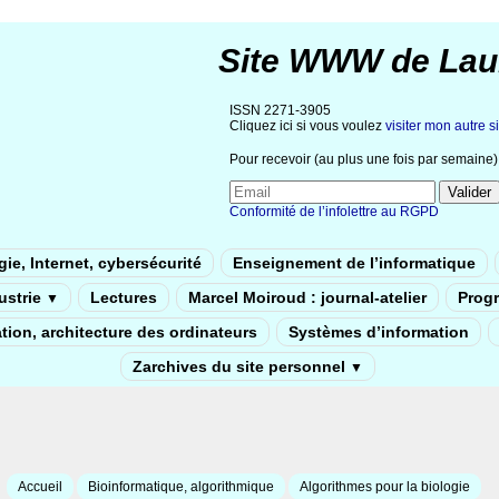
Site WWW de Lau
ISSN 2271-3905
Cliquez ici si vous voulez
visiter mon autre si
Pour recevoir (au plus une fois par semaine) 
Conformité de l’infolettre au RGPD
ie, Internet, cybersécurité
Enseignement de l’informatique
dustrie
Lectures
Marcel Moiroud : journal-atelier
Prog
▼
tion, architecture des ordinateurs
Systèmes d’information
Zarchives du site personnel
▼
Accueil
Bioinformatique, algorithmique
Algorithmes pour la biologie