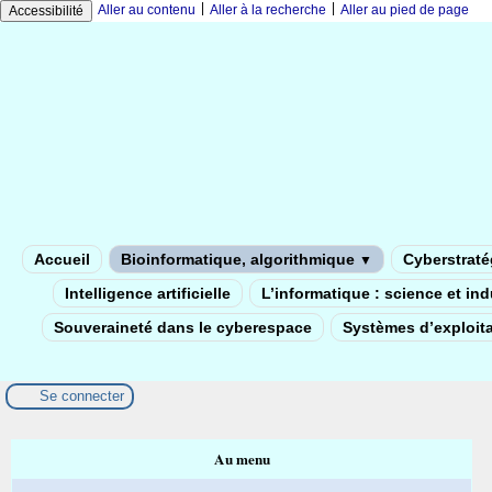
|
|
Aller au contenu
Aller à la recherche
Aller au pied de page
Accessibilité
Accueil
Bioinformatique, algorithmique
Cyberstratég
▼
Intelligence artificielle
L’informatique : science et in
Souveraineté dans le cyberespace
Systèmes d’exploita
Se connecter
Au menu