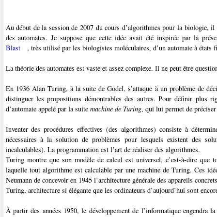
Au début de la session de 2007 du cours d’algorithmes pour la biologie, il
des automates. Je suppose que cette idée avait été inspirée par la pré
Blast
, très utilisé par les biologistes moléculaires, d’un automate à états f
La théorie des automates est vaste et assez complexe. Il ne peut être question 
En 1936 Alan Turing
, à la suite de Gödel, s’attaque à un problème de déci
distinguer les propositions démontrables des autres. Pour définir plus r
d’automate appelé par la suite
machine de Turing
,
qui lui permet de préciser
Inventer des procédures effectives
(des algorithmes) consiste à détermine
nécessaires à la solution de problèmes pour lesquels existent des solu
incalculables). La programmation est l’art de réaliser des algorithmes
.
Turing
montre que son modèle de calcul est universel, c’est-à-dire que to
laquelle tout algorithme
est calculable par une machine de Turing
. Ces idé
Neumann
de concevoir en 1945 l’architecture générale des appareils concrets 
Turing, architecture si élégante que les ordinateurs d’aujourd’hui sont encore
À partir des années 1950, le développement de l’informatique engendra l