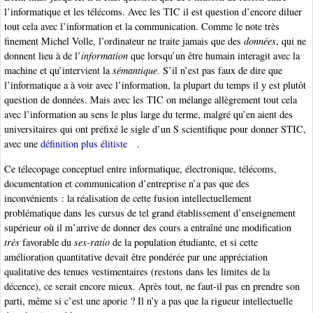
l’informatique et les télécoms. Avec les TIC il est question d’encore diluer
tout cela avec l’information et la communication. Comme le note très
finement Michel Volle, l’ordinateur ne traite jamais que des
données
, qui ne
donnent lieu à de l’
information
que lorsqu’un être humain interagit avec la
machine et qu’intervient la
sémantique
. S’il n’est pas faux de dire que
l’informatique a à voir avec l’information, la plupart du temps il y est plutôt
question de données. Mais avec les TIC on mélange allègrement tout cela
avec l’information au sens le plus large du terme, malgré qu’en aient des
universitaires qui ont préfixé le sigle d’un S scientifique pour donner STIC,
avec une
définition plus élitiste
.
Ce télecopage conceptuel entre informatique, électronique, télécoms,
documentation et communication d’entreprise n’a pas que des
inconvénients : la réalisation de cette fusion intellectuellement
problématique dans les cursus de tel grand établissement d’enseignement
supérieur où il m’arrive de donner des cours a entraîné une modification
très
favorable du
sex-ratio
de la population étudiante, et si cette
amélioration quantitative devait être pondérée par une appréciation
qualitative des tenues vestimentaires (restons dans les limites de la
décence), ce serait encore mieux. Après tout, ne faut-il pas en prendre son
parti, même si c’est une aporie ? Il n’y a pas que la rigueur intellectuelle