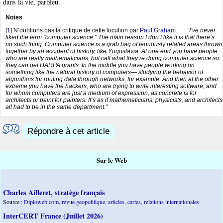
dans la vie, parbleu.
Notes
[
1
]
N’oublions pas la critique de cette locution par
Paul Graham
:
“I’ve never
liked the term "computer science." The main reason I don’t like it is that there’s
no such thing. Computer science is a grab bag of tenuously related areas thrown
together by an accident of history, like Yugoslavia. At one end you have people
who are really mathematicians, but call what they’re doing computer science so
they can get DARPA grants. In the middle you have people working on
something like the natural history of computers— studying the behavior of
algorithms for routing data through networks, for example. And then at the other
extreme you have the hackers, who are trying to write interesting software, and
for whom computers are just a medium of expression, as concrete is for
architects or paint for painters. It’s as if mathematicians, physicists, and architects
all had to be in the same department.”
Répondre à cet article
Sur le Web
Charles Ailleret, stratège français
Source :
Diploweb.com, revue geopolitique, articles, cartes, relations internationales
InterCERT France (Juillet 2026)