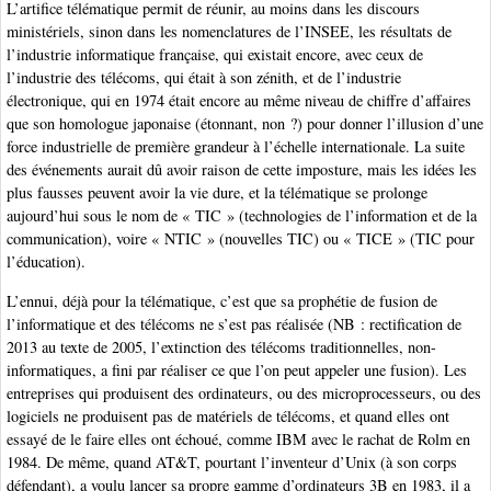
L’artifice télématique permit de réunir, au moins dans les discours
ministériels, sinon dans les nomenclatures de l’INSEE, les résultats de
l’industrie informatique française, qui existait encore, avec ceux de
l’industrie des télécoms, qui était à son zénith, et de l’industrie
électronique, qui en 1974 était encore au même niveau de chiffre d’affaires
que son homologue japonaise (étonnant, non ?) pour donner l’illusion d’une
force industrielle de première grandeur à l’échelle internationale. La suite
des événements aurait dû avoir raison de cette imposture, mais les idées les
plus fausses peuvent avoir la vie dure, et la télématique se prolonge
aujourd’hui sous le nom de « TIC » (technologies de l’information et de la
communication), voire « NTIC » (nouvelles TIC) ou « TICE » (TIC pour
l’éducation).
L’ennui, déjà pour la télématique, c’est que sa prophétie de fusion de
l’informatique et des télécoms ne s’est pas réalisée (NB : rectification de
2013 au texte de 2005, l’extinction des télécoms traditionnelles, non-
informatiques, a fini par réaliser ce que l’on peut appeler une fusion). Les
entreprises qui produisent des ordinateurs, ou des microprocesseurs, ou des
logiciels ne produisent pas de matériels de télécoms, et quand elles ont
essayé de le faire elles ont échoué, comme IBM avec le rachat de Rolm en
1984. De même, quand AT&T, pourtant l’inventeur d’Unix (à son corps
défendant), a voulu lancer sa propre gamme d’ordinateurs 3B en 1983, il a