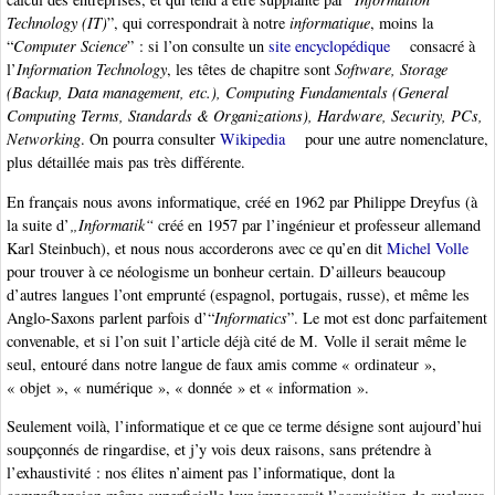
Technology (IT)
”, qui correspondrait à notre
informatique
, moins la
“
Computer Science
” : si l’on consulte un
site encyclopédique
consacré à
l’
Information Technology
, les têtes de chapitre sont
Software, Storage
(Backup, Data management, etc.), Computing Fundamentals (General
Computing Terms, Standards & Organizations), Hardware, Security, PCs,
Networking
. On pourra consulter
Wikipedia
pour une autre nomenclature,
plus détaillée mais pas très différente.
En français nous avons informatique, créé en 1962 par Philippe Dreyfus (à
la suite d’
„Informatik“
créé en 1957 par l’ingénieur et professeur allemand
Karl Steinbuch), et nous nous accorderons avec ce qu’en dit
Michel Volle
pour trouver à ce néologisme un bonheur certain. D’ailleurs beaucoup
d’autres langues l’ont emprunté (espagnol, portugais, russe), et même les
Anglo-Saxons parlent parfois d’“
Informatics
”. Le mot est donc parfaitement
convenable, et si l’on suit l’article déjà cité de M. Volle il serait même le
seul, entouré dans notre langue de faux amis comme « ordinateur »,
« objet », « numérique », « donnée » et « information ».
Seulement voilà, l’informatique et ce que ce terme désigne sont aujourd’hui
soupçonnés de ringardise, et j’y vois deux raisons, sans prétendre à
l’exhaustivité : nos élites n’aiment pas l’informatique, dont la