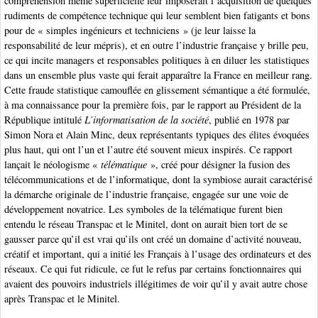
compréhension même superficielle leur imposerait l’acquisition de quelques
rudiments de compétence technique qui leur semblent bien fatigants et bons
pour de « simples ingénieurs et techniciens » (je leur laisse la
responsabilité de leur mépris), et en outre l’industrie française y brille peu,
ce qui incite managers et responsables politiques à en diluer les statistiques
dans un ensemble plus vaste qui ferait apparaître la France en meilleur rang.
Cette fraude statistique camouflée en glissement sémantique a été formulée,
à ma connaissance pour la première fois, par le rapport au Président de la
République intitulé
L’informatisation de la société
, publié en 1978 par
Simon Nora et Alain Minc, deux représentants typiques des élites évoquées
plus haut, qui ont l’un et l’autre été souvent mieux inspirés. Ce rapport
lançait le néologisme «
télématique
», créé pour désigner la fusion des
télécommunications et de l’informatique, dont la symbiose aurait caractérisé
la démarche originale de l’industrie française, engagée sur une voie de
développement novatrice. Les symboles de la télématique furent bien
entendu le réseau Transpac et le Minitel, dont on aurait bien tort de se
gausser parce qu’il est vrai qu’ils ont créé un domaine d’activité nouveau,
créatif et important, qui a initié les Français à l’usage des ordinateurs et des
réseaux. Ce qui fut ridicule, ce fut le refus par certains fonctionnaires qui
avaient des pouvoirs industriels illégitimes de voir qu’il y avait autre chose
après Transpac et le Minitel.