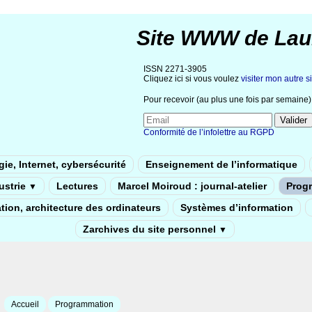
Site WWW de Lau
ISSN 2271-3905
Cliquez ici si vous voulez
visiter mon autre si
Pour recevoir (au plus une fois par semaine) 
Conformité de l’infolettre au RGPD
ie, Internet, cybersécurité
Enseignement de l’informatique
dustrie
Lectures
Marcel Moiroud : journal-atelier
Prog
▼
tion, architecture des ordinateurs
Systèmes d’information
Zarchives du site personnel
▼
Accueil
Programmation