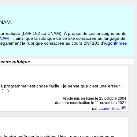
 CNAM.
informatique (BNF 102 au CNAM). À propos de ces enseignements,
 CNAM
, ainsi que la rubrique de ce site consacrée au langage de
f. également la rubrique consacrée au cours BNF103 d’
Algorithmes
 cette rubrique
 programmer est chose facile : je pense que c’est une erreur.
r (…)
Article mis en ligne le
25 octobre 2004
dernière modification le 11 novembre 2021
par
Laurent Bloch
ous faudra maîtriser le système Unix ; pour vous y aider vous