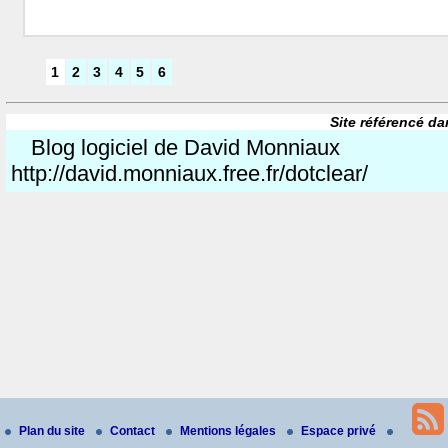
1
2
3
4
5
6
Site référencé da
Blog logiciel de David Monniaux
http://david.monniaux.free.fr/dotclear/
Plan du site
Contact
Mentions légales
Espace privé