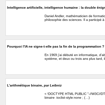
Intelligence artificielle, intelligence humaine : la double éni
Daniel Andler, mathématicien de formation
philosophie des sciences. Il a participé à
Pourquoi l’IA ne signe-t-elle pas la fin de la programmation ?
En 1969 j’ai débuté en informatique, d
système, et deux ou trois ans plus tard, 
L’arithmétique binaire,
par Leibniz
< !DOCTYPE HTML PUBLIC "-//W3C//DTD H
binaire .toclist-style:none ; (…)