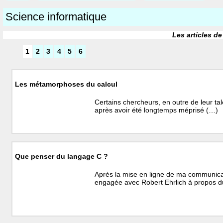
Science informatique
Les articles de
1
2
3
4
5
6
Les métamorphoses du calcul
Certains chercheurs, en outre de leur tale
après avoir été longtemps méprisé (…)
Que penser du langage C ?
Après la mise en ligne de ma communicat
engagée avec Robert Ehrlich à propos 