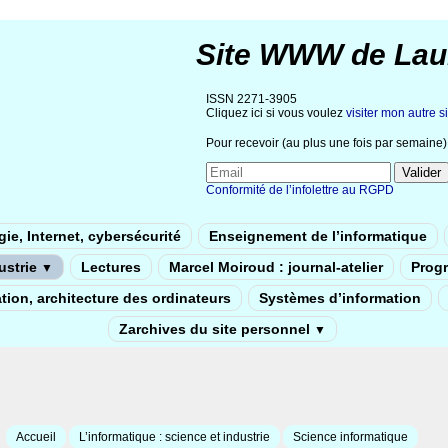
Site WWW de Lau
ISSN 2271-3905
Cliquez ici si vous voulez
visiter mon autre si
Pour recevoir (au plus une fois par semaine) 
Conformité de l’infolettre au RGPD
ie, Internet, cybersécurité
Enseignement de l’informatique
dustrie
Lectures
Marcel Moiroud : journal-atelier
Prog
▼
tion, architecture des ordinateurs
Systèmes d’information
Zarchives du site personnel
▼
Accueil
L’informatique : science et industrie
Science informatique