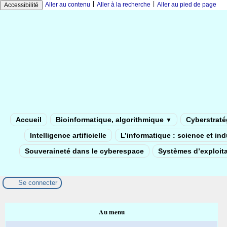
|
|
Aller au contenu
Aller à la recherche
Aller au pied de page
Accessibilité
Accueil
Bioinformatique, algorithmique
Cyberstratég
▼
Intelligence artificielle
L’informatique : science et in
Souveraineté dans le cyberespace
Systèmes d’exploita
Se connecter
Au menu