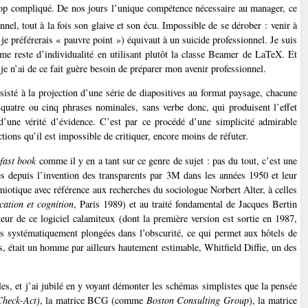
 trop compliqué. De nos jours l’unique compétence nécessaire au manager, ce
el, tout à la fois son glaive et son écu. Impossible de se dérober : venir à
 préférerais « pauvre point ») équivaut à un suicide professionnel. Je suis
me reste d’individualité en utilisant plutôt la classe Beamer de LaTeX. Et
 je n’ai de ce fait guère besoin de préparer mon avenir professionnel.
sisté à la projection d’une série de diapositives au format paysage, chacune
 quatre ou cinq phrases nominales, sans verbe donc, qui produisent l’effet
 d’une vérité d’évidence. C’est par ce procédé d’une simplicité admirable
tions qu’il est impossible de critiquer, encore moins de réfuter.
n
fast book
comme il y en a tant sur ce genre de sujet : pas du tout, c’est une
es depuis l’invention des transparents par 3M dans les années 1950 et leur
émiotique avec référence aux recherches du sociologue Norbert Alter, à celles
ation et cognition
, Paris 1989) et au traité fondamental de Jacques Bertin
teur de ce logiciel calamiteux (dont la première version est sortie en 1987,
is systématiquement plongées dans l’obscurité, ce qui permet aux hôtels de
, était un homme par ailleurs hautement estimable, Whitfield Diffie, un des
s, et j’ai jubilé en y voyant démonter les schémas simplistes que la pensée
heck-Act)
, la matrice BCG (comme
Boston Consulting Group
), la matrice