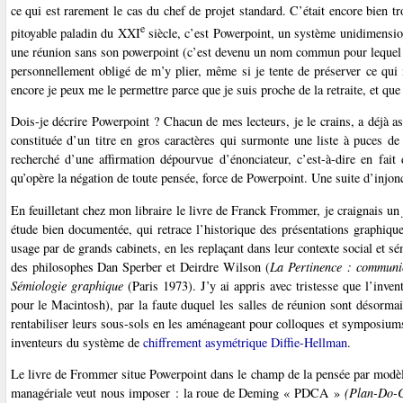
ce qui est rarement le cas du chef de projet standard. C’était encore bien
e
pitoyable paladin du XXI
siècle, c’est Powerpoint, un système unidimensionn
une réunion sans son powerpoint (c’est devenu un nom commun pour lequel je
personnellement obligé de m’y plier, même si je tente de préserver ce qui 
encore je peux me le permettre parce que je suis proche de la retraite, et que
Dois-je décrire Powerpoint ? Chacun de mes lecteurs, je le crains, a déjà as
constituée d’un titre en gros caractères qui surmonte une liste à puces de
recherché d’une affirmation dépourvue d’énonciateur, c’est-à-dire en fait
qu’opère la négation de toute pensée, force de Powerpoint. Une suite d’injonc
En feuilletant chez mon libraire le livre de Franck Frommer, je craignais u
étude bien documentée, qui retrace l’historique des présentations graphiqu
usage par de grands cabinets, en les replaçant dans leur contexte social et s
des philosophes Dan Sperber et Deirdre Wilson (
La Pertinence : communic
Sémiologie graphique
(Paris 1973). J’y ai appris avec tristesse que l’inven
pour le Macintosh), par la faute duquel les salles de réunion sont désorma
rentabiliser leurs sous-sols en les aménageant pour colloques et symposiums
inventeurs du système de
chiffrement asymétrique Diffie-Hellman
.
Le livre de Frommer situe Powerpoint dans le champ de la pensée par modèle
managériale veut nous imposer : la roue de Deming « PDCA »
(Plan-Do-C