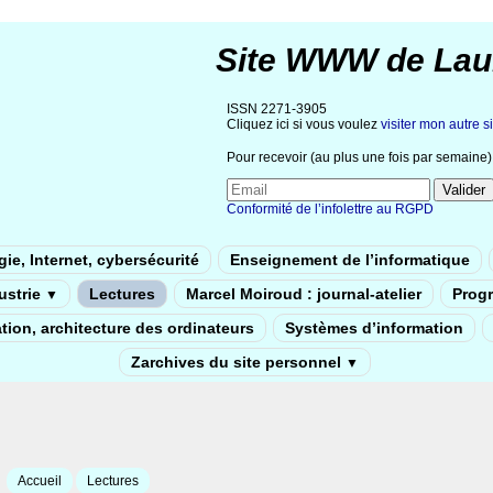
Site WWW de Lau
ISSN 2271-3905
Cliquez ici si vous voulez
visiter mon autre si
Pour recevoir (au plus une fois par semaine) 
Conformité de l’infolettre au RGPD
ie, Internet, cybersécurité
Enseignement de l’informatique
dustrie
Lectures
Marcel Moiroud : journal-atelier
Prog
▼
tion, architecture des ordinateurs
Systèmes d’information
Zarchives du site personnel
▼
Accueil
Lectures