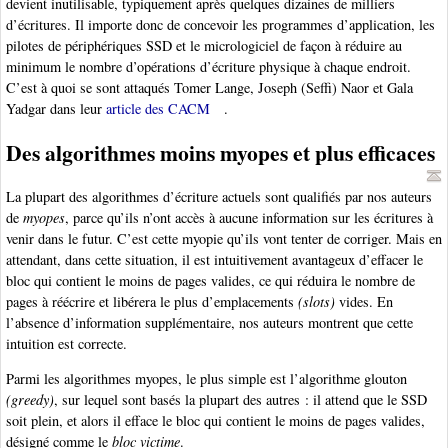
devient inutilisable, typiquement après quelques dizaines de milliers
d’écritures. Il importe donc de concevoir les programmes d’application, les
pilotes de périphériques SSD et le micrologiciel de façon à réduire au
minimum le nombre d’opérations d’écriture physique à chaque endroit.
C’est à quoi se sont attaqués Tomer Lange, Joseph (Seffi) Naor et Gala
Yadgar dans leur
article des CACM
.
Des algorithmes moins myopes et plus efficaces
La plupart des algorithmes d’écriture actuels sont qualifiés par nos auteurs
de
myopes
, parce qu’ils n’ont accès à aucune information sur les écritures à
venir dans le futur. C’est cette myopie qu’ils vont tenter de corriger. Mais en
attendant, dans cette situation, il est intuitivement avantageux d’effacer le
bloc qui contient le moins de pages valides, ce qui réduira le nombre de
pages à réécrire et libérera le plus d’emplacements
(slots)
vides. En
l’absence d’information supplémentaire, nos auteurs montrent que cette
intuition est correcte.
Parmi les algorithmes myopes, le plus simple est l’algorithme glouton
(greedy)
, sur lequel sont basés la plupart des autres : il attend que le SSD
soit plein, et alors il efface le bloc qui contient le moins de pages valides,
désigné comme le
bloc victime
.