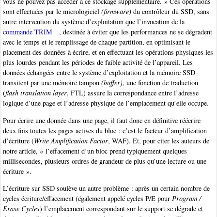
vous ne pouvez pas accéder à ce stockage supplémentaire. » Ces opérations
sont effectuées par le micrologiciel
(firmware)
du contrôleur du SSD, sans
autre intervention du système d’exploitation que l’invocation de la
commande TRIM
, destinée à éviter que les performances ne se dégradent
avec le temps et le remplissage de chaque partition, en optimisant le
placement des données à écrire, et en effectuant les opérations physiques les
plus lourdes pendant les périodes de faible activité de l’appareil. Les
données échangées entre le système d’exploitation et la mémoire SSD
transitent par une mémoire tampon
(buffer)
, une fonction de traduction
(
flash translation layer
, FTL) assure la correspondance entre l’adresse
logique d’une page et l’adresse physique de l’emplacement qu’elle occupe.
Pour écrire une donnée dans une page, il faut donc en définitive réécrire
deux fois toutes les pages actives du bloc : c’est le facteur d’amplification
d’écriture (
Write Amplification Factor
, WAF). Et, pour citer les auteurs de
notre article, « l’effacement d’un bloc prend typiquement quelques
millisecondes, plusieurs ordres de grandeur de plus qu’une lecture ou une
écriture ».
L’écriture sur SSD soulève un autre problème : après un certain nombre de
cycles écriture/effacement (également appelé cycles P/E pour
Program /
Erase Cycles
) l’emplacement correspondant sur le support se dégrade et