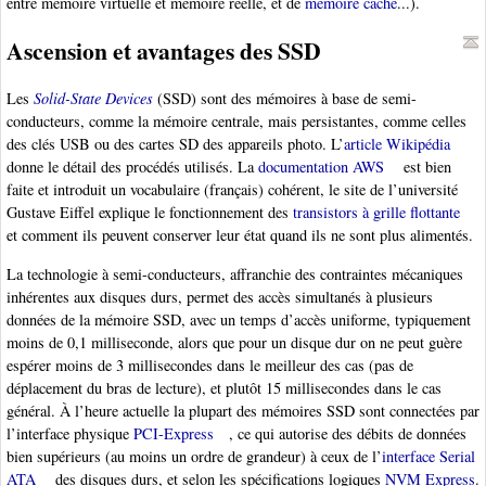
entre mémoire virtuelle et mémoire réelle, et de
mémoire cache
...).
Ascension et avantages des SSD
Les
Solid-State Devices
(SSD) sont des mémoires à base de semi-
conducteurs, comme la mémoire centrale, mais persistantes, comme celles
des clés USB ou des cartes SD des appareils photo. L’
article Wikipédia
donne le détail des procédés utilisés. La
documentation AWS
est bien
faite et introduit un vocabulaire (français) cohérent, le site de l’université
Gustave Eiffel explique le fonctionnement des
transistors à grille flottante
et comment ils peuvent conserver leur état quand ils ne sont plus alimentés.
La technologie à semi-conducteurs, affranchie des contraintes mécaniques
inhérentes aux disques durs, permet des accès simultanés à plusieurs
données de la mémoire SSD, avec un temps d’accès uniforme, typiquement
moins de 0,1 milliseconde, alors que pour un disque dur on ne peut guère
espérer moins de 3 millisecondes dans le meilleur des cas (pas de
déplacement du bras de lecture), et plutôt 15 millisecondes dans le cas
général. À l’heure actuelle la plupart des mémoires SSD sont connectées par
l’interface physique
PCI-Express
, ce qui autorise des débits de données
bien supérieurs (au moins un ordre de grandeur) à ceux de l’
interface Serial
ATA
des disques durs, et selon les spécifications logiques
NVM Express
.