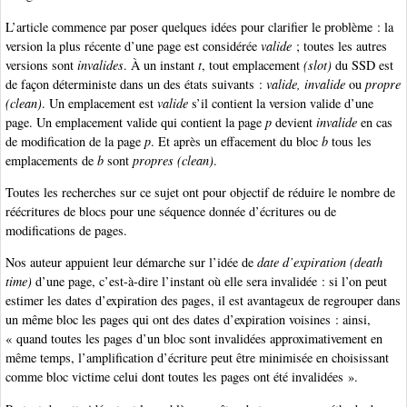
L’article commence par poser quelques idées pour clarifier le problème : la
version la plus récente d’une page est considérée
valide
; toutes les autres
versions sont
invalides
. À un instant
t
, tout emplacement
(slot)
du SSD est
de façon déterministe dans un des états suivants :
valide, invalide
ou
propre
(clean)
. Un emplacement est
valide
s’il contient la version valide d’une
page. Un emplacement valide qui contient la page
p
devient
invalide
en cas
de modification de la page
p
. Et après un effacement du bloc
b
tous les
emplacements de
b
sont
propres (clean)
.
Toutes les recherches sur ce sujet ont pour objectif de réduire le nombre de
réécritures de blocs pour une séquence donnée d’écritures ou de
modifications de pages.
Nos auteur appuient leur démarche sur l’idée de
date d’expiration (death
time)
d’une page, c’est-à-dire l’instant où elle sera invalidée : si l’on peut
estimer les dates d’expiration des pages, il est avantageux de regrouper dans
un même bloc les pages qui ont des dates d’expiration voisines : ainsi,
« quand toutes les pages d’un bloc sont invalidées approximativement en
même temps, l’amplification d’écriture peut être minimisée en choisissant
comme bloc victime celui dont toutes les pages ont été invalidées ».