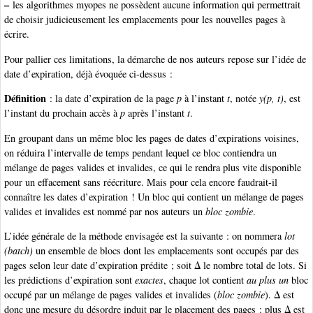
–
les algorithmes myopes ne possèdent aucune information qui permettrait
de choisir judicieusement les emplacements pour les nouvelles pages à
écrire.
Pour pallier ces limitations, la démarche de nos auteurs repose sur l’idée de
date d’expiration, déjà évoquée ci-dessus :
Définition
: la date d’expiration de la page
p
à l’instant
t
, notée
y(p, t)
, est
l’instant du prochain accès à
p
après l’instant
t
.
En groupant dans un même bloc les pages de dates d’expirations voisines,
on réduira l’intervalle de temps pendant lequel ce bloc contiendra un
mélange de pages valides et invalides, ce qui le rendra plus vite disponible
pour un effacement sans réécriture. Mais pour cela encore faudrait-il
connaître les dates d’expiration ! Un bloc qui contient un mélange de pages
valides et invalides est nommé par nos auteurs un
bloc zombie
.
L’idée générale de la méthode envisagée est la suivante : on nommera
lot
(batch)
un ensemble de blocs dont les emplacements sont occupés par des
pages selon leur date d’expiration prédite ; soit Δ le nombre total de lots. Si
les prédictions d’expiration sont
exactes
, chaque lot contient
au plus un
bloc
occupé par un mélange de pages valides et invalides (
bloc zombie
). Δ est
donc une mesure du désordre induit par le placement des pages : plus Δ est