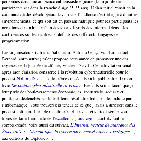
personnes dans une ambiance enthousiaste et jeune (la majorité des
participants est dans la tranche d’âge 25-35 ans). L’élan initial venait de la
communauté des développeurs Java, mais l’audience s’est élargie à d’autres
environnements, ce qui soit dit en passant multiplie pour les participants les
occasions de s’adonner à un des sports favoris des informaticiens : les
controverses sur les qualités et défauts des différents langages de
programmation.
Les organisateurs (Charles Sabourdin, Antonio Gonçalves, Emmanuel
Bernard, entre autres) m’ont proposé cette année de prononcer une des
keynotes
de la journée de clôture, vendredi 7 avril. Cette invitation venait
après mon émission consacrée à la révolution cyberindustrielle pour le
podcast
NoLomitSecu
, elle-même consécutive à la publication de mon
livre
Révolution cyberindustrielle en France
. Bref, ils souhaitaient que je
leur parle des bouleversements économiques, industriels, sociaux et
politiques déclenchés par la troisième révolution industrielle, induite par
l’informatique. Vous trouverez la teneur de ce que j’avais à dire soit dans le
podcast soit dans l’article mentionnés ci-dessus, et surtout sentez vous
libres de faire l’emplette de l’
excellent :-) ouvrage
dont ils font le
compte-rendu, voire aussi du suivant,
L’Internet, vecteur de puissance des
États-Unis ? - Géopolitique du cyberespace, nouvel espace stratégique
,
aux éditions du
Diploweb
.