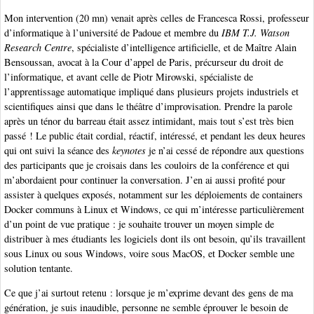
Mon intervention (20 mn) venait après celles de Francesca Rossi, professeur
d’informatique à l’université de Padoue et membre du
IBM T.J. Watson
Research Centre
, spécialiste d’intelligence artificielle, et de Maître Alain
Bensoussan, avocat à la Cour d’appel de Paris, précurseur du droit de
l’informatique, et avant celle de Piotr Mirowski, spécialiste de
l’apprentissage automatique impliqué dans plusieurs projets industriels et
scientifiques ainsi que dans le théâtre d’improvisation. Prendre la parole
après un ténor du barreau était assez intimidant, mais tout s’est très bien
passé ! Le public était cordial, réactif, intéressé, et pendant les deux heures
qui ont suivi la séance des
keynotes
je n’ai cessé de répondre aux questions
des participants que je croisais dans les couloirs de la conférence et qui
m’abordaient pour continuer la conversation. J’en ai aussi profité pour
assister à quelques exposés, notamment sur les déploiements de containers
Docker communs à Linux et Windows, ce qui m’intéresse particulièrement
d’un point de vue pratique : je souhaite trouver un moyen simple de
distribuer à mes étudiants les logiciels dont ils ont besoin, qu’ils travaillent
sous Linux ou sous Windows, voire sous MacOS, et Docker semble une
solution tentante.
Ce que j’ai surtout retenu : lorsque je m’exprime devant des gens de ma
génération, je suis inaudible, personne ne semble éprouver le besoin de