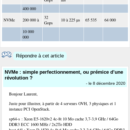
400 000
32
NVMe
200 000 à
10 à 225 µs
65 535
64 000
Gops
10 000
000
Répondre à cet article
NVMe : simple perfectionnement, ou prémice d’une
révolution ?
- le 8 décembre 2020
Bonjour Laurent,
Juste pour illustrer, à partir de 4 serveurs OVH, 3 physiques et 1
instance PCI OpenStack.
sp64-s : Xeon E5-1620v2 4c-8t 10 Mo cache 3,7-3,9 GHz / 64Go
DDR3 ECC 1600 MHz / 2x2To HDD
host-64l : Xeon D-1520 4c-8t 6 Mo cache 2,2-2,6 GHz / 64Go DDR3