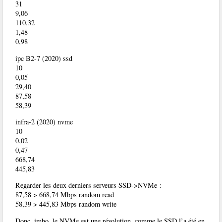
31
9,06
110,32
1,48
0,98
ipc B2-7 (2020) ssd
10
0,05
29,40
87,58
58,39
infra-2 (2020) nvme
10
0,02
0,47
668,74
445,83
Regarder les deux derniers serveurs SSD->NVMe :
87,58 > 668,74 Mbps random read
58,39 > 445,83 Mbps random write
Donc, imho, le NVMe est une révolution, comme le SSD l’a été en