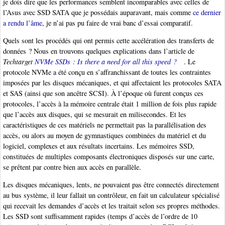
je dois dire que les performances semblent incomparables avec celles de
l’Asus avec SSD SATA que je possédais auparavant, mais comme
ce dernier
a rendu l’âme
, je n’ai pas pu faire de vrai banc d’essai comparatif.
Quels sont les procédés qui ont permis cette accélération des transferts de
données ? Nous en trouvons quelques explications dans l’article de
Techtarget
NVMe SSDs : Is there a need for all this speed ?
. Le
protocole NVMe a été conçu en s’affranchissant de toutes les contraintes
imposées par les disques mécaniques, et qui affectaient les protocoles SATA
et SAS (ainsi que son ancêtre SCSI). À l’époque où furent conçus ces
protocoles, l’accès à la mémoire centrale était 1 million de fois plus rapide
que l’accès aux disques, qui se mesurait en milisecondes. Et les
caractéristiques de ces matériels ne permettait pas la parallélisation des
accès, ou alors au moyen de gymnastiques combinées du matériel et du
logiciel, complexes et aux résultats incertains. Les mémoires SSD,
constituées de multiples composants électroniques disposés sur une carte,
se prêtent par contre bien aux accès en parallèle.
Les disques mécaniques, lents, ne pouvaient pas être connectés directement
au bus système, il leur fallait un contrôleur, en fait un calculateur spécialisé
qui recevait les demandes d’accès et les traitait selon ses propres méthodes.
Les SSD sont suffisamment rapides (temps d’accès de l’ordre de 10