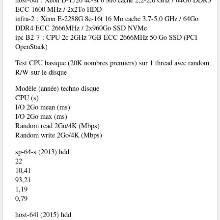
ECC 1600 MHz / 2x2To HDD
infra-2 : Xeon E-2288G 8c-16t 16 Mo cache 3,7-5,0 GHz / 64Go
DDR4 ECC 2666MHz / 2x960Go SSD NVMe
ipc B2-7 : CPU 2c 2GHz 7GB ECC 2666MHz 50 Go SSD (PCI
OpenStack)
Test CPU basique (20K nombres premiers) sur 1 thread avec random
R/W sur le disque
Modèle (année) techno disque
CPU (s)
I/O 2Go mean (ms)
I/O 2Go max (ms)
Random read 2Go/4K (Mbps)
Random write 2Go/4K (Mbps)
sp-64-s (2013) hdd
22
10,41
93,21
1,19
0,79
host-64l (2015) hdd