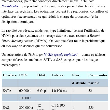
microsecondes) pour être connectés directement au bus PCIe, côté
Northbridge
, cependant que les commandes passent directement par une
interface par registres. Les opérations peuvent être regroupées, compilées et
optimisées
(streamlined)
, ce qui réduit la charge du processeur (et la
dissipation thermique).
La rapidité des réseaux modernes, type Infiniband, permet l’utilisation de
NVMe pour des systèmes de stockage externes, avec recours à
Remote
Direct Memory Access
(RDMA). On voit que c’est toute la problématique
du stockage de données qui est bouleversée.
Un autre article de
Techtarget
NVMe speeds explained
donne ce tableau
comparatif avec les méthodes SATA et SAS, conçues pour les disques
mécaniques :
Interface
IOPS
Débit
Latence
Files
Commandes
d’attente
par file
SATA
60 000 à
6 Gops
1 à 100 ms
1
32
100 000
12
0,1 à 100
SAS
200 000 à
1
256
Gops
ms