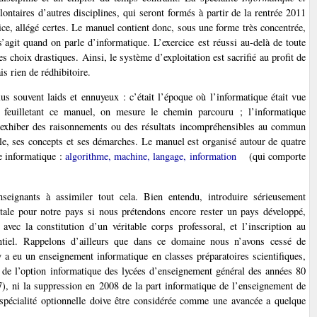
ontaires d’autres disciplines, qui seront formés à partir de la rentrée 2011
vice, allégé certes. Le manuel contient donc, sous une forme très concentrée,
 s’agit quand on parle d’informatique. L’exercice est réussi au-delà de toute
 des choix drastiques. Ainsi, le système d’exploitation est sacrifié au profit de
is rien de rédhibitoire.
us souvent laids et ennuyeux : c’était l’époque où l’informatique était vue
feuilletant ce manuel, on mesure le chemin parcouru ; l’informatique
d’exhiber des raisonnements ou des résultats incompréhensibles au commun
ble, ses concepts et ses démarches. Le manuel est organisé autour de quatre
ce informatique :
algorithme, machine, langage, information
(qui comporte
seignants à assimiler tout cela. Bien entendu, introduire sérieusement
itale pour notre pays si nous prétendons encore rester un pays développé,
vec la constitution d’un véritable corps professoral, et l’inscription au
ntiel. Rappelons d’ailleurs que dans ce domaine nous n’avons cessé de
y a eu un enseignement informatique en classes préparatoires scientifiques,
n de l’option informatique des lycées d’enseignement général des années 80
), ni la suppression en 2008 de la part informatique de l’enseignement de
e spécialité optionnelle doive être considérée comme une avancée a quelque