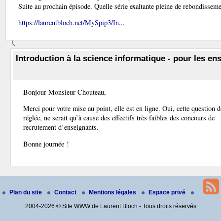
Suite au prochain épisode. Quelle série exaltante pleine de rebondisseme
https://laurentbloch.net/MySpip3/In...
Introduction à la science informatique - pour les ens
Bonjour Monsieur Chouteau,
Merci pour votre mise au point, elle est en ligne. Oui, cette question 
réglée, ne serait qu’à cause des effectifs très faibles des concours de
recrutement d’enseignants.
Bonne journée !
Plan du site
Contact
Mentions légales
Espace privé
2004-2026 © Site WWW de Laurent Bloch - Tous droits réservés