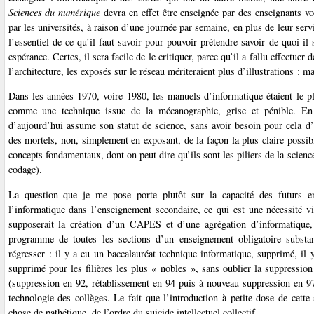
Sciences du numérique
devra en effet être enseignée par des enseignants vol
par les universités, à raison d’une journée par semaine, en plus de leur ser
l’essentiel de ce qu’il faut savoir pour pouvoir prétendre savoir de quoi il
espérance. Certes, il sera facile de le critiquer, parce qu’il a fallu effectuer
l’architecture, les exposés sur le réseau mériteraient plus d’illustrations : ma
Dans les années 1970, voire 1980, les manuels d’informatique étaient le pl
comme une technique issue de la mécanographie, grise et pénible. En 
d’aujourd’hui assume son statut de science, sans avoir besoin pour cela 
des mortels, non, simplement en exposant, de la façon la plus claire possi
concepts fondamentaux, dont on peut dire qu’ils sont les piliers de la scien
codage).
La question que je me pose porte plutôt sur la capacité des futurs en
l’informatique dans l’enseignement secondaire, ce qui est une nécessité v
supposerait la création d’un CAPES et d’une agrégation d’informatique, a
programme de toutes les sections d’un enseignement obligatoire substa
régresser : il y a eu un baccalauréat technique informatique, supprimé, il 
supprimé pour les filières les plus « nobles », sans oublier la suppressio
(suppression en 92, rétablissement en 94 puis à nouveau suppression en 97
technologie des collèges. Le fait que l’introduction à petite dose de cett
chose de pathétique, de l’ordre du suicide intellectuel collectif.