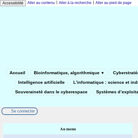
|
|
Aller au contenu
Aller à la recherche
Aller au pied de page
Accessibilité
Accueil
Bioinformatique, algorithmique
Cyberstratég
▼
Intelligence artificielle
L’informatique : science et in
Souveraineté dans le cyberespace
Systèmes d’exploita
Se connecter
Au menu