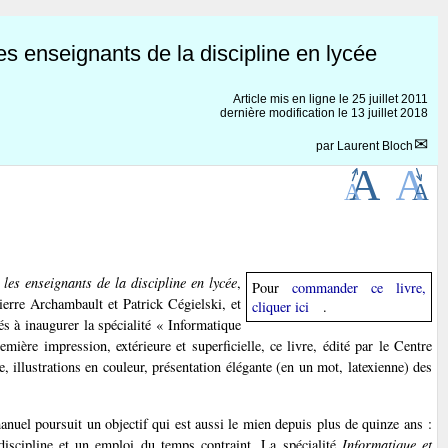
les enseignants de la discipline en lycée
Article mis en ligne le
25 juillet 2011
dernière modification le 13 juillet 2018
par
Laurent Bloch
 les enseignants de la discipline en lycée
,
Pour
commander ce livre,
ierre Archambault et Patrick Cégielski, et
cliquer ici
.
és à inaugurer la spécialité « Informatique
mière impression, extérieure et superficielle, ce livre, édité par le Centre
 illustrations en couleur, présentation élégante (en un mot, latexienne) des
nuel poursuit un objectif qui est aussi le mien depuis plus de quinze ans :
 discipline et un emploi du temps contraint. La spécialité
Informatique et