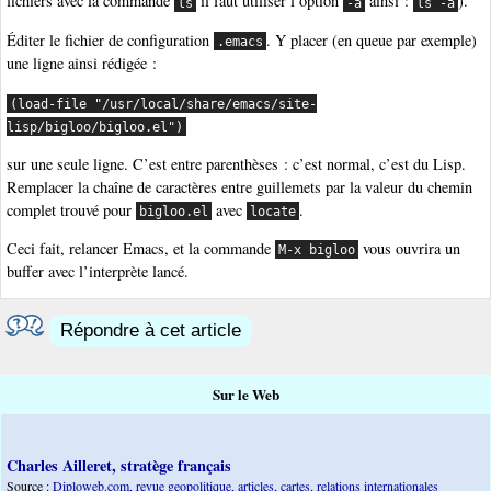
fichiers avec la commande
il faut utiliser l’option
ainsi :
).
ls
-a
ls -a
Éditer le fichier de configuration
. Y placer (en queue par exemple)
.emacs
une ligne ainsi rédigée :
(load-file "/usr/local/share/emacs/site-
lisp/bigloo/bigloo.el")
sur une seule ligne. C’est entre parenthèses : c’est normal, c’est du Lisp.
Remplacer la chaîne de caractères entre guillemets par la valeur du chemin
complet trouvé pour
avec
.
bigloo.el
locate
Ceci fait, relancer Emacs, et la commande
vous ouvrira un
M-x bigloo
buffer avec l’interprète lancé.
Répondre à cet article
Sur le Web
Charles Ailleret, stratège français
Source :
Diploweb.com, revue geopolitique, articles, cartes, relations internationales