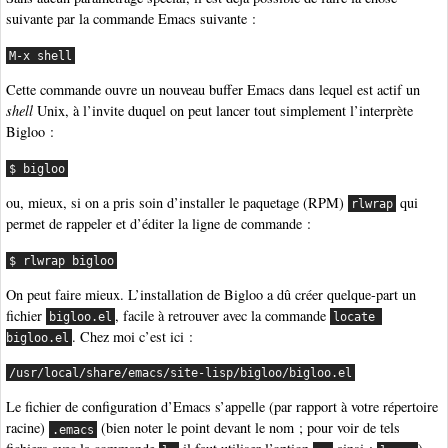
suivante par la commande Emacs suivante :
M-x shell
Cette commande ouvre un nouveau buffer Emacs dans lequel est actif un
shell
Unix, à l’invite duquel on peut lancer tout simplement l’interprète
Bigloo :
$ bigloo
ou, mieux, si on a pris soin d’installer le paquetage (RPM)
qui
rlwrap
permet de rappeler et d’éditer la ligne de commande :
$ rlwrap bigloo
On peut faire mieux. L’installation de Bigloo a dû créer quelque-part un
fichier
, facile à retrouver avec la commande
bigloo.el
locate 
. Chez moi c’est ici :
bigloo.el
/usr/local/share/emacs/site-lisp/bigloo/bigloo.el
Le fichier de configuration d’Emacs s’appelle (par rapport à votre répertoire
racine)
(bien noter le point devant le nom ; pour voir de tels
.emacs