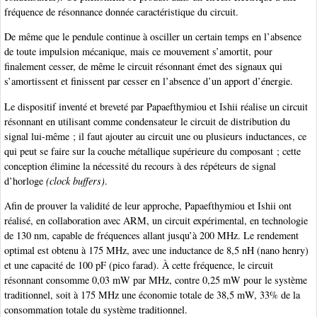
fréquence de résonnance donnée caractéristique du circuit.
De même que le pendule continue à osciller un certain temps en l’absence
de toute impulsion mécanique, mais ce mouvement s’amortit, pour
finalement cesser, de même le circuit résonnant émet des signaux qui
s’amortissent et finissent par cesser en l’absence d’un apport d’énergie.
Le dispositif inventé et breveté par Papaefthymiou et Ishii réalise un circuit
résonnant en utilisant comme condensateur le circuit de distribution du
signal lui-même ; il faut ajouter au circuit une ou plusieurs inductances, ce
qui peut se faire sur la couche métallique supérieure du composant ; cette
conception élimine la nécessité du recours à des répéteurs de signal
d’horloge
(clock buffers)
.
Afin de prouver la validité de leur approche, Papaefthymiou et Ishii ont
réalisé, en collaboration avec ARM, un circuit expérimental, en technologie
de 130 nm, capable de fréquences allant jusqu’à 200 MHz. Le rendement
optimal est obtenu à 175 MHz, avec une inductance de 8,5 nH (nano henry)
et une capacité de 100 pF (pico farad). À cette fréquence, le circuit
résonnant consomme 0,03 mW par MHz, contre 0,25 mW pour le système
traditionnel, soit à 175 MHz une économie totale de 38,5 mW, 33% de la
consommation totale du système traditionnel.