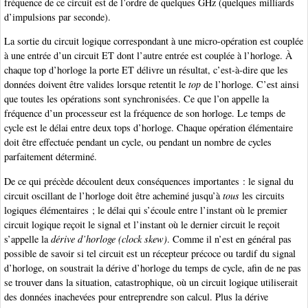
fréquence de ce circuit est de l’ordre de quelques GHz (quelques milliards
d’impulsions par seconde).
La sortie du circuit logique correspondant à une micro-opération est couplée
à une entrée d’un circuit ET dont l’autre entrée est couplée à l’horloge. À
chaque top d’horloge la porte ET délivre un résultat, c’est-à-dire que les
données doivent être valides lorsque retentit le
top
de l’horloge. C’est ainsi
que toutes les opérations sont synchronisées. Ce que l’on appelle la
fréquence d’un processeur est la fréquence de son horloge. Le temps de
cycle est le délai entre deux tops d’horloge. Chaque opération élémentaire
doit être effectuée pendant un cycle, ou pendant un nombre de cycles
parfaitement déterminé.
De ce qui précède découlent deux conséquences importantes : le signal du
circuit oscillant de l’horloge doit être acheminé jusqu’à
tous
les circuits
logiques élémentaires ; le délai qui s’écoule entre l’instant où le premier
circuit logique reçoit le signal et l’instant où le dernier circuit le reçoit
s’appelle la
dérive d’horloge (clock skew)
. Comme il n’est en général pas
possible de savoir si tel circuit est un récepteur précoce ou tardif du signal
d’horloge, on soustrait la dérive d’horloge du temps de cycle, afin de ne pas
se trouver dans la situation, catastrophique, où un circuit logique utiliserait
des données inachevées pour entreprendre son calcul. Plus la dérive