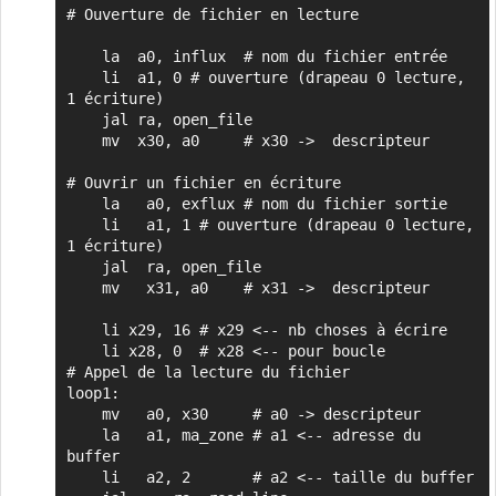
# Ouverture de fichier en lecture

    la  a0, influx  # nom du fichier entrée

    li  a1, 0 # ouverture (drapeau 0 lecture, 
1 écriture)

    jal ra, open_file

    mv  x30, a0     # x30 ->  descripteur

# Ouvrir un fichier en écriture

    la   a0, exflux # nom du fichier sortie

    li   a1, 1 # ouverture (drapeau 0 lecture, 
1 écriture)

    jal  ra, open_file

    mv   x31, a0    # x31 ->  descripteur

    li x29, 16 # x29 <-- nb choses à écrire

    li x28, 0  # x28 <-- pour boucle

# Appel de la lecture du fichier

loop1:

    mv   a0, x30     # a0 -> descripteur

    la   a1, ma_zone # a1 <-- adresse du 
buffer

    li   a2, 2       # a2 <-- taille du buffer
