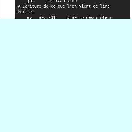
    jal     ra, read_line

# Écriture de ce que l’on vient de lire

ecrire:

    mv   a0, x31     # a0 -> descripteur    

    la   a1, ma_zone # a1 <-- adresse du 
buffer

    jal  ra, write_line

    jal  ra, print_str

for1tst:

    addi x28, x28, 1

    bge  x28, x29, exit

    j     loop1

# Fin du programme

exit:    

    mv     a0, x30

    jal     ra, close_file

    mv     a0, x31

    jal     ra, close_file

    addi a0, x0, 0  # code de retour 0

    addi a7, x0, 93 # le code de commande 93 

    ecall           # Appel Linux pour finir

#####
