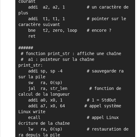
courant

    addi  a2, a2, 1         # un caractère de 
plus

    addi  t1, t1, 1         # pointer sur le 
caractère suivant

    bne   t2, zero, loop    # encore ?

    ret

######

 # fonction print_str : affiche une chaîne

 #  a1 : pointeur sur la chaîne

print_str:

    addi sp, sp -4          # sauvegarde ra 
sur la pile

    sw   ra, 0(sp)

    jal  ra, str_len         # fonction de 
calcul de la longueur

    addi a0, x0, 1          # 1 = StdOut

    addi a7, x0, 64        # appel système 
Linux write

    ecall                   # appel Linux 
écriture de la chaîne

    lw   ra, 0(sp)          # restauration de 
ra depuis la pile
