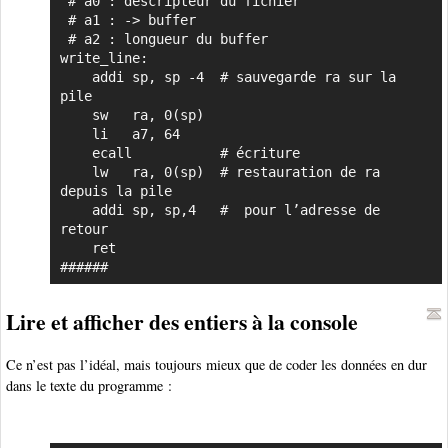
 # a0 : descripteur du fichier

 # a1 : -> buffer

 # a2 : longueur du buffer

write_line:

    addi sp, sp -4  # sauvegarde ra sur la 
pile

    sw   ra, 0(sp)

    li   a7, 64

    ecall           # écriture

    lw   ra, 0(sp)  # restauration de ra 
depuis la pile

    addi sp, sp,4   #  pour l’adresse de 
retour

    ret

######
Lire et afficher des entiers à la console
Ce n’est pas l’idéal, mais toujours mieux que de coder les données en dur
dans le texte du programme :