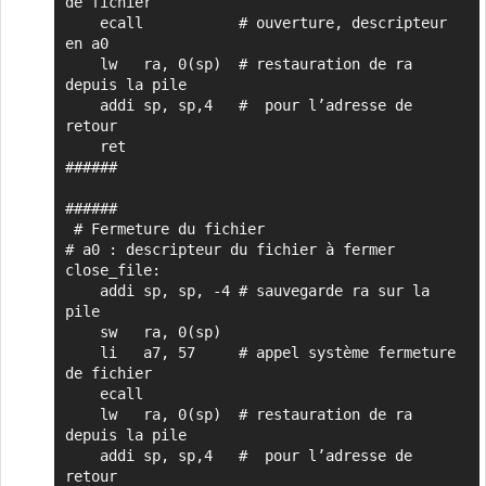
de fichier

    ecall           # ouverture, descripteur 
en a0

    lw   ra, 0(sp)  # restauration de ra 
depuis la pile

    addi sp, sp,4   #  pour l’adresse de 
retour

    ret

######

######

 # Fermeture du fichier

# a0 : descripteur du fichier à fermer

close_file:

    addi sp, sp, -4 # sauvegarde ra sur la 
pile

    sw   ra, 0(sp)

    li   a7, 57     # appel système fermeture 
de fichier

    ecall 

    lw   ra, 0(sp)  # restauration de ra 
depuis la pile

    addi sp, sp,4   #  pour l’adresse de 
retour
