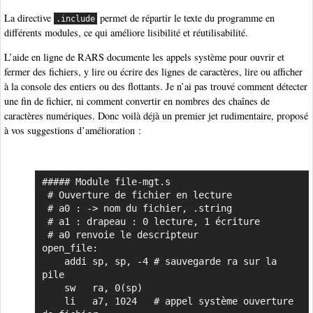
La directive
permet de répartir le texte du programme en
.include
différents modules, ce qui améliore lisibilité et réutilisabilité.
L’aide en ligne de RARS documente les appels système pour ouvrir et
fermer des fichiers, y lire ou écrire des lignes de caractères, lire ou afficher
à la console des entiers ou des flottants. Je n’ai pas trouvé comment détecter
une fin de fichier, ni comment convertir en nombres des chaînes de
caractères numériques. Donc voilà déjà un premier jet rudimentaire, proposé
à vos suggestions d’amélioration :
##### Module file-mgt.s

Copier
 # Ouverture de fichier en lecture

 # a0 : -> nom du fichier, .string

 # a1 : drapeau : 0 lecture, 1 écriture

 # a0 renvoie le descripteur

open_file:

    addi sp, sp, -4 # sauvegarde ra sur la 
pile

    sw   ra, 0(sp)

    li   a7, 1024   # appel système ouverture 