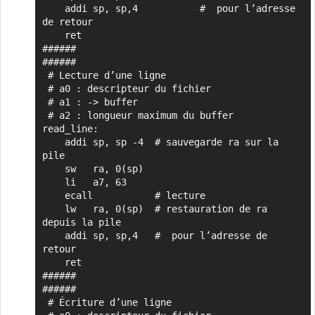
    addi sp, sp,4           #  pour l’adresse 
de retour

    ret

######

######

 # Lecture d’une ligne

 # a0 : descripteur du fichier

 # a1 : -> buffer

 # a2 : longueur maximum du buffer

read_line:

    addi sp, sp -4  # sauvegarde ra sur la 
pile

    sw   ra, 0(sp)

    li   a7, 63

    ecall           # lecture

    lw   ra, 0(sp)  # restauration de ra 
depuis la pile

    addi sp, sp,4   #  pour l’adresse de 
retour

    ret

######

######

 # Écriture d’une ligne
