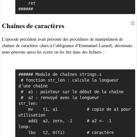
    ret

######
Chaînes de caractères
L’épisode précédent avait présenté des procédures de manipulation de
chaînes de caractères (dues à l’obligeance d’Emmanuel Lazard), désormais
nous pouvons aussi les écrire ou les lire dans des fichiers :
###### Module de chaînes strings.s

Copier
 # fonction str_len : calcule la longueur 
d’une chaîne

 #  a1 : pointeur sur le début de la chaîne

 #  a2 : renvoyé avec la longueur

str_len:

    mv    t1, a1            # copie de a1 pour 
utilisation

    addi  a2, zero, -1      # a2 <- -1

loop:

    lbu   t2, 0(t1)         # caractère 