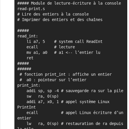
##### Module de lecture-écriture à la console 
Copier
read-print.s

# Lire des entiers à la console

# Imprimer des entiers et des chaînes

#####

read_int:

    li a7, 5    # system call ReadInt

    ecall       # lecture

    mv a1, a0   # a1 <-- l’entier lu

    ret

#####

######

 # fonction print_int : affiche un entier

 #  a0 : pointeur sur l’entier

print_int:

    addi sp, sp -4 # sauvegarde ra sur la pile

    sw   ra, 0(sp)

    addi a7, x0, 1 # appel système Linux 
PrintInt

    ecall          # appel Linux écriture d’un 
entier

    lw   ra, 0(sp) # restauration de ra depuis 