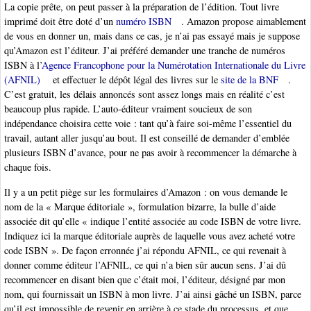
La copie prête, on peut passer à la préparation de l’édition. Tout livre
imprimé doit être doté d’un
numéro ISBN
. Amazon propose aimablement
de vous en donner un, mais dans ce cas, je n’ai pas essayé mais je suppose
qu’Amazon est l’éditeur. J’ai préféré demander une tranche de numéros
ISBN à l’
Agence Francophone pour la Numérotation Internationale du Livre
(AFNIL)
et effectuer le dépôt légal des livres sur le
site de la BNF
.
C’est gratuit, les délais annoncés sont assez longs mais en réalité c’est
beaucoup plus rapide. L’auto-éditeur vraiment soucieux de son
indépendance choisira cette voie : tant qu’à faire soi-même l’essentiel du
travail, autant aller jusqu’au bout. Il est conseillé de demander d’emblée
plusieurs ISBN d’avance, pour ne pas avoir à recommencer la démarche à
chaque fois.
Il y a un petit piège sur les formulaires d’Amazon : on vous demande le
nom de la « Marque éditoriale », formulation bizarre, la bulle d’aide
associée dit qu’elle « indique l’entité associée au code ISBN de votre livre.
Indiquez ici la marque éditoriale auprès de laquelle vous avez acheté votre
code ISBN ». De façon erronnée j’ai répondu AFNIL, ce qui revenait à
donner comme éditeur l’AFNIL, ce qui n’a bien sûr aucun sens. J’ai dû
recommencer en disant bien que c’était moi, l’éditeur, désigné par mon
nom, qui fournissait un ISBN à mon livre. J’ai ainsi gâché un ISBN, parce
qu’il est impossible de revenir en arrière à ce stade du processus, et que