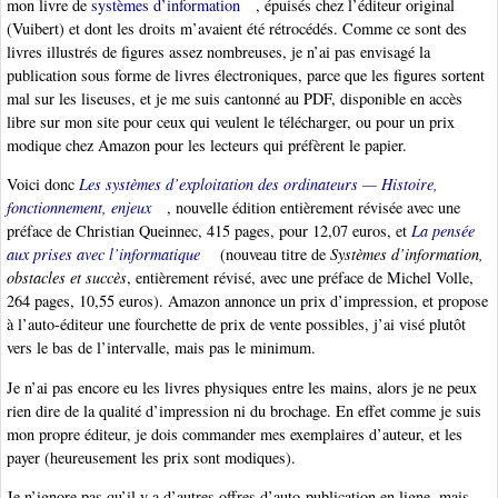
mon livre de
systèmes d’information
, épuisés chez l’éditeur original
(Vuibert) et dont les droits m’avaient été rétrocédés. Comme ce sont des
livres illustrés de figures assez nombreuses, je n’ai pas envisagé la
publication sous forme de livres électroniques, parce que les figures sortent
mal sur les liseuses, et je me suis cantonné au PDF, disponible en accès
libre sur mon site pour ceux qui veulent le télécharger, ou pour un prix
modique chez Amazon pour les lecteurs qui préfèrent le papier.
Voici donc
Les systèmes d’exploitation des ordinateurs — Histoire,
fonctionnement, enjeux
, nouvelle édition entièrement révisée avec une
préface de Christian Queinnec, 415 pages, pour 12,07 euros, et
La pensée
aux prises avec l’informatique
(nouveau titre de
Systèmes d’information,
obstacles et succès
, entièrement révisé, avec une préface de Michel Volle,
264 pages, 10,55 euros). Amazon annonce un prix d’impression, et propose
à l’auto-éditeur une fourchette de prix de vente possibles, j’ai visé plutôt
vers le bas de l’intervalle, mais pas le minimum.
Je n’ai pas encore eu les livres physiques entre les mains, alors je ne peux
rien dire de la qualité d’impression ni du brochage. En effet comme je suis
mon propre éditeur, je dois commander mes exemplaires d’auteur, et les
payer (heureusement les prix sont modiques).
Je n’ignore pas qu’il y a d’autres offres d’auto-publication en ligne, mais