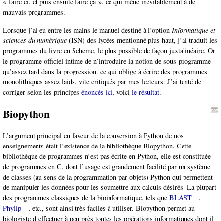
« faire ci, et puis ensuite faire ça », ce qui mène inévitablement à de
mauvais programmes.
Lorsque j’ai eu entre les mains le manuel destiné à l’option
Informatique et
sciences du numérique
(ISN) des lycées mentionné plus haut, j’ai traduit les
programmes du livre en Scheme, le plus possible de façon juxtalinéaire. Or
le programme officiel intime de n’introduire la notion de sous-programme
qu’assez tard dans la progression, ce qui oblige à écrire des programmes
monolithiques assez laids, vite critiqués par mes lecteurs. J’ai tenté de
corriger selon les principes
énoncés ici
, voici
le résultat
.
Biopython
L’argument principal en faveur de la conversion à Python de nos
enseignements était l’existence de la bibliothèque Biopython. Cette
bibliothèque de programmes n’est pas écrite en Python, elle est constituée
de programmes en C, dont l’usage est grandement facilité par un système
de classes (au sens de la programmation par objets) Python qui permettent
de manipuler les données pour les soumettre aux calculs désirés. La plupart
des programmes classiques de la bioinformatique, tels que
BLAST
,
Phylip
, etc., sont ainsi très faciles à utiliser. Biopython permet au
biologiste d’effectuer à peu près toutes les opérations informatiques dont il