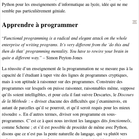
Python pour les enseignements d’informatique au lycée, idée qui ne me
semble pas particulièrement géniale.
Apprendre à programmer
“
Functional programming is a radical and elegant attack on the whole
enterprise of writing programs. It’s very different from the ’do this and
then do that’ programming mentality. You have to rewire your brain in
quite a different way.
” – Simon Peyton-Jones
La réussite d’un enseignement de la programmation ne se mesure pas à la
capacité de l’étudiant à taper vite des lignes de programmes cryptiques,
mais à son aptitude à raisonner sur des programmes. Construire des
programmes sur lesquels on puisse raisonner, raisonnables même, suppose
qu’ils soient intelligibles, et pour cela il faut suivre Descartes, le
Discours
de la Méthode
: « diviser chacune des difficultés que j’examinerois, en
autant de parcelles qu’il se pourroit, et qu’il seroit requis pour les mieux
résoudre ». En d’autres termes, diviser son programme en sous-
programmes. C’est ce à quoi nous invitent les langages dits
fonctionnels
,
comme Scheme ; et s’il est possible de procéder de même avec Python,
disons que ce n’est pas la pente naturelle du langage, qui va plutôt vers