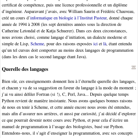
certificat de compétence, puis une licence professionnelle et un diplôme
d’ingénieur. Auparavant j’avais, avec William Saurin et Frédéric Chauveau,
créé un cours d’
informatique en biologie à l’Institut Pasteur
, donné chaque
année de 1994 à 2008 (les sept dernières années sous la direction de
Catherine Letondal et de Katja Schuerer). Dans ces deux circonstances,
nous avions choisi, comme langage d’initiation, un dialecte moderne et
simple de Lisp,
Scheme
, pour des raisons exposées
ici
et
là
, étant entendu
qu’un tel cursus doit comporter au moins deux langages de programmation
(dans les deux cas le second langage étant Java).
Querelle des langages
Bien sûr, ces enseignements donnent lieu à l’éternelle querelle des langages,
et chacun y va de sa suggestion en faveur du langage à la mode du moment ;
j’ai vu ainsi défiler Fortran (si !), C, Perl, Java... Depuis quelque temps
Python revient de manière insistante. Nous avons quelques bonnes raisons
de nous en tenir à Scheme, et cette année encore nous avons été entendus,
mais afin d’assurer nos arrières, et aussi par curiosité, j’ai décidé d’explorer
ce que pourrait devenir notre cours avec Python, et pour cela d’écrire un
manuel de programmation à l’usage des biologistes, basé sur Python.
Entendons-nous, il s’agit d’enseigner la programmation, avec ses concepts