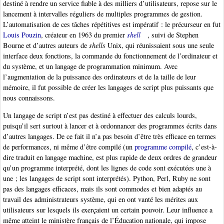
destiné à rendre un service fiable à des milliers d’utilisateurs, repose sur le
lancement à intervalles réguliers de multiples programmes de gestion.
L’automatisation de ces tâches répétitives est impératif : le précurseur en fut
Louis Pouzin
, créateur en 1963 du premier
shell
, suivi de Stephen
Bourne et d’autres auteurs de
shells
Unix, qui réunissaient sous une seule
interface deux fonctions, la commande du fonctionnement de l’ordinateur et
du système, et un langage de programmation minimum. Avec
l’augmentation de la puissance des ordinateurs et de la taille de leur
mémoire, il fut possible de créer les langages de script plus puissants que
nous connaissons.
Un langage de script n’est pas destiné à effectuer des calculs lourds,
puisqu’il sert surtout à lancer et à ordonnancer des programmes écrits dans
d’autres langages. De ce fait il n’a pas besoin d’être très efficace en termes
de performances, ni même d’être compilé (un
programme compilé
, c’est-à-
dire traduit en langage machine, est plus rapide de deux ordres de grandeur
qu’un programme interprété, dont les lignes de code sont exécutées une à
une ; les langages de script sont interprétés). Python, Perl, Ruby ne sont
pas des langages efficaces, mais ils sont commodes et bien adaptés au
travail des administrateurs système, qui en ont vanté les mérites aux
utilisateurs sur lesquels ils exerçaient un certain pouvoir. Leur influence a
même atteint le ministère français de l’Éducation nationale, qui impose