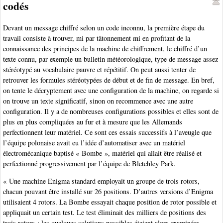
codés
Devant un message chiffré selon un code inconnu, la première étape du
travail consiste à trouver, mi par tâtonnement mi en profitant de la
connaissance des principes de la machine de chiffrement, le chiffré d’un
texte connu, par exemple un bulletin météorologique, type de message assez
stéréotypé au vocabulaire pauvre et répétitif. On peut aussi tenter de
retrouver les formules stéréotypées de début et de fin de message. En bref,
on tente le décryptement avec une configuration de la machine, on regarde si
on trouve un texte significatif, sinon on recommence avec une autre
configuration. Il y a de nombreuses configurations possibles et elles sont de
plus en plus compliquées au fur et à mesure que les Allemands
perfectionnent leur matériel. Ce sont ces essais successifs à l’aveugle que
l’équipe polonaise avait eu l’idée d’automatiser avec un matériel
électromécanique baptisé « Bombe », matériel qui allait être réalisé et
perfectionné progressivement par l’équipe de Bletchley Park.
« Une machine Enigma standard employait un groupe de trois rotors,
chacun pouvant être installé sur 26 positions. D’autres versions d’Enigma
utilisaient 4 rotors. La Bombe essayait chaque position de rotor possible et
appliquait un certain test. Le test éliminait des milliers de positions des
trois rotors ; les quelques solutions possibles étaient alors examinées