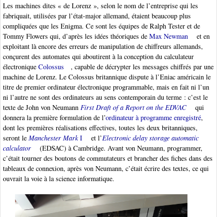
Les machines dites « de Lorenz », selon le nom de l’entreprise qui les
fabriquait, utilisées par l’état-major allemand, étaient beaucoup plus
compliquées que les Enigma. Ce sont les équipes de Ralph Tester et de
Tommy Flowers qui, d’après les idées théoriques de
Max Newman
et en
exploitant là encore des erreurs de manipulation de chiffreurs allemands,
conçurent des automates qui aboutirent à la conception du calculateur
électronique
Colossus
, capable de décrypter les messages chiffrés par une
machine de Lorenz. Le Colossus britannique dispute à l’Eniac américain le
titre de premier ordinateur électronique programmable, mais en fait ni l’un
ni l’autre ne sont des ordinateurs au sens contemporain du terme : c’est le
texte de John von Neumann
First Draft of a Report on the EDVAC
qui
donnera la première formulation de l’
ordinateur à programme enregistré
,
dont les premières réalisations effectives, toutes les deux britanniques,
seront le
Manchester Mark
I
et l’
Electronic delay storage automatic
calculator
(EDSAC) à Cambridge. Avant von Neumann, programmer,
c’était tourner des boutons de commutateurs et brancher des fiches dans des
tableaux de connexion, après von Neumann, c’était écrire des textes, ce qui
ouvrait la voie à la science informatique.