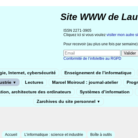
Site WWW de Lau
ISSN 2271-3905
Cliquez ici si vous voulez
visiter mon autre si
Pour recevoir (au plus une fois par semaine) 
Conformité de l’infolettre au RGPD
ie, Internet, cybersécurité
Enseignement de l’informatique
dustrie
Lectures
Marcel Moiroud : journal-atelier
Prog
▼
tion, architecture des ordinateurs
Systèmes d’information
Zarchives du site personnel
▼
Accueil
L’informatique : science et industrie
Boîte à outils