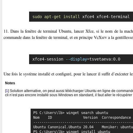
sudo
apt-get
install
 xfce4 xfce4-terminal
11. Dans la fenêtre de terminal Ubuntu, lancer Xfce, si le nom de la machi
commande dans la fenêtre de terminal, et en principe VcXsrv a la gentillesse d
xfce4-session 
--display
=
tsvetaeva:0.0
Une fois le système installé et configuré, pour le lancer il suffit d’exécuter le
Notes
[
1
]
Solution alternative, on peut aussi télécharger Ubuntu en ligne de command
cli n’est pas encore installé sous Windows en standard, il faut aller le récupérer
PS C:\Users\lb> winget search ubuntu

Nom    ID               Version  Correspondance

------------------------------------------------
Ubuntu Canonical.Ubuntu 20.04    Moniker: ubuntu
PS C:\Users\lb> winget install ubuntu
