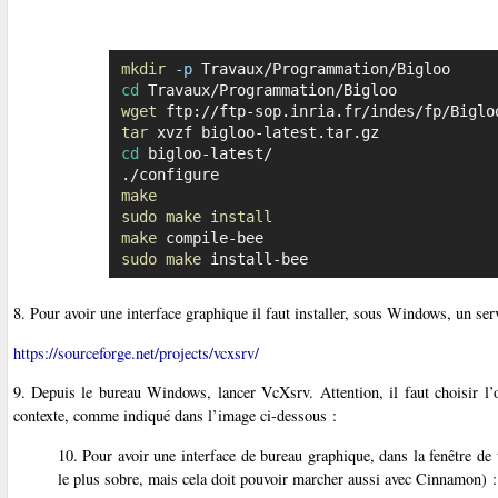
mkdir
-p
cd
wget
tar
cd
 bigloo-latest/

make
sudo
make
install
make
sudo
make
 install-bee
8. Pour avoir une interface graphique il faut installer, sous Windows, un s
https://sourceforge.net/projects/vcxsrv/
9. Depuis le bureau Windows, lancer VcXsrv. Attention, il faut choisir l’
contexte, comme indiqué dans l’image ci-dessous :
10. Pour avoir une interface de bureau graphique, dans la fenêtre de
le plus sobre, mais cela doit pouvoir marcher aussi avec Cinnamon) :