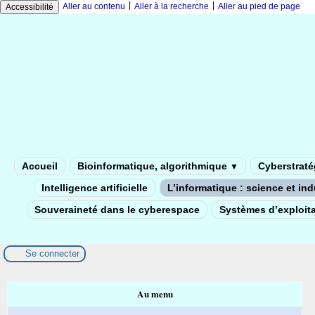
|
|
Aller au contenu
Aller à la recherche
Aller au pied de page
Accessibilité
Accueil
Bioinformatique, algorithmique
Cyberstratég
▼
Intelligence artificielle
L’informatique : science et in
Souveraineté dans le cyberespace
Systèmes d’exploita
Se connecter
Au menu