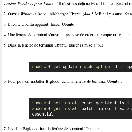
système Windows pour Linux
(s’il n’est pas déjà activé). Il faut en général 
2. Ouvrir
Windows Store
: télécharger Ubuntu (444,5 MB ; il y a aussi Suse,
3. L’icône Ubuntu apparaît, lancer Ubuntu.
4. Une fenêtre de terminal s’ouvre et propose de créer un compte utilisateur.
5. Dans la fenêtre de terminal Ubuntu, lancer la mise à jour :
sudo
apt-get
 update 
;
sudo
apt-get
 dist-up
6. Pour pouvoir installer Biglooo, dans la fenêtre de terminal Ubuntu :
sudo
apt-get
install
 emacs gcc binutils di
sudo
apt-get
install
 patch libtool flex bi
essential
7. Installer Biglooo, dans la fenêtre de terminal Ubuntu :