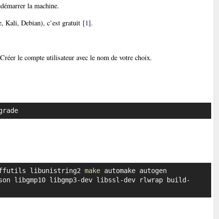
redémarrer la machine.
 Kali, Debian), c’est gratuit
[
1
]
.
 Créer le compte utilisateur avec le nom de votre choix.
grade
Copier
ffutils libunistring2 
make
Copier
son libgmp10 libgmp3-dev libssl-dev rlwrap build-