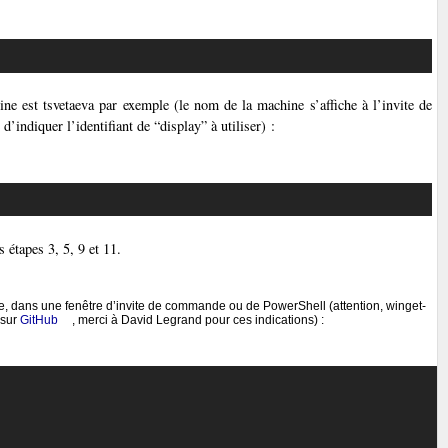
Copier
ne est tsvetaeva par exemple (le nom de la machine s’affiche à l’invite de
’indiquer l’identifiant de “display” à utiliser) :
Copier
s étapes 3, 5, 9 et 11.
e, dans une fenêtre d’invite de commande ou de PowerShell (attention, winget-
 sur
GitHub
, merci à David Legrand pour ces indications) :
Copier



