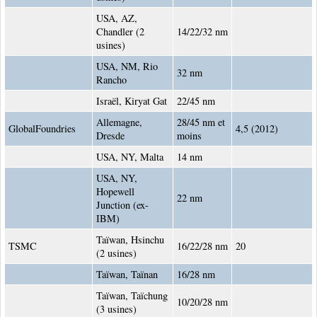
USA, AZ,
Chandler (2
14/22/32 nm
usines)
USA, NM, Rio
32 nm
Rancho
Israël, Kiryat Gat
22/45 nm
Allemagne,
28/45 nm et
GlobalFoundries
4,5 (2012)
Dresde
moins
USA, NY, Malta
14 nm
USA, NY,
Hopewell
22 nm
Junction (ex-
IBM)
Taïwan, Hsinchu
TSMC
16/22/28 nm
20
(2 usines)
Taïwan, Taïnan
16/28 nm
Taïwan, Taïchung
10/20/28 nm
(3 usines)