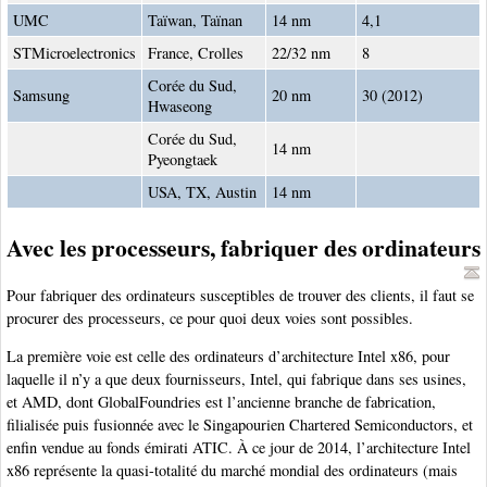
UMC
Taïwan, Taïnan
14 nm
4,1
STMicroelectronics
France, Crolles
22/32 nm
8
Corée du Sud,
Samsung
20 nm
30 (2012)
Hwaseong
Corée du Sud,
14 nm
Pyeongtaek
USA, TX, Austin
14 nm
Avec les processeurs, fabriquer des ordinateurs
Pour fabriquer des ordinateurs susceptibles de trouver des clients, il faut se
procurer des processeurs, ce pour quoi deux voies sont possibles.
La première voie est celle des ordinateurs d’architecture Intel x86, pour
laquelle il n’y a que deux fournisseurs, Intel, qui fabrique dans ses usines,
et AMD, dont GlobalFoundries est l’ancienne branche de fabrication,
filialisée puis fusionnée avec le Singapourien Chartered Semiconductors, et
enfin vendue au fonds émirati ATIC. À ce jour de 2014, l’architecture Intel
x86 représente la quasi-totalité du marché mondial des ordinateurs (mais