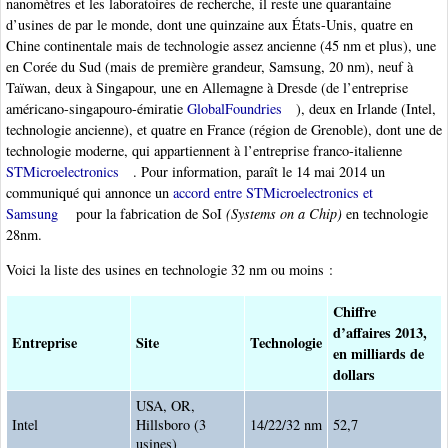
nanomètres et les laboratoires de recherche, il reste une quarantaine
d’usines de par le monde, dont une quinzaine aux États-Unis, quatre en
Chine continentale mais de technologie assez ancienne (45 nm et plus), une
en Corée du Sud (mais de première grandeur, Samsung, 20 nm), neuf à
Taïwan, deux à Singapour, une en Allemagne à Dresde (de l’entreprise
américano-singapouro-émiratie
GlobalFoundries
), deux en Irlande (Intel,
technologie ancienne), et quatre en France (région de Grenoble), dont une de
technologie moderne, qui appartiennent à l’entreprise franco-italienne
STMicroelectronics
. Pour information, paraît le 14 mai 2014 un
communiqué qui annonce un
accord entre STMicroelectronics et
Samsung
pour la fabrication de SoI
(Systems on a Chip)
en technologie
28nm.
Voici la liste des usines en technologie 32 nm ou moins :
Chiffre
d’affaires 2013,
Entreprise
Site
Technologie
en milliards de
dollars
USA, OR,
Intel
Hillsboro (3
14/22/32 nm
52,7
usines)